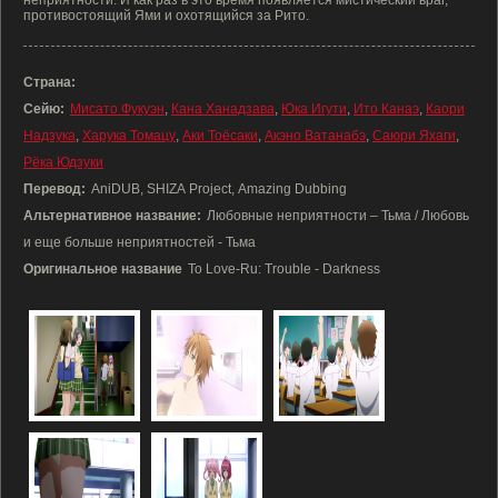
неприятности. И как раз в это время появляется мистический враг,
противостоящий Ями и охотящийся за Рито.
Страна:
Сейю:
Мисато Фукуэн
,
Кана Ханадзава
,
Юка Игути
,
Ито Канаэ
,
Каори
Надзука
,
Харука Томацу
,
Аки Тоёсаки
,
Акэно Ватанабэ
,
Саюри Яхаги
,
Рёка Юдзуки
Перевод:
AniDUB, SHIZA Project, Amazing Dubbing
Альтернативное название:
Любовные неприятности – Тьма / Любовь
и еще больше неприятностей - Тьма
Оригинальное название
To Love-Ru: Trouble - Darkness