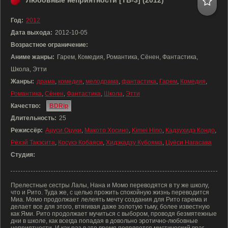
Любовные неприятности [ТВ-3] (2012)
Год:
2012
Дата выхода:
2012-10-05
Возрастное ограничение:
Аниме жанры:
Гарем, Комедия, Романтика, Сёнен, Фантастика,
Школа, Этти
Жанры:
драма
,
комедия
,
мелодрама
,
фантастика
,
Гарем
,
Комедия
,
Романтика
,
Сёнен
,
Фантастика
,
Школа
,
Этти
Качество:
BDRip
Длительность:
25
Режиссёр:
Ацуси Оцуки
,
Макото Хосино
,
Kimei Hino
,
Кадзухидэ Кондо
,
Рёхэй Такэсита
,
Косукэ Кобаяси
,
Хидэкадзу Кубояма
,
Цуёси Нагасава
Студия:
Прелестные сестры Лалы, Нана и Момо переводятся в ту же школу,
что и Рито. Туда же, с целью прожить спокойную жизнь переводится
Миа. Момо продолжает лелеять мечту создания для Рито гарема и
делает все для этого, втягивая даже золотую тьму, более известную
как Ями. Рито продолжает мучиться с выбором, проводя безмятежные
дни в школе, как всегда попадая в довольно эротично-любовные