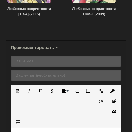
Любовные неприятности
Любовные неприятности
[ТВ-4] (2015)
OVA-1 (2009)
Прокомментировать
Полужирный
Курсив
Подчеркнутый
Зачеркнутый
Выравнивание
Нумерованный список
Маркированный списо
Вставить ссылку
Вставить 
Вставить смайли
Вставка ск
Вставка ц
Вставка спойлера