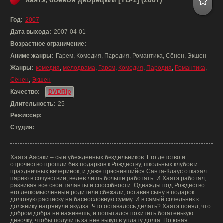
Хаятэ, боевой дворецкий [ТВ-1] (2007)
Год:
2007
Дата выхода:
2007-04-01
Возрастное ограничение:
Аниме жанры:
Гарем, Комедия, Пародия, Романтика, Сёнен, Экшен
Жанры:
комедия
,
мелодрама
,
Гарем
,
Комедия
,
Пародия
,
Романтика
,
Сёнен
,
Экшен
Качество:
DVDRip
Длительность:
25
Режиссёр:
Студия:
Хаятэ Аясаки – сын убежденных бездельников. Его детство и
отрочество прошли без подарков к Рождеству, школьных клубов и
праздничных вечеринок, и даже приснившийся Санта-Клаус отказал
парню в сочувствии, велев лишь больше работать. И Хаятэ работал,
развивая все свои таланты и способности. Однажды под Рождество
его легкомысленные родители сбежали, оставив сыну в подарок
долговую расписку на баснословную сумму. И в самый сочельник к
должнику нагрянули якудза. Что оставалось делать? Хаятэ понял, что
добром добра не наживешь, и попытался похитить богатенькую
девочку, чтобы получить за нее выкуп в уплату долга. Но юная