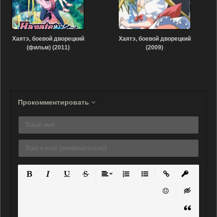
Хаятэ, боевой дворецкий
Хаятэ, боевой дворецкий
(фильм) (2011)
(2009)
Прокомментировать
Полужирный
Курсив
Подчеркнутый
Зачеркнутый
Выравнивание
Нумерованный список
Маркированный списо
Вставить ссылку
Вставить 
Вставить смайли
Вставка ск