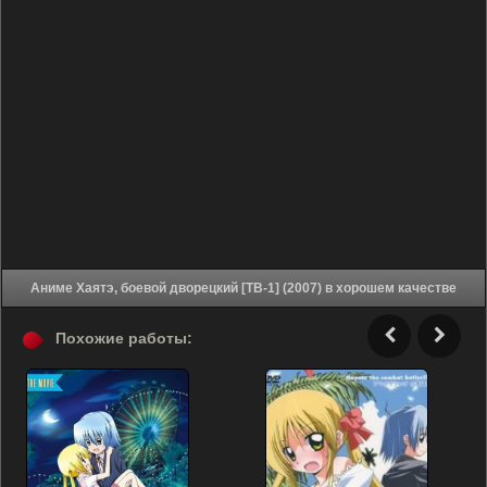
Аниме Хаятэ, боевой дворецкий [ТВ-1] (2007) в хорошем качестве
Похожие работы: