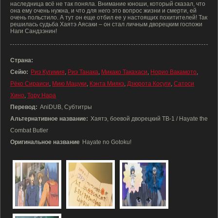
наследница всё не так поняла. Внимание юноши, который сказал, что
она ему очень нужна, и что для него это вопрос жизни и смерти, ей
очень польстило. А тут он еще отбил ее у настоящих похитителей! Так
решилась судьба Хаятэ Аясаки – он стал личным дворецким госпожи
Наги Сандзэнин!
Страна:
Сейю:
Риэ Кугимия
,
Риэ Танака
,
Микако Такахаси
,
Норио Вакамото
,
Рёко Сираиси
,
Мию Мацуки
,
Кэнта Миякэ
,
Дзюрота Косуги
,
Сатоси
Хино
,
Тору Нара
Перевод:
AniDUB, Субтитры
Альтернативное название:
Хаятэ, боевой дворецкий ТВ-1 / Hayate the
Combat Butler
Оригинальное название
Hayate no Gotoku!