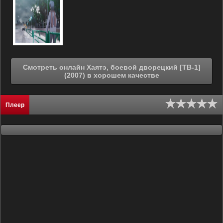
Смотреть онлайн Хаятэ, боевой дворецкий [ТВ-1]
(2007) в хорошем качестве
Плеер