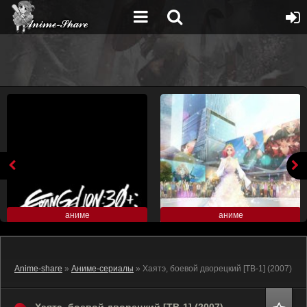
аниме
аниме
Anime-share
»
Аниме-сериалы
» Хаятэ, боевой дворецкий [ТВ-1] (2007)