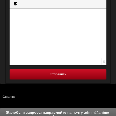
Вставка ц
Вставка спойлера
0
Отправить
Ссылка
Жалобы и запросы направляйте на почту
admin@anime-