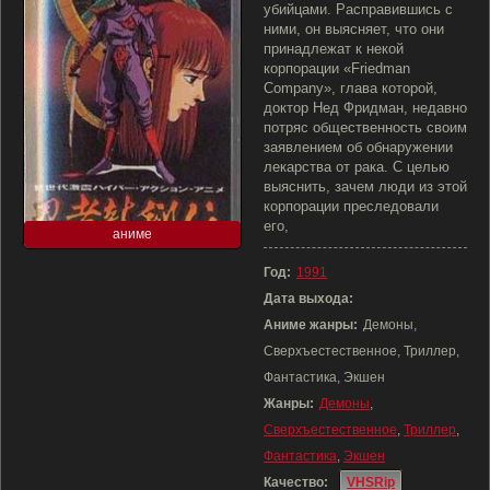
убийцами. Расправившись с
ними, он выясняет, что они
принадлежат к некой
корпорации «Friedman
Company», глава которой,
доктор Нед Фридман, недавно
потряс общественность своим
заявлением об обнаружении
лекарства от рака. С целью
выяснить, зачем люди из этой
корпорации преследовали
его,
аниме
Год:
1991
Дата выхода:
Аниме жанры:
Демоны,
Сверхъестественное, Триллер,
Фантастика, Экшен
Жанры:
Демоны
,
Сверхъестественное
,
Триллер
,
Фантастика
,
Экшен
Качество:
VHSRip