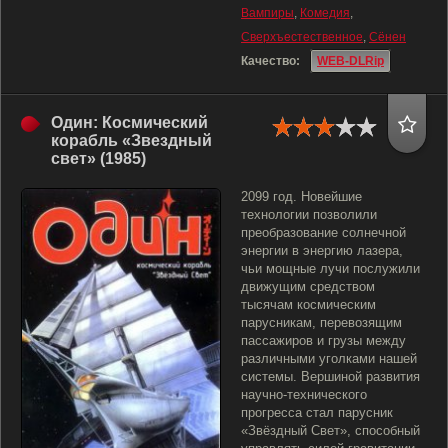
Вампиры
,
Комедия
,
Сверхъестественное
,
Сёнен
Качество:
WEB-DLRip
Один: Космический
корабль «Звездный
свет» (1985)
2099 год. Новейшие
технологии позволили
преобразование солнечной
энергии в энергию лазера,
чьи мощные лучи послужили
движущим средством
тысячам космическим
парусникам, перевозящим
пассажиров и грузы между
различными уголками нашей
системы. Вершиной развития
научно-технического
прогресса стал парусник
«Звёздный Свет», способный