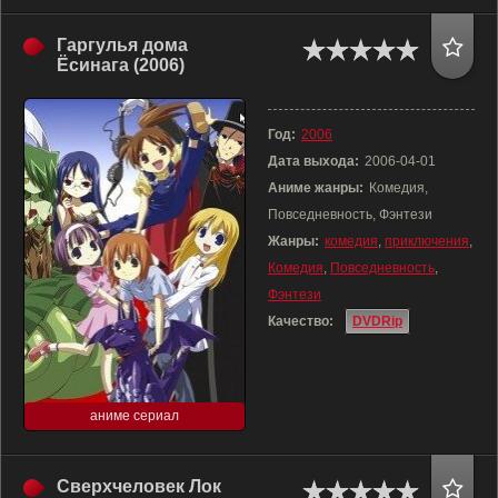
Гаргулья дома
Ёсинага (2006)
Год:
2006
Дата выхода:
2006-04-01
Аниме жанры:
Комедия,
Повседневность, Фэнтези
Жанры:
комедия
,
приключения
,
Комедия
,
Повседневность
,
Фэнтези
Качество:
DVDRip
аниме сериал
Сверхчеловек Лок