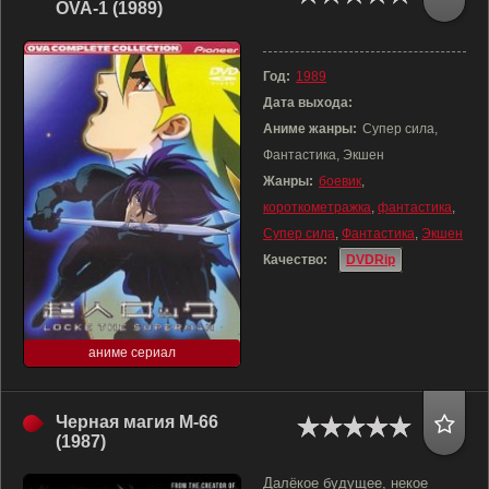
OVA-1 (1989)
Год:
1989
Дата выхода:
Аниме жанры:
Супер сила,
Фантастика, Экшен
Жанры:
боевик
,
короткометражка
,
фантастика
,
Супер сила
,
Фантастика
,
Экшен
Качество:
DVDRip
аниме сериал
Черная магия М-66
(1987)
Далёкое будущее, некое