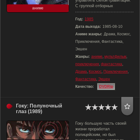
управлять силой гравитации.
С группой отборных
аниме
Год:
1985
Дата выхода:
1985-08-10
Аниме жанры:
Драма, Космос,
Приключения, Фантастика,
Экшен
Жанры:
аниме
,
мультфильм
,
приключения
,
фантастика
,
Драма
,
Космос
,
Приключения
,
Фантастика
,
Экшен
Качество:
DVDRip
Гоку: Полуночный
глаз (1989)
Гоку большую часть своей
жизни проработал
полицейским, но был