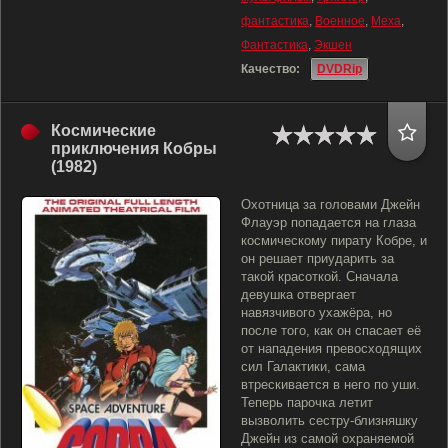
фантастика
,
Военное
,
Меха
,
Фантастика
,
Экшен
Качество:
DVDRip
Космические
приключения Кобры
(1982)
Охотница за головами Джейн
Флауэр попадается на глаза
космическому пирату Кобре, и
он решает приударить за
такой красоткой. Сначала
девушка отвергает
навязчивого ухажёра, но
после того, как он спасает её
от нападения превосходящих
сил Галактики, сама
втрескивается в него по уши.
Теперь парочка летит
вызволить сестру-близняшку
Джейн из самой охраняемой