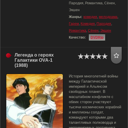
Пародия, Романтика, Сёнен,
Экшен
Жанры:
комедия
,
мелодрама
,
Гарем
,
Комедия
,
Пародия
,
Романтика
,
Сёнен
,
Экшен
Качество:
DVDRip
Легенда о героях
Галактики OVA-1
(1988)
История многолетней войны
между Галактической
империей и Альянсом
свободных планет. В
масштабном конфликте с
обеих сторон участвуют
тысячи космических кораблей
и миллионы солдат,
командуют которыми два
талантливых полководца и
непримиримых противника.