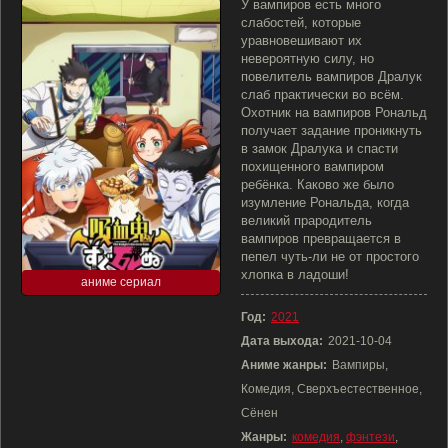
У вампиров есть много
слабостей, которые
уравновешивают их
невероятную силу, но
повелитель вампиров Дралук
слаб практически во всём.
Охотник на вампиров Рональд
получает задание проникнуть
в замок Дралука и спасти
похищенного вампиром
ребёнка. Каково же было
изумление Рональда, когда
великий прародитель
вампиров превращается в
пепел чуть-ли не от простого
хлопка в ладоши!
аниме сериал
Год:
2021
Дата выхода:
2021-10-04
Аниме жанры:
Вампиры,
Комедия, Сверхъестественное,
Сёнен
Жанры:
комедия
,
фэнтези
,