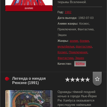
тюрьмы Вселенной.
аниме
Год:
1982
Дата выхода:
1982-07-03
Аниме жанры:
Космос,
Приключения, Фантастика,
Экшен
Жанры:
аниме
,
боевик
,
мультфильм
,
фантастика
,
Космос
,
Приключения
,
Фантастика
,
Экшен
Качество:
BDRip
Легенда о ниндзя
Рюкэне (1991)
Однажды тёмной поздней
ночью в городе Нью-Йорке
Рю Хаябуса оказывается
преследуем наёмными