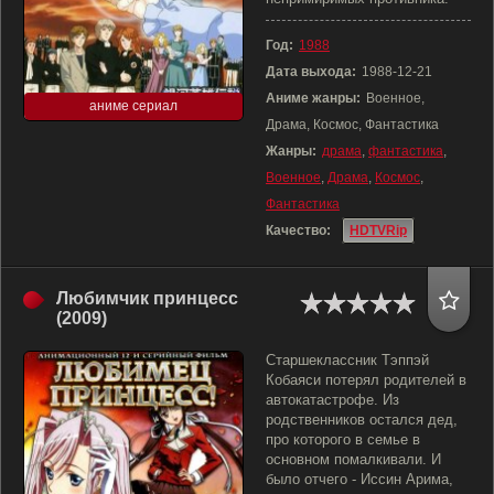
Год:
1988
Дата выхода:
1988-12-21
Аниме жанры:
Военное,
аниме сериал
Драма, Космос, Фантастика
Жанры:
драма
,
фантастика
,
Военное
,
Драма
,
Космос
,
Фантастика
Качество:
HDTVRip
Любимчик принцесс
(2009)
Старшеклассник Тэппэй
Кобаяси потерял родителей в
автокатастрофе. Из
родственников остался дед,
про которого в семье в
основном помалкивали. И
было отчего - Иссин Арима,