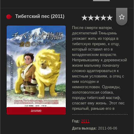
Тибетский пес (2011)
После смерти матери,
десятилетний Тяньцзинь
уезжает жить из города в
тибетскую прерию, к отцу,
который оставил его в
младенческом возрасте.
Непривыкшему к деревенской
жизни мальчику поначалу
сложно адаптироваться к
местным условиям, а отец с
ним холоден и
немногословен. Однажды,
золотоволосая собака,
породы тибетский мастиф,
спасает ему жизнь. Этот пес
пришлый, раньше его в
аниме
Год:
2011
Дата выхода:
2011-06-06