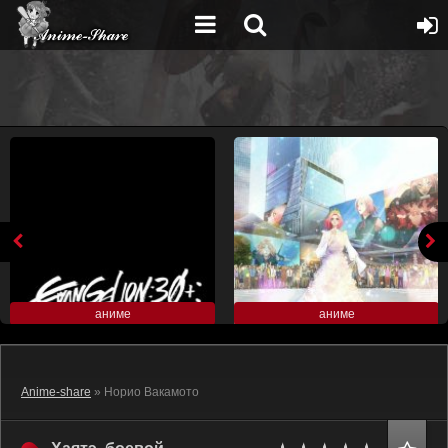
аниме
аниме
Anime-share
» Норио Вакамото