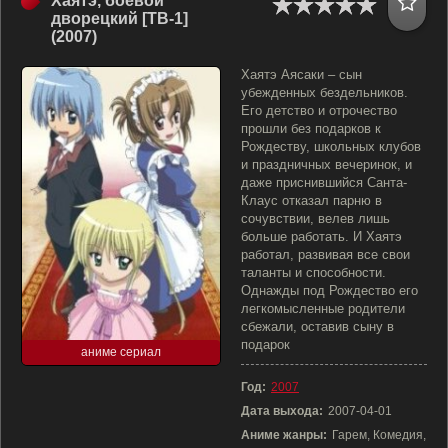
Хаятэ, боевой
дворецкий [ТВ-1]
(2007)
Хаятэ Аясаки – сын
убежденных бездельников.
Его детство и отрочество
прошли без подарков к
Рождеству, школьных клубов
и праздничных вечеринок, и
даже приснившийся Санта-
Клаус отказал парню в
сочувствии, велев лишь
больше работать. И Хаятэ
работал, развивая все свои
таланты и способности.
Однажды под Рождество его
легкомысленные родители
сбежали, оставив сыну в
подарок
аниме сериал
Год:
2007
Дата выхода:
2007-04-01
Аниме жанры:
Гарем, Комедия,