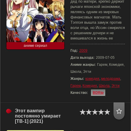
дед по матери, крепко держит
рычаги японской экономики,
являясь одним из мировых
финансовых магнатов. Мать
Тэппэя вышла замуж против
воли отца, но Иссин смирился
с решением дочери и не
вмешивался в жизнь ее
аниме сериал
Год:
2009
Дата выхода:
2009-07-05
Аниме жанры:
Гарем, Комедия,
Школа, Этти
Жанры:
комедия
,
мелодрама
,
Гарем
,
Комедия
,
Школа
,
Этти
Качество:
BDRip
Этот вампир
постоянно умирает
[ТВ-1] (2021)