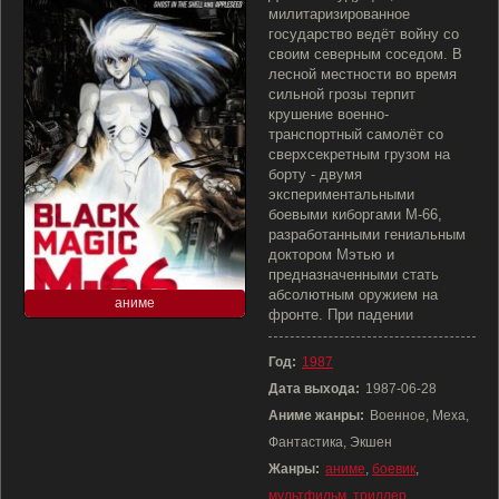
милитаризированное
государство ведёт войну со
своим северным соседом. В
лесной местности во время
сильной грозы терпит
крушение военно-
транспортный самолёт со
сверхсекретным грузом на
борту - двумя
экспериментальными
боевыми киборгами M-66,
разработанными гениальным
доктором Мэтью и
предназначенными стать
абсолютным оружием на
аниме
фронте. При падении
Год:
1987
Дата выхода:
1987-06-28
Аниме жанры:
Военное, Меха,
Фантастика, Экшен
Жанры:
аниме
,
боевик
,
мультфильм
,
триллер
,