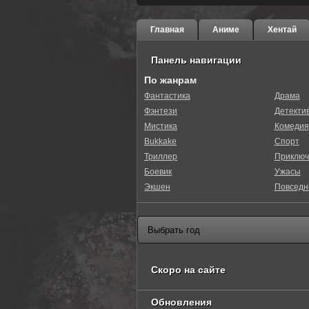
Главная
Аниме
Хентай
Панель навигации
По жанрам
Фантастика
Драма
Фэнтези
Детекти
Мистика
Комедия
Bukkake
Спорт
Триллер
Приключ
Боевик
Ужасы
Экшен
Повседн
Скоро на сайте
Обновления