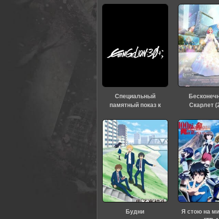
Специальный
Бесконеч
памятный показ к
Скарлет (
тридцатилетию
«Евангелиона» (2026)
Будни
Я стою на м