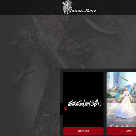
аниме
аниме