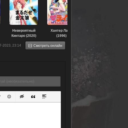
Невероятный
Хантер Лайм
Кинтаро (2020)
(1996)
7-2023, 23:14
Смотреть онлайн
ок
й список
ь ссылку
тавить защищенную ссылку
Вставить смайлик
Вставка скрытого текста
Вставка цитаты
Вставка спойлера