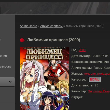
Anime-share
»
Аниме-сериалы
» Любимчик принцесс (2009)
в
Любимчик принцесс (2009)
Год:
2009
ения
Дата выхода:
2009-07-05
Возрастное ограничение:
евность
Аниме жанры:
Гарем, Ком
Жанры:
комедия
,
мелодра
Качество:
BDRip
Длительность:
25
Режиссёр:
Хиромицу Кана
Студия: