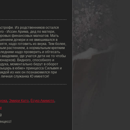
астрофе. Из родственников остался
го - Иссин Арима, дед по матери,
мировых финансовых магнатов. Мать
ешением дочери и не вмешивался в
ятя, надо готовить из внука. Тем более,
чным растением, а нормальным крепким
следники надо проверить и обтесать
академию, где учатся дети не то чтобы
онархов). Видного, способного и
здуха, моментально берут в оборот
рыцарь в юбке» принцесса Сильвия и
аждой из них он познакомился при
я личная служанка Ю имеется!
уока
,
Эмири Като
,
Ёсукэ Акимото
,
и
g
инцесс!