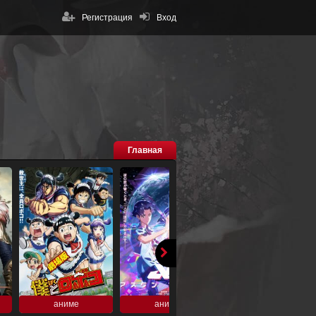
Регистрация
Вход
Главная
аниме
аниме
аниме