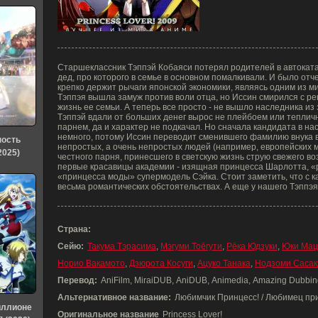
Старшеклассник Тэппэй Кобаяси потерял родителей в автокат
дед, про которого в семье в основном помалкивали. И было отче
крепко держит рычаги японской экономики, являясь одним из 
Тэппэя вышла замуж против воли отца, но Иссин смирился с р
жизнь ее семьи. А теперь все просто - не вышло наследника из з
Тэппэй вдали от больших денег вырос не плейбоем или тепли
парнем, да и характер не подкачал. Но сначала кандидата в на
немного, потому Иссин переводит сменившего фамилию внука в 
ность
непростых, а очень непростых людей (например, европейских м
2025)
честного парня, принесшего в светскую жизнь струю свежего во
первые красавицы академии - изящная принцесса Шарлотта, «
«принцесса моды» супермодель Сэйка. Стоит заметить, что с к
весьма романтических обстоятельствах. А еще у нашего Тэппэ
Страна:
Сейю:
Такума Тэрасима
,
Мэгуми Тоёгути
,
Рёка Юдзуки
,
Юки Мац
Норио Вакамото
,
Дзюрота Косуги
,
Ацуко Танака
,
Нодзоми Сасак
Перевод:
AniFilm, MiraiDUB, AniDUB, Animedia, Amazing Dubbin
Альтернативное название:
Любимчик Принцесс! / Любимец пр
иллионе
Оригинальное название
Princess Lover!