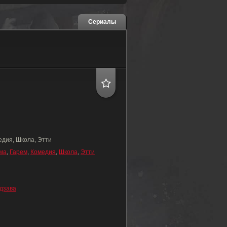
Сериалы
едия, Школа, Этти
ма
,
Гарем
,
Комедия
,
Школа
,
Этти
дзава