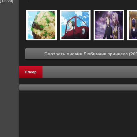
] (2020)
Плеер