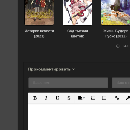
Истории нечисти
Сад тысячи
Жизнь Будори
(2023)
цветов:
Гуско (2012)
девушки-
14-0
самураи (2010)
Прокомментировать
Полужирный
Курсив
Подчеркнутый
Зачеркнутый
Выравнивание
Нумерованный спис
Маркированны
Вставит
Вс