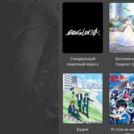
0
1
2
3
4
5
Специальный
Бесконеч
памятный показ к
Скарлет (
тридцатилетию
«Евангелиона» (2026)
Будни
Я стою на м