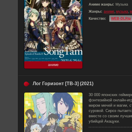
Аниме жанры:
Музыка
Жанры:
аниме
,
музыка
,
м
Качество:
WEB-DLRip
аниме
Лог Горизонт [ТВ-3] (2021)
30 000 японских гейме
фэнтезийной онлайн-иг
миром мечей и магии, с
суровой. Сироэ пытает
вместе со своим лучши
убийцей Акацуки.