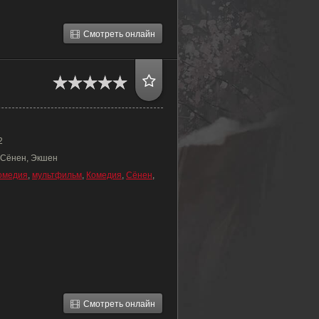
Смотреть онлайн
2
 Сёнен, Экшен
омедия
,
мультфильм
,
Комедия
,
Сёнен
,
Смотреть онлайн