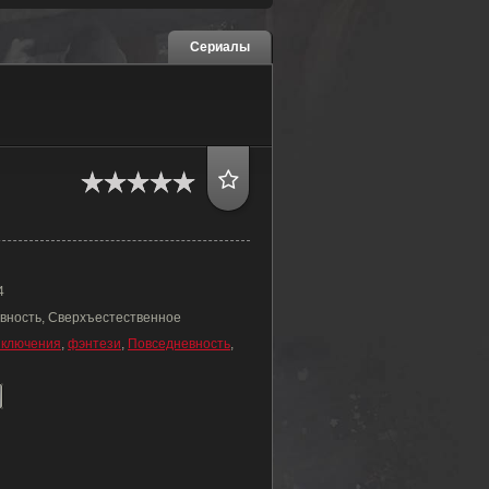
Сериалы
4
вность, Сверхъестественное
иключения
,
фэнтези
,
Повседневность
,