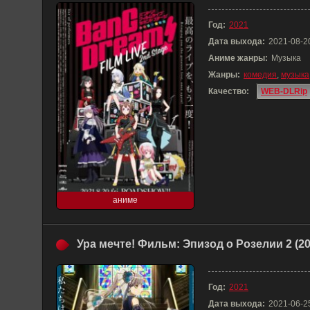
Год:
2021
Дата выхода:
2021-08-2
Аниме жанры:
Музыка
Жанры:
комедия
,
музыка
Качество:
WEB-DLRip
аниме
Ура мечте! Фильм: Эпизод о Розелии 2 (20
Год:
2021
Дата выхода:
2021-06-2