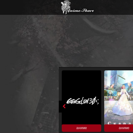
аниме
аниме