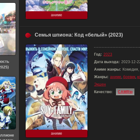
аниме
Семья шпиона: Код «белый» (2023)
Год:
2023
ность
Дата выхода:
2023-12-2
2025)
Аниме жанры:
Комедия,
Жанры:
аниме
,
боевик
,
к
Экшен
Качество:
CAMRip
аниме
иллионе