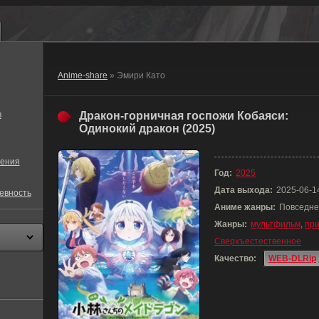
Anime-share
» Эмири Като
в
Дракон-горничная госпожи Кобаяси:
Одинокий дракон (2025)
ения
Год:
2025
Дата выхода:
2025-06-1
евность
Аниме жанры:
Повседне
Жанры:
мультфильм
,
пр
Сверхъестественное
Качество:
WEB-DLRip