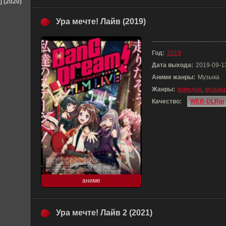
] (2020)
Ура мечте! Лайв (2019)
Год:
2019
Дата выхода:
2019-09-1
Аниме жанры:
Музыка
Жанры:
комедия
,
музыка
Качество:
WEB-DLRip
аниме
Ура мечте! Лайв 2 (2021)