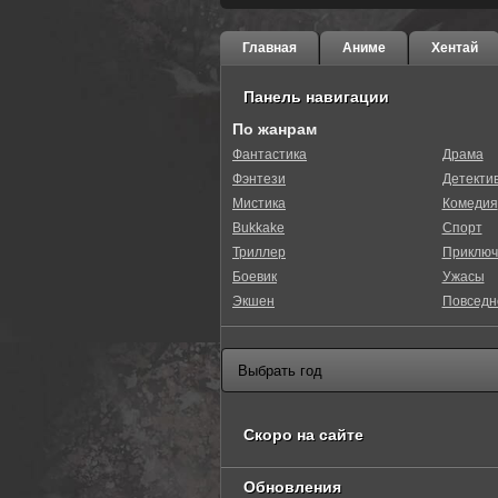
Главная
Аниме
Хентай
Панель навигации
По жанрам
Фантастика
Драма
Фэнтези
Детекти
0
1
2
3
4
5
Мистика
Комедия
Bukkake
Спорт
Триллер
Приключ
Боевик
Ужасы
Экшен
Повседн
Скоро на сайте
Обновления