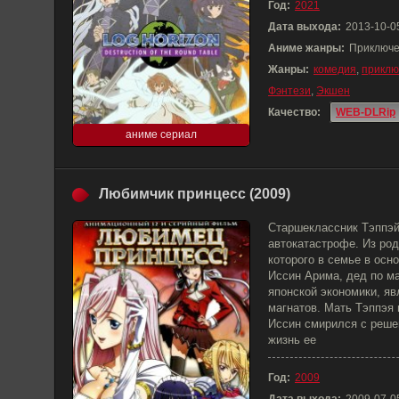
Год:
2021
Дата выхода:
2013-10-0
Аниме жанры:
Приключе
Жанры:
комедия
,
приклю
Фэнтези
,
Экшен
Качество:
WEB-DLRip
аниме сериал
Любимчик принцесс (2009)
Старшеклассник Тэппэй
автокатастрофе. Из род
которого в семье в осн
Иссин Арима, дед по ма
японской экономики, я
магнатов. Мать Тэппэя 
Иссин смирился с реше
жизнь ее
Год:
2009