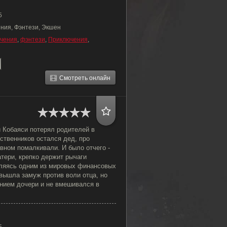
5
ния, Фэнтези, Экшен
чения
,
фэнтези
,
Приключения
,
Смотреть онлайн
 Кобаяси потерял родителей в
ственников остался дед, про
овном помалкивали. И было отчего -
тери, крепко держит рычаги
вляясь одним из мировых финансовых
вышла замуж против воли отца, но
нием дочери и не вмешивался в