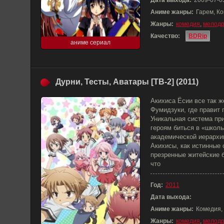
Дата выхода:
2009-07-0
Аниме жанры:
Гарем, Ко
Жанры:
комедия
,
мелод
Качество:
BDRip
аниме сериал
Дурни, Тесты, Аватары [ТВ-2] (2011)
Акихиса Ёсии все так ж
Фумидзуки, где правит
Уникальная система пр
героям биться в «школь
академической иерархии
Акихисы, как истинные 
презренные житейские б
что
Год:
2011
Дата выхода:
Аниме жанры:
Комедия,
Жанры:
комедия
,
мелод