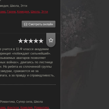
5
медия, Школа, Этти
рама
,
Гарем
,
Комедия
,
Школа
,
Этти
Смотреть онлайн
е учится в 11-Ф классе академии
 принцип «побеждает сильнейший».
изываемых аватаров позволяет
ных войнах», двигаясь по лестнице
. Но ребята из сплоченной группы
самураи, сражаются не за
лага, а за правду и справедливость,
 Романтика, Супер сила, Школа
рама
,
фэнтези
,
Комедия
,
Романтика
,