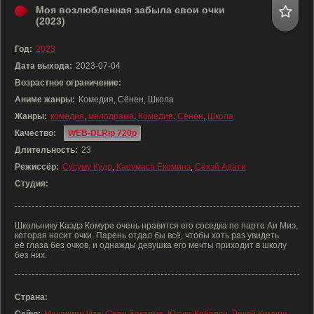
Моя возлюбленная забыла свои очки
(2023)
Год:
2023
Дата выхода:
2023-07-04
Возрастное ограничение:
Аниме жанры:
Комедия, Сёнен, Школа
Жанры:
комедия
,
мелодрама
,
Комедия
,
Сёнен
,
Школа
Качество:
WEB-DLRip 720p
Длительность:
23
Режиссёр:
Сусуму Кудо
,
Кацумаса Ёкоминэ
,
Сёхэй Адати
Студия:
Школьнику Каэдэ Комуре очень нравится его соседка по парте Аи Миэ,
которая носит очки. Парень отдал бы всё, чтобы хоть раз увидеть
её глаза без очков, и однажды девушка его мечты приходит в школу
без них.
Страна: