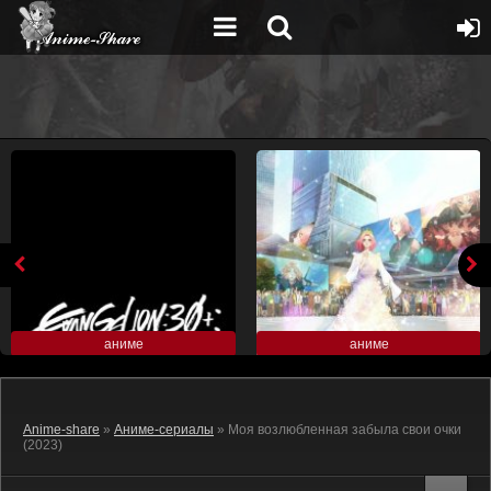
аниме
аниме
Anime-share
»
Аниме-сериалы
» Моя возлюбленная забыла свои очки
(2023)