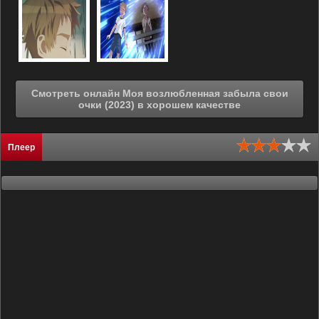
Смотреть онлайн Моя возлюбленная забыла свои
очки (2023) в хорошем качестве
Плеер