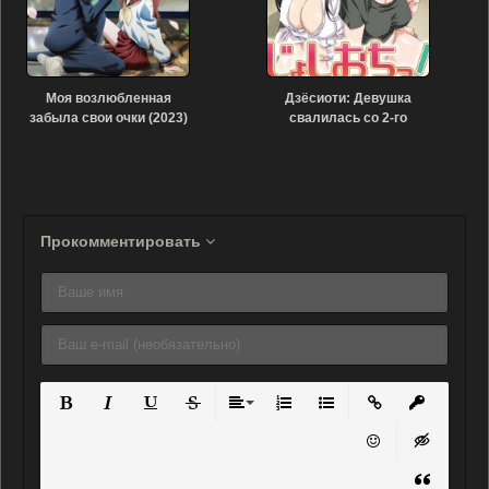
Моя возлюбленная
Дзёсиоти: Девушка
забыла свои очки (2023)
свалилась со 2-го
этажа! (2018)
Прокомментировать
Полужирный
Курсив
Подчеркнутый
Зачеркнутый
Выравнивание
Нумерованный список
Маркированный списо
Вставить ссылку
Вставить 
Вставить смайли
Вставка ск