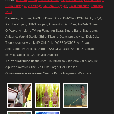
Сейю:
Масахиро Ито
,
Сион Вакаяма
,
Юсукэ Кобаяси
,
Рёхэй Кимура
,
Сино Симодзи
,
Ая Утида
,
Минори Судзуки
,
Саки Миясита
,
Кэнтаро
Тонэ
Перевод:
AniStar, AniDUB, Dream Cast, DubClub, КОМНАТА ДИДИ,
Kazoku Project, SHIZA Project, AnimeVost, AniRise, AniDub Online,
OnWave, AniLibria.TV, AniFame, AniBaza, Studio Band, Вистерия,
AniLane, Youkai Studio, Shiroi Kitsune, Ушастая озвучка, DejzDub,
Творческая студия МИР, ChillDub, DOBROVOICE, AniPLague,
AniLeague.TV, Shikoku Studio, SAYGEX, ОВН, AniLot, Ушастая
озвучка.Subtitles, Crunchyroll.Subtitles
Альтернативное название:
Любимая забыла очки / Любовь, не
скрытая очками / The Girl I Like Forgot Her Glasses
Оригинальное название
Suki na Ko ga Megane o Wasureta