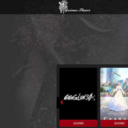
аниме
аниме