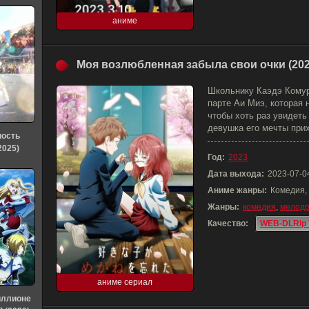
аниме
Моя возлюбленная забыла свои очки (202
Школьнику Каэдэ Комур
парте Аи Миэ, которая 
чтобы хоть раз увидеть
девушка его мечты прих
ность
2025)
Год:
2023
Дата выхода:
2023-07-0
Аниме жанры:
Комедия,
Жанры:
комедия
,
мелод
Качество:
WEB-DLRip 
аниме сериал
иллионе