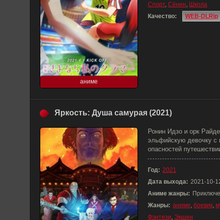
Спорт
,
Сёнен
,
Школа
Качество:
WEB-DLRip
аниме
Яркость: Душа самурая (2021)
Ронин Идзо и орк Райд
эльфийскую девочку с 
опасностей путешествии
Год:
2021
Дата выхода:
2021-10-1
Аниме жанры:
Приключе
Жанры:
аниме
,
боевик
,
м
Фэнтези
,
Экшен