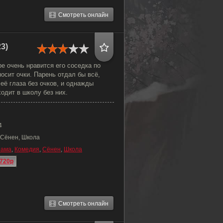
Смотреть онлайн
3)
е очень нравится его соседка по
носит очки. Парень отдал бы всё,
 её глаза без очков, и однажды
одит в школу без них.
4
 Сёнен, Школа
рама
,
Комедия
,
Сёнен
,
Школа
720p
Смотреть онлайн