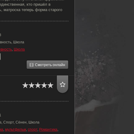
единственная, кто пришёл в
ь, матроска теперь форма старого
8
вность, Школа
вность
,
Школа
Смотреть онлайн
1
а, Спорт, Сёнен, Школа
ма
,
мультфильм
,
спорт
,
Романтика
,