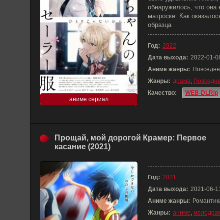
обнаружилось, что она 
матроске. Как оказалос
образца
Год:
2022
Дата выхода:
2022-01-0
Аниме жанры:
Повседне
Жанры:
драма
,
Повседне
Качество:
WEB-DLRip
аниме сериал
Прощай, мой дорогой Крамер: Первое
касание (2021)
Год:
2021
Дата выхода:
2021-06-1
Аниме жанры:
Романтик
Жанры:
аниме
,
мелодра