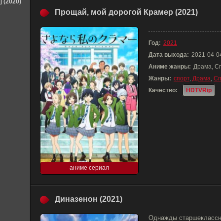
] (2020)
Прощай, мой дорогой Крамер (2021)
Год:
2021
Дата выхода:
2021-04-0
Аниме жанры:
Драма, С
Жанры:
спорт
,
Драма
,
Сп
Качество:
HDTVRip
аниме сериал
Диназенон (2021)
Однажды старшеклассни