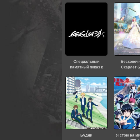
60
1
2
3
4
5
Специальный
Бесконеч
памятный показ к
Скарлет (
тридцатилетию
«Евангелиона» (2026)
Будни
Я стою на м