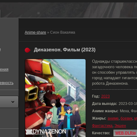
Anime-share
» Сион Вакаяма
в
Диназенон. Фильм (2023)
Однажды старшеклассни
загадочного человека п
ения
он cпособен управлять 
город нападает гигантс
евность
робота Диназенона.
Год:
2023
Дата выхода:
2023-03-1
Аниме жанры:
Меха, Фа
Жанры:
аниме
,
боевик
,
м
Фантастика
,
Экшен
Качество:
WEB-DLRip