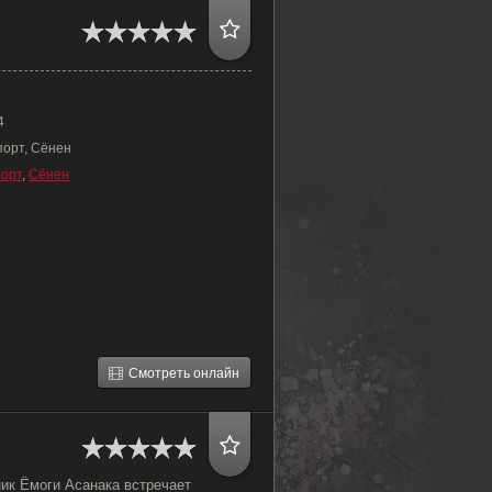
4
порт, Сёнен
орт
,
Сёнен
Смотреть онлайн
к Ёмоги Асанака встречает