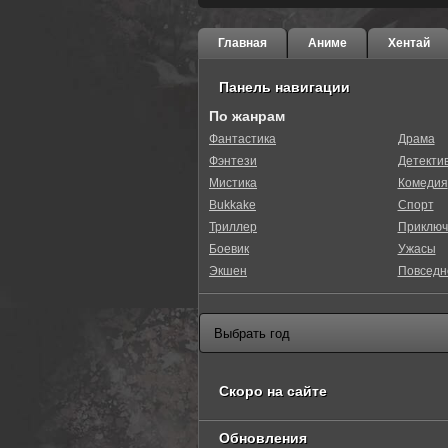
Главная
Аниме
Хентай
Панель навигации
По жанрам
Фантастика
Драма
Фэнтези
Детекти
0
1
2
3
4
5
Мистика
Комедия
Bukkake
Спорт
Триллер
Приключ
Боевик
Ужасы
Экшен
Повседн
Скоро на сайте
Обновления