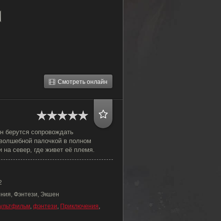
Смотреть онлайн
ен берутся сопровождать
волшебной палочкой в полном
 на север, где живет её племя.
2
ния, Фэнтези, Экшен
ультфильм
,
фэнтези
,
Приключения
,