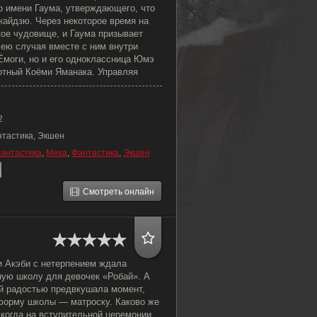
о имени Гаума, утверждающего, что
кайдзю. Через некоторое время на
кое чудовище, и Гаума призывает
лею случая вместе с ним внутри
Ёмоги, но и его одноклассница Юмэ
отный Коёми Яманака. Управляя
2
нтастика, Экшен
антастика
,
Меха
,
Фантастика
,
Экшен
Смотреть онлайн
 Акэби с нетерпением ждала
ную школу для девочек «Робай». А
ой радостью предвкушала момент,
 форму школы — матроску. Каково же
 когда на вступительной церемонии