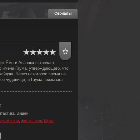
Сериалы
к Ёмоги Асанака встречает
о имени Гаума, утверждающего, что
кайдзю. Через некоторое время на
кое чудовище, и Гаума призывает
0
нтастика, Экшен
ультфильм
,
фантастика
,
Меха
,