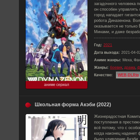
загадочного человека п
он способен управлять 
город нападает гигантс
робота Диназенона. Во
оказывается не только 
Минами, и даже безраб
Год:
2021
Дата выхода:
2021-04-0
Аниме жанры:
Меха, Фа
Жанры:
боевик
,
драма
,
ф
Качество:
WEB-DLRip
аниме сериал
Школьная форма Акэби (2022)
Жизнерадостная Комити
поступления в престиж
всё потому, что с особ
когда наконец наденет
было удивление Акэби,