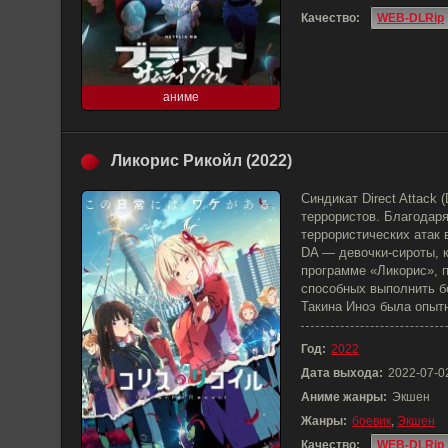
Качество:
WEB-DLRip
аниме
Ликорис Рикойл (2022)
Синдикат Direct Attack
террористов. Благодаря
террористических атак 
DA — девочки-сироты, к
программе «Ликорис», 
способных выполнить б
Такина Иноэ была опытн
Год:
2022
Дата выхода:
2022-07-0
Аниме жанры:
Экшен
Жанры:
боевик
,
Экшен
Качество:
WEB-DLRip