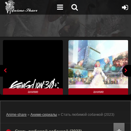
аниме
аниме
Anime-share
»
Аниме-сериалы
» Стать любимой собачкой (2023)