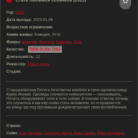
Стать любимой собачкой (2023)
Год:
2023
Дата выхода:
2023-01-06
Возрастное ограничение:
Аниме жанры:
Комедия, Этти
Жанры:
комедия
,
фэнтези
,
Комедия
,
Этти
Качество:
WEB-DLRip 720p
Длительность:
12
Режиссёр:
Такаси Андо
Студия:
Старшеклассник Потита безответно влюблён в свою одноклассницу
Карен Инукаи. Однажды случается невероятное — проснувшись,
Потита обнаруживает себя в теле собаки. В поисках ответов, почему
это случилось и как ему снова стать человеком, он отправляется
на улицу, где под проливным дождём встречает свою возлюбленную.
Страна:
Сейю:
Сая Аидзава
,
Сюитиро Умэда
,
Маю Сагара
,
Юриэ Кодзакаи
,