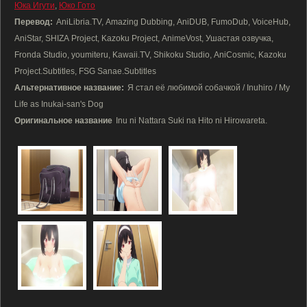
Юка Игути
,
Юко Гото
Перевод:
AniLibria.TV, Amazing Dubbing, AniDUB, FumoDub, VoiceHub,
AniStar, SHIZA Project, Kazoku Project, AnimeVost, Ушастая озвучка,
Fronda Studio, youmiteru, Kawaii.TV, Shikoku Studio, AniCosmic, Kazoku
Project.Subtitles, FSG Sanae.Subtitles
Альтернативное название:
Я стал её любимой собачкой / Inuhiro / My
Life as Inukai-san's Dog
Оригинальное название
Inu ni Nattara Suki na Hito ni Hirowareta.