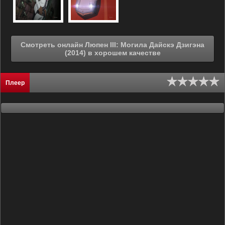
Смотреть онлайн Люпен III: Могила Дайскэ Дзигэна
(2014) в хорошем качестве
Плеер