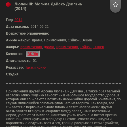
Люпен III: Могила Дайскэ Дзигэна
(2014)
Год:
2014
Дата выхода:
2014-06-21
Возрастное ограничение:
Аниме жанры:
Драма, Приключения, Сэйнэн, Экшен
Жанры:
приключения
,
Драма
,
Приключения
,
Сэйнэн
,
Экшен
Качество:
BDRip
Длительность:
51
Режиссёр:
Такэси Коикэ
Студия:
Приключения друзей Арсена Люпена и Дзигэна , а также обаятельной
чертовки Минэ Фудзико заносят их в небольшое государство Дороа, в
котором они собираются похитить необычайно дорогой бриллиант, по
слухам являющийся осколком упавшего метеорита. Как всегда, всё
сбивается с первоначального плана и летит наперекосяк: друзья
оказываются втянуты в конфликт между западным и восточным
Дороа, убегают от киллера, нанятого убить Дзигэна, а потом Арсена
Люпена и Минэ Фудзико в придачу. Пытаясь спасти свои шкуры и
параллельно обдурить всех и вся, троица раскрывает серию убийств,