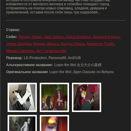
которая и послужила конфликтом между частями государства,
избавляется от матёрого киллера и спокойно покидает город,
отправляясь на поиски новых сокровищ, злодеев, девушек и
приключений, оставив после себя лишь три надгробия...
Страна:
Сейю:
Ричард Эпкар
,
Акио Хиросэ
,
Киёси Кобаяси
,
Канъити Курита
,
Эрика Линдбек
,
Марика Минасэ
,
Кандзи Обана
,
Джемисон Прайс
,
Миюки Савасиро
,
Кит Силверштейн
Перевод:
LE-Production, Persona99, AniDUB
Альтернативное название:
Lupin the IIIrd 次元大介の墓標
Оригинальное название
Lupin the IIIrd: Jigen Daisuke no Bohyou