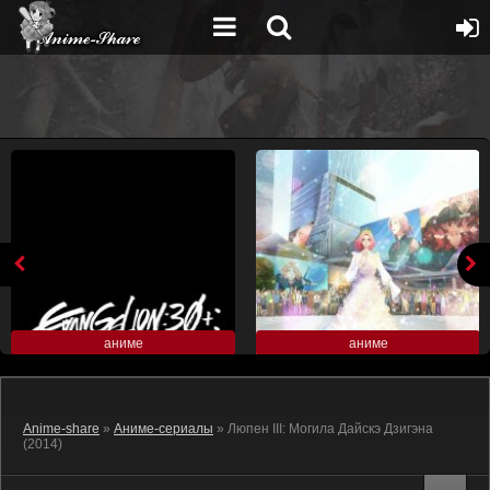
аниме
аниме
Anime-share
»
Аниме-сериалы
» Люпен III: Могила Дайскэ Дзигэна
(2014)