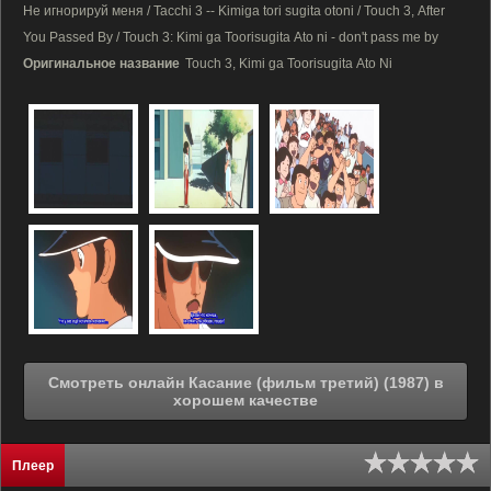
Не игнорируй меня / Tacchi 3 -- Kimiga tori sugita otoni / Touch 3, After
You Passed By / Touch 3: Kimi ga Toorisugita Ato ni - don't pass me by
Оригинальное название
Touch 3, Kimi ga Toorisugita Ato Ni
Смотреть онлайн Касание (фильм третий) (1987) в
хорошем качестве
Плеер