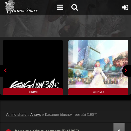
аниме
аниме
Anime-share
»
Аниме
» Касание (фильм третий) (1987)