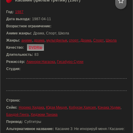
Касание (фильм третий) (1987)
Год:
1987
Дата выхода:
1987-04-11
Возрастное ограничение:
Аниме жанры:
Драма, Спорт, Школа
Жанры:
аниме
,
драма
,
мультфильм
,
спорт
,
Драма
,
Спорт
,
Школа
Качество:
DVDRip
Длительность:
83
Режиссёр:
Акинори Нагаока
,
Гисабуро Сугии
Студия:
Страна:
Сейю:
Норико Хидака
,
Юдзи Мицуя
,
Кобухэи Хаясия
,
Кэнака Уцуми
,
Бандзё Гинга
,
Хидэюки Танака
Перевод:
Субтитры
Альтернативное название:
Касание 3: Не игнорируй меня / Касание: