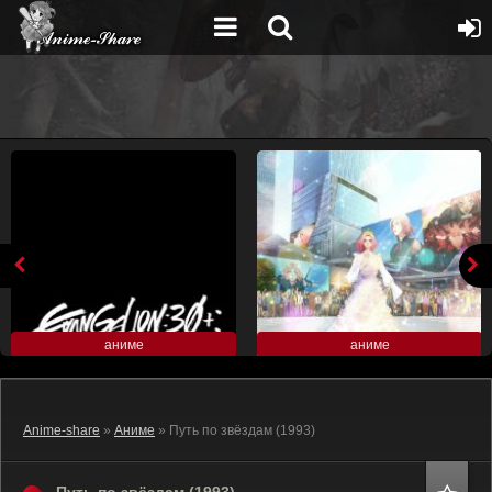
аниме
аниме
Anime-share
»
Аниме
» Путь по звёздам (1993)