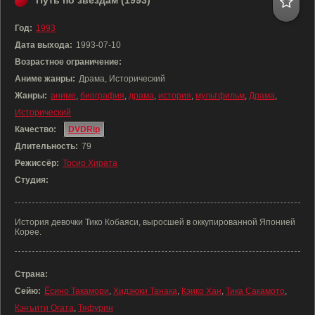
Путь по звёздам (1993)
Год:
1993
Дата выхода:
1993-07-10
Возрастное ограничение:
Аниме жанры:
Драма, Исторический
Жанры:
аниме
,
биография
,
драма
,
история
,
мультфильм
,
Драма
,
Исторический
Качество:
DVDRip
Длительность:
79
Режиссёр:
Тосио Хирата
Студия:
История девочки Тико Кобаяси, выросшей в оккупированной Японией
Корее.
Страна:
Сейю:
Ёсино Такамори
,
Хидэюки Танака
,
Кэико Хан
,
Тика Сакамото
,
Кэнъити Огата
,
Тяфурин