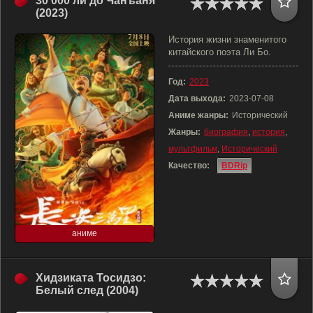
30 000 ли до Чанъаня
(2023)
История жизни знаменитого
китайского поэта Ли Бо.
Год:
2023
Дата выхода:
2023-07-08
Аниме жанры:
Исторический
Жанры:
биография
,
история
,
мультфильм
,
Исторический
Качество:
BDRip
аниме
Хидзиката Тосидзо:
Белый след (2004)