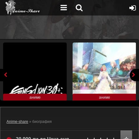
аниме
аниме
Anime-share
» биография