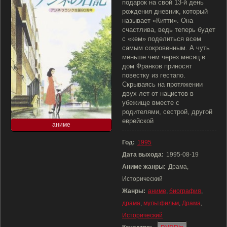
подарок на свой 13-й день
рождения дневник, который
называет «Китти». Она
счастлива, ведь теперь будет
с «кем» поделиться всем
самым сокровенным. А чуть
меньше чем через месяц в
дом Франков приносят
повестку из гестапо.
Скрываясь на протяжении
двух лет от нацистов в
убежище вместе с
родителями, сестрой, другой
еврейской
аниме
Год:
1995
Дата выхода:
1995-08-19
Аниме жанры:
Драма,
Исторический
Жанры:
аниме
,
биография
,
драма
,
мультфильм
,
Драма
,
Исторический