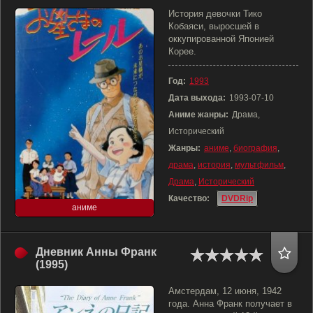
История девочки Тико
Кобаяси, выросшей в
оккупированной Японией
Корее.
Год:
1993
Дата выхода:
1993-07-10
Аниме жанры:
Драма,
Исторический
Жанры:
аниме
,
биография
,
драма
,
история
,
мультфильм
,
Драма
,
Исторический
Качество:
DVDRip
аниме
Дневник Анны Франк
(1995)
Амстердам, 12 июня, 1942
года. Анна Франк получает в