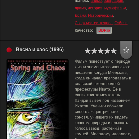
Жанры:
аниме
,
биография
,
драма
,
история
,
мультфильм
,
Драма
,
Исторический
,
Сверхъестественное
,
Сэйнэн
Качество:
BDRip
Весна и хаос (1996)
Фильм повествует о периоде
жизни знаменитого японского
писателя Кэндзи Миядзавы,
когда он начал преподавать в
сельской школе родной
префектуры Иватэ. Её в
своих книгах мечтатель
Кэндзи вывел под названием
Ихатов. Ученики обожали
своего эксцентричного
сэнсэя, учившего их видеть
красоту природы и слышать
голоса звёзд, растений и
камней. Молодому идеалисту