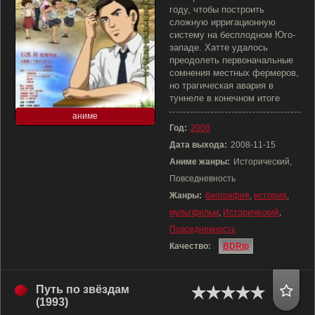
году, чтобы построить
сложную ирригационную
систему на бесплодном Юго-
западе. Хатте удалось
преодолеть первоначальные
сомнения местных фермеров,
но трагическая авария в
туннеле в конечном итоге
аниме
Год:
2008
Дата выхода:
2008-11-15
Аниме жанры:
Исторический,
Повседневность
Жанры:
биография
,
история
,
мультфильм
,
Исторический
,
Повседневность
Качество:
BDRip
Путь по звёздам
(1993)