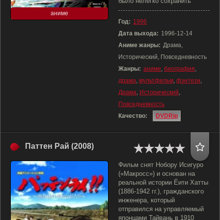
было нелегко сохранить
аниме
Год:
1996
Дата выхода:
1996-12-14
Аниме жанры:
Драма,
Исторический, Повседневность
Жанры:
аниме
,
биография
,
драма
,
мультфильм
,
фэнтези
,
Драма
,
Исторический
,
Повседневность
Качество:
DVDRip
Паттен Рай (2008)
Фильм снят Нобору Исигуро
(«Макросс») и основан на
реальной истории Ёити Хатты
(1886-1942 гг.), гражданского
инженера, который
отправился на управляемый
японцами Тайвань в 1910