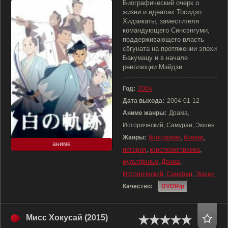
Биографический очерк о
жизни и идеалах Тосидзо
Хидзикаты, заместителя
командующего Синсэнгуми,
поддерживающего власть
сёгуната на протяжении эпохи
Бакумацу и в начале
революции Мэйдзи.
Год:
2004
Дата выхода:
2004-01-12
Аниме жанры:
Драма,
Исторический, Самураи, Экшен
Жанры:
биография
,
боевик
,
аниме
история
,
короткометражка
,
мультфильм
,
Драма
,
Исторический
,
Самураи
,
Экшен
Качество:
DVDRip
Мисс Хокусай (2015)