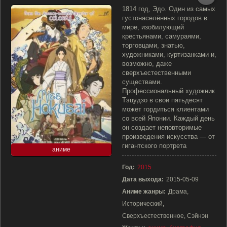
1814 год, Эдо. Один из самых
густонаселённых городов в
мире, изобилующий
крестьянами, самураями,
торговцами, знатью,
художниками, куртизанками и,
возможно, даже
сверхъестественными
существами.
Профессиональный художник
Тэцудзо в свои пятьдесят
может гордиться клиентами
со всей Японии. Каждый день
он создает неповторимые
произведения искусства — от
гигантского портрета
аниме
Год:
2015
Дата выхода:
2015-05-09
Аниме жанры:
Драма,
Исторический,
Сверхъестественное, Сэйнэн