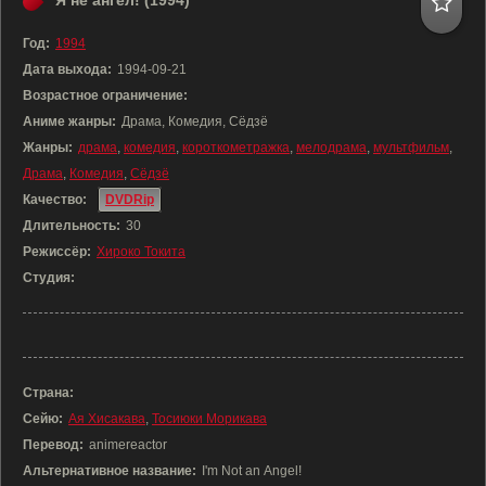
Я не ангел! (1994)
Год:
1994
Дата выхода:
1994-09-21
Возрастное ограничение:
Аниме жанры:
Драма, Комедия, Сёдзё
Жанры:
драма
,
комедия
,
короткометражка
,
мелодрама
,
мультфильм
,
Драма
,
Комедия
,
Сёдзё
Качество:
DVDRip
Длительность:
30
Режиссёр:
Хироко Токита
Студия:
Страна:
Сейю:
Ая Хисакава
,
Тосиюки Морикава
Перевод:
animereactor
Альтернативное название:
I'm Not an Angel!