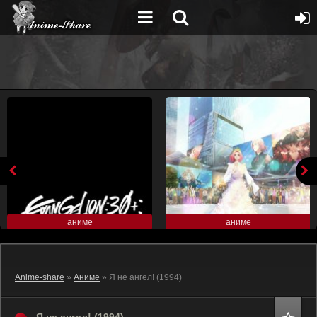
аниме
аниме
Anime-share
»
Аниме
» Я не ангел! (1994)