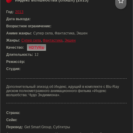
Индекс волшебства (спэшл) (2013)
Год:
2013
Дата выхода:
Возрастное ограничение:
Аниме жанры:
Супер сила, Фантастика, Экшен
Жанры:
Супер сила
,
Фантастика
,
Экшен
Качество:
HDTVRip
Длительность:
12
Режиссёр:
Студия:
Дополнительный эпизод об Индекс, идущий в комплекте с Blu-Ray
диском полнометражного анимационного фильма «Индекс
волшебства: Чудо Эндимиона».
Страна:
Сейю:
Перевод:
Get Smart Group, Субтитры