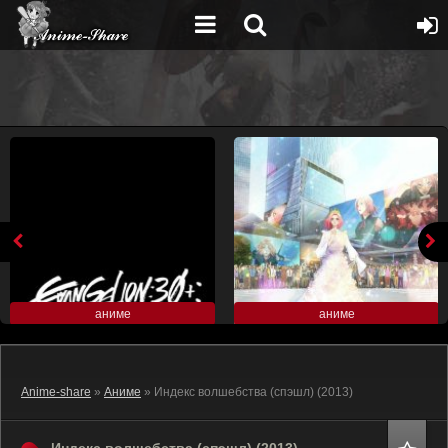
аниме
аниме
Anime-share
»
Аниме
» Индекс волшебства (спэшл) (2013)