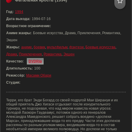
Фатальная ярость (1994)
Год:
1994
Дата выхода:
1994-07-16
Возрастное ограничение:
Аниме жанры:
Боевые искусства, Драма, Приключения, Романтика,
Экшен
Жанры:
аниме
,
боевик
,
мультфильм
,
фэнтези
,
Боевые искусства
,
Драма
,
Приключения
,
Романтика
,
Экшен
Качество:
DVDRip
Длительность:
100
Режиссёр:
Масами Обари
Студия:
Терри, его брат Энди Богард со своей подругой Маи Ширануи и их
общий приятель Джо Хигаси отдыхают после изнурительного
турнира, не подозревая, что над миром нависла новая угроза:
молодой Лаокорн Гаудеамус, потомок одного из генералов
Александра Македонского, решает собрать воедино «доспехи
Марса», принадлежавшие когда-то его предку. Части этих доспехов
рассеяны по разным уголкам мира, входившим когда-то в состав
необъятной империи великого полководца. Но доспехи не только