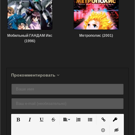
Мобильный ГАНДАМ Икс
Метрополис (2001)
(1996)
Прокомментировать
Полужирный
Курсив
Подчеркнутый
Зачеркнутый
Выравнивание
Нумерованный список
Маркированный списо
Вставить ссылку
Вставить 