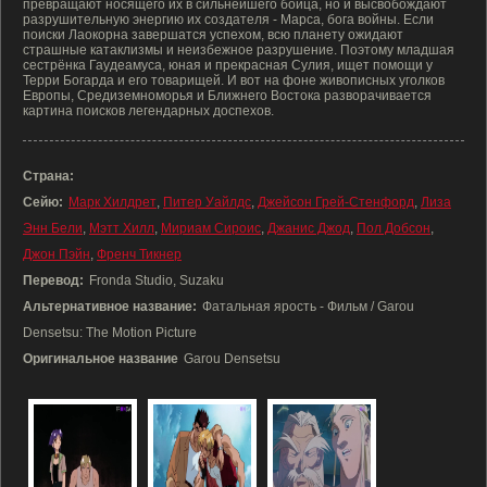
превращают носящего их в сильнейшего бойца, но и высвобождают
разрушительную энергию их создателя - Марса, бога войны. Если
поиски Лаокорна завершатся успехом, всю планету ожидают
страшные катаклизмы и неизбежное разрушение. Поэтому младшая
сестрёнка Гаудеамуса, юная и прекрасная Сулия, ищет помощи у
Терри Богарда и его товарищей. И вот на фоне живописных уголков
Европы, Средиземноморья и Ближнего Востока разворачивается
картина поисков легендарных доспехов.
Страна:
Сейю:
Марк Хилдрет
,
Питер Уайлдс
,
Джейсон Грей-Стенфорд
,
Лиза
Энн Бели
,
Мэтт Хилл
,
Мириам Сироис
,
Джанис Джод
,
Пол Добсон
,
Джон Пэйн
,
Френч Тикнер
Перевод:
Fronda Studio, Suzaku
Альтернативное название:
Фатальная ярость - Фильм / Garou
Densetsu: The Motion Picture
Оригинальное название
Garou Densetsu