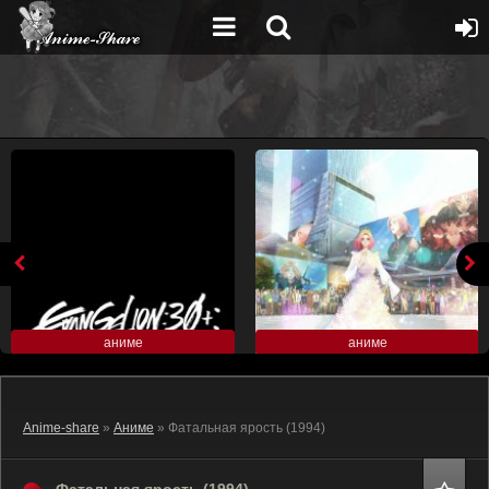
аниме
аниме
Anime-share
»
Аниме
» Фатальная ярость (1994)