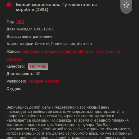
Белый медвежонок. Путешествие на
корабле (1991)
Год:
1991
Дата выхода:
1991-12-01
Возрастное ограничение:
Аниме жанры:
Детское, Приключения, Фэнтези
Жанры:
короткометражка
,
мультфильм
,
Детское
,
Приключения
,
Фэнтези
Качество:
HDTVRip
Длительность:
30
Режиссёр:
Масацугу Аракава
Студия:
Вернувшись домой, белый медвежонок Ларс каждый день
наслаждается любимыми снежными морозными просторами. Дни
напролёт он бегает и резвится, играет со снегом, купается и
наблюдает за облаками. Но однажды во время очередного плавания
малыш попадает в сеть рыболовецкого траулера. Так Ларс
оказывается среди необъятной горы рыбы в странном тёмном месте,
которое вновь уносит его далеко от любимого дома, но уже в странный
мир не менее странных созданий, что ходят лишь на задних лапах.