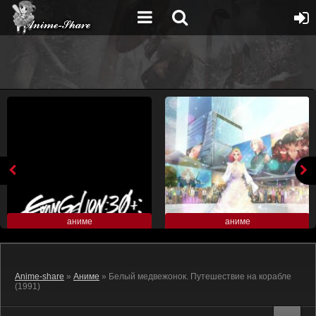
аниме
аниме
Anime-share
»
Аниме
» Белый медвежонок. Путешествие на корабле
(1991)