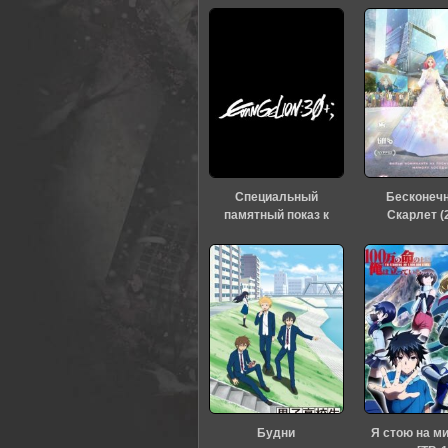
Специальный
Бесконеч
памятный показ к
Скарлет (
тридцатилетию
«Евангелиона» (2026)
Будни
Я стою на м