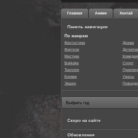
Главная
Аниме
Хентай
Панель навигации
По жанрам
Фантастика
Драма
Фэнтези
Детекти
Мистика
Комедия
Bukkake
Спорт
Триллер
Приключ
Боевик
Ужасы
Экшен
Повседн
Скоро на сайте
Обновления