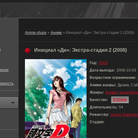
Anime-share
»
Аниме
» Инициал «Ди»: Экстра-стадия 2 (2008)
в
Инициал «Ди»: Экстра-стадия 2 (2008)
Год:
2008
ения
Дата выхода:
2008-10-03
Возрастное ограничение:
евность
Аниме жанры:
Драма, Сэй
Жанры:
боевик
,
мультфил
Качество:
DVDRip
Длительность:
54
Режиссёр:
Цунэо Томинаг
Студия: