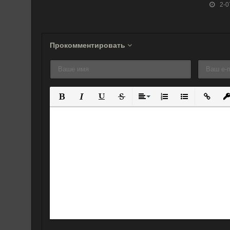
2-0
Прокомментировать
Полужирный
Курсив
Подчеркнутый
Зачеркнутый
Выравнивание
Нумерованный спис
Маркированны
Вставит
Вс