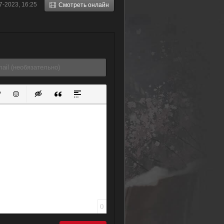
7-2023, 16:25
Смотреть онлайн
ок
й список
ь ссылку
тавить защищенную ссылку
Вставить смайлик
Вставка скрытого текста
Вставка цитаты
Вставка спойлера
0