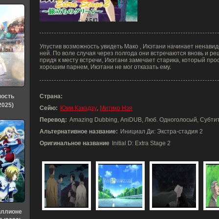
Упустив возможность увидеть Мако , Икэтани начинает ненавиде
ней. По воле случая через полгода они встречаются вновь и ре
придя к месту встречи, Икэтани замечает старика, который прос
хорошим парнем, Икэтани не мог отказать ему.
ность
Страна:
2025)
Сейю:
Юми Какадзу
,
Митико Нэя
Перевод:
Amazing Dubbing, AniDUB, Люб. Одноголосый, Субти
Альтернативное название:
Инициал Ди: Экстра-стадия 2
Оригинальное название
Initial D: Extra Stage 2
иллионе