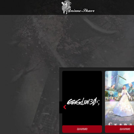
аниме
аниме