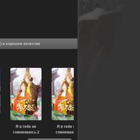
Аниме Инициал «Ди»: Экстра-стадия 2 (2008) в хорошем качестве
Я в тебе не
Я в тебе не
сомневаюсь 2
сомневаюсь
(2022)
(2021)