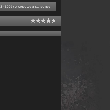
Смотреть онлайн Инициал «Ди»: Экстра-стадия 2 (2008) в хорошем качестве