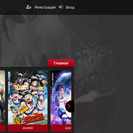
Регистрация
Вход
Главная
аниме
аниме
аниме