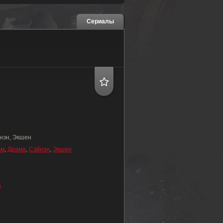
Сериалы
нэн, Экшен
ьм
,
Драма
,
Сэйнэн
,
Экшен
а