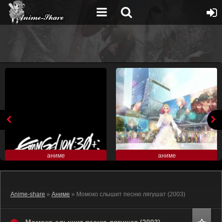
аниме
аниме
Anime-share
»
Аниме
» Момоко слышит песню лягушат (2003)