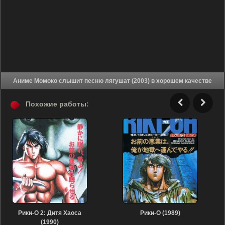
Аниме Момоко слышит песню лягушат (2003) в хорошем качестве
Похожие работы:
Рики-О 2: Дитя Хаоса
Рики-О (1989)
(1990)