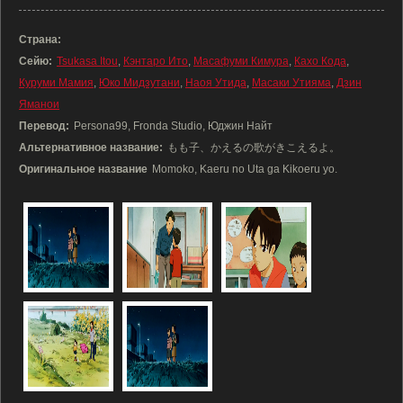
Страна:
Сейю:
Tsukasa Itou
,
Кэнтаро Ито
,
Масафуми Кимура
,
Кахо Кода
,
Куруми Мамия
,
Юко Мидзутани
,
Наоя Утида
,
Масаки Утияма
,
Дзин
Яманои
Перевод:
Persona99, Fronda Studio, Юджин Найт
Альтернативное название:
もも子、かえるの歌がきこえるよ。
Оригинальное название
Momoko, Kaeru no Uta ga Kikoeru yo.