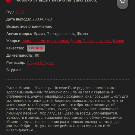
Момоко слышит песню лягушат (2003)
Год:
2003
Дата выхода:
2003-07-23
Возрастное ограничение:
Аниме жанры:
Драма, Повседневность, Школа
Жанры:
аниме
,
драма
,
мультфильм
,
Драма
,
Повседневность
,
Школа
Качество:
DVDRip
Длительность:
80
Режиссёр:
Сэцуко Сибуити
Студия:
Рики и Момоко - близнецы. Но если Рики родился нормальным
здоровым мальчиком, то Момоко пришла на свет с серьёзным
отклонением. Будучи инвалидом с рождения, она посещает школу для
умственно отсталых детей. Бедняжка всегда жалуется на то, что не
может ходить в обычную школу вместе с братом, и зачастую её
охватывают приступы гнева, но когда Рики начинает напевать её
любимую песенку «Хор лягушат», девочка всегда успокаивается.
Вскорости в рамках специальной программы по обмену учащимися
Момоко получает разрешение раз в неделю посещать школу, где
учится её брат. Но, увы, не все ребята готовы мириться с её
инвалидностью...