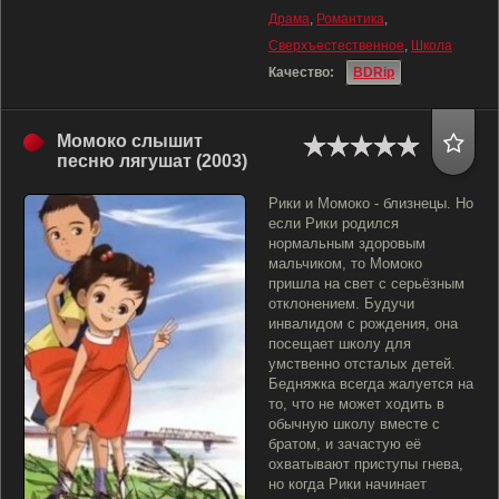
Драма
,
Романтика
,
Сверхъестественное
,
Школа
Качество:
BDRip
Момоко слышит
песню лягушат (2003)
Рики и Момоко - близнецы. Но
если Рики родился
нормальным здоровым
мальчиком, то Момоко
пришла на свет с серьёзным
отклонением. Будучи
инвалидом с рождения, она
посещает школу для
умственно отсталых детей.
Бедняжка всегда жалуется на
то, что не может ходить в
обычную школу вместе с
братом, и зачастую её
охватывают приступы гнева,
но когда Рики начинает