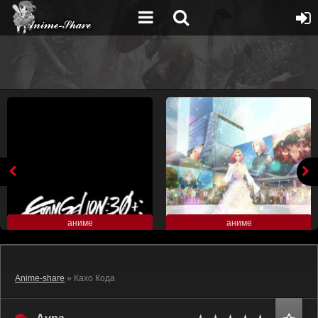
аниме
аниме
Anime-share
» Кахо Кода