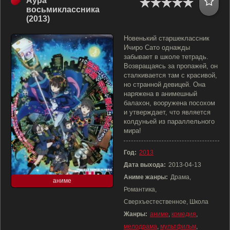
Аура
восьмиклассника
(2013)
Новенький старшеклассник
Ичиро Сато однажды
забывает в школе тетрадь.
Возвращаясь за пропажей, он
сталкивается там с красивой,
но странной девицей. Она
наряжена в анимешный
балахон, вооружена посохом
и утверждает, что является
колдуньей из параллельного
мира!
Год:
2013
Дата выхода:
2013-04-13
Аниме жанры:
Драма,
аниме
Романтика,
Сверхъестественное, Школа
Жанры:
аниме
,
комедия
,
мелодрама
,
мультфильм
,