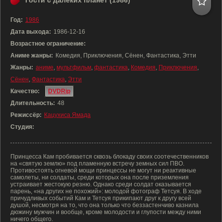
Гости с далёких планет (1986)
Год:
1986
Дата выхода:
1986-12-16
Возрастное ограничение:
Аниме жанры:
Комедия, Приключения, Сёнен, Фантастика, Этти
Жанры:
аниме
,
мультфильм
,
фантастика
,
Комедия
,
Приключения
,
Сёнен
,
Фантастика
,
Этти
Качество:
DVDRip
Длительность:
48
Режиссёр:
Кацухиса Ямада
Студия:
Принцесса Кам пробивается сквозь блокаду своих соотечественников
на «святую землю» под пламенную встречу земных сил ПВО.
Противостоять огневой мощи принцессы не могут ни реактивные
самолеты, ни солдаты, среди которых она после приземления
устраивает жестокую резню. Однако среди солдат оказывается
парень, «на других не похожий»: молодой фотограф Тетсуя. В ходе
причудливых событий Кам и Тетсуя прикипают друг к другу всей
душой, несмотря на то, что она только что беззастенчиво казнила
дюжину мужчин и вообще, кроме молодости и глупости между ними
ничего общего.