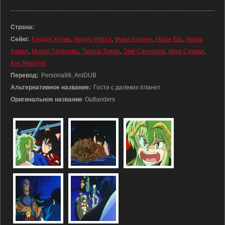
Страна:
Сейю:
Кэндзи Уцуми
,
Мицуо Ивата
,
Фуми Хирано
,
Мари Ёко
,
Акира
Камия
,
Микио Тэрасима
,
Такаси Тояма
,
Эми Синохара
,
Икуя Саваки
,
Кэн Ямагути
Перевод:
Persona99, AniDUB
Альтернативное название:
Гости с далеких планет
Оригинальное название
Outlanders