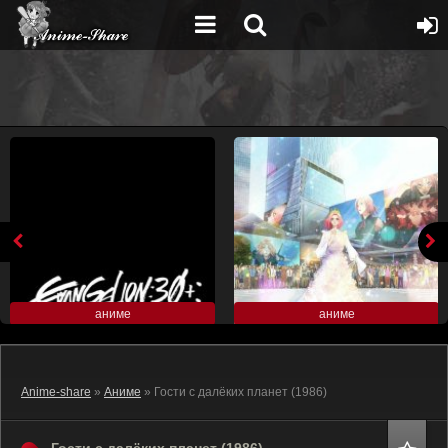
аниме
аниме
Anime-share
»
Аниме
» Гости с далёких планет (1986)