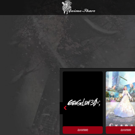
аниме
аниме