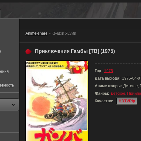
Anime-share
» Кэндзи Уцуми
в
Приключения Гамбы [ТВ] (1975)
Год:
1975
ения
Дата выхода:
1975-04-0
евность
Аниме жанры:
Детское,
Жанры:
Детское
,
Приклю
Качество:
HDTVRip