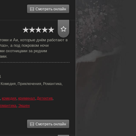
Смотреть онлайн
томи и Аи, которые днём работают в
аз», а под покровом ночи
ми охотницами за редким
ами.
1
, Комедия, Приключения, Романтика,
,
комедия
,
криминал
,
Детектив
,
омантика
,
Экшен
Смотреть онлайн