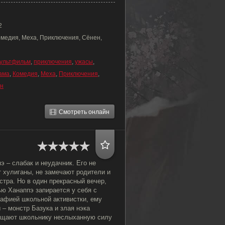
2
омедия, Меха, Приключения, Сёнен,
ультфильм
,
приключения
,
ужасы
,
ама
,
Комедия
,
Меха
,
Приключения
,
н
Смотреть онлайн
 – слабак и неудачник. Его не
 хулиганы, не замечают родители и
тра. Но в один прекрасный вечер,
ю Ханаппэ запирается у себя с
рафией школьной активистки, ему
– монстр Базука и злая нэка
ещают школьнику неслыханную силу