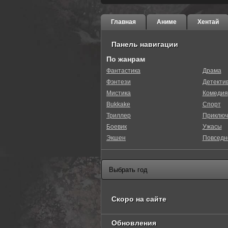
Главная
Аниме
Хентай
Панель навигации
По жанрам
Фантастика
Драма
Фэнтези
Детекти
0
1
2
3
4
5
Мистика
Комедия
Bukkake
Спорт
Триллер
Приключ
Боевик
Ужасы
Экшен
Повседн
Скоро на сайте
Обновления