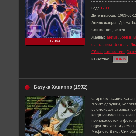
Год:
1983
Дата выхода:
1983-03-1
Аниме жанры:
Драма, К
Фантастика, Экшен
Жанры:
аниме
,
боевик
,
м
аниме
фантастика
,
фэнтези
,
Др
Сёнен
,
Фантастика
,
Экше
Качество:
BDRip
Базука Ханаппэ (1992)
Старшеклассник Ханаппэ
любят девушки, колотят
высмеивает старшая сес
когда измученный жизнь
порнокассетой и фотог
вдруг являются демоны 
Мефисто Дэнс. Они об