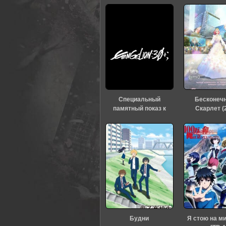
0
1
2
3
4
5
Специальный
Бесконеч
памятный показ к
Скарлет (
тридцатилетию
«Евангелиона» (2026)
Будни
Я стою на м