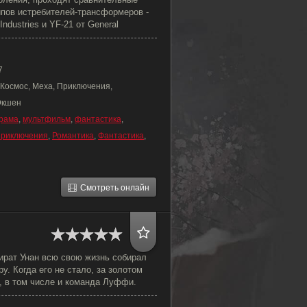
ипов истребителей-трансформеров -
Industries и YF-21 от General
7
 Космос, Меха, Приключения,
Экшен
рама
,
мультфильм
,
фантастика
,
риключения
,
Романтика
,
Фантастика
,
Смотреть онлайн
ират Унан всю свою жизнь собирал
у. Когда его не стало, за золотом
, в том числе и команда Луффи.