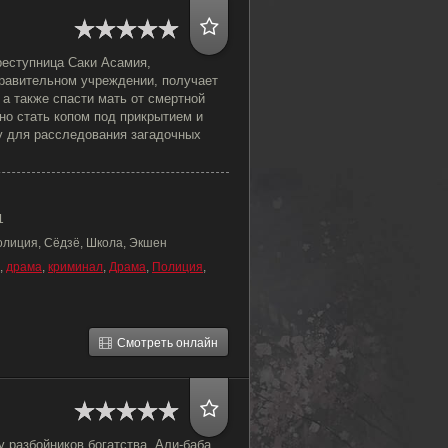
еступница Саки Асамия,
равительном учреждении, получает
 а также спасти мать от смертной
жно стать копом под прикрытием и
у для расследования загадочных
1
олиция, Сёдзё, Школа, Экшен
,
драма
,
криминал
,
Драма
,
Полиция
,
Смотреть онлайн
 разбойников богатства, Али-баба