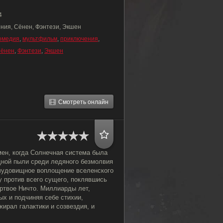
4
ния, Сёнен, Фэнтези, Экшен
омедия
,
мультфильм
,
приключения
,
ёнен
,
Фэнтези
,
Экшен
Смотреть онлайн
мен, когда Солнечная система была
ной пыли среди ледяного безмолвия
 чудовищное воплощение вселенского
у против всего сущего, поклявшись
ертвое Ничто. Миллиарды лет,
х и подчиняя себе стихии,
ирал галактики и созвездия, и