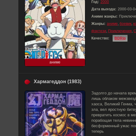
Год:
2000
Дата выхода:
2000-03-0
Аниме жанры:
Приключе
Жанры:
аниме
,
боевик
,
к
фэнтези
,
Приключения
,
С
Качество:
BDRip
аниме
Хармагеддон (1983)
Задолго до начала вре
лишь облаком межзвезд
хаоса, Великий Генма,
зла, вел яростную битв
превратить космос в м
порабощая тела невинны
бесформенный ужас пож
теперь