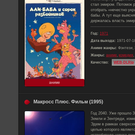
стал эмиром. Потомок 
отобрать «нечестно ук
бабы. А тут еще выясня
держалась власть эмира
Год:
1971
Дата выхода:
1971-07-1
Аниме жанры:
Фэнтези,
Жанры:
аниме
,
комедия
,
Качество:
WEB-DLRip
аниме
Макросс Плюс. Фильм (1995)
Год 2040. Уже прошло 3
Земли и Зентреди, изме
Эдем в рамках сверхсек
целью которого являет
истребителя нового по