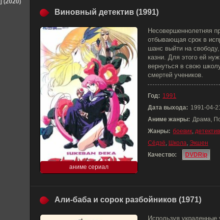
] (2020)
Виновный детектив (1991)
Несовершеннолетняя пр
отбывающая срок в исп
шанс выйти на свободу,
казни. Для этого ей ну
вернуться в свою школ
смертей учеников.
Год:
1991
Дата выхода:
1991-04-2
Аниме жанры:
Драма, П
Жанры:
боевик
,
детектив
Сёдзё
,
Школа
,
Экшен
Качество:
DVDRip
аниме сериал
Али-баба и сорок разбойников (1971)
Используя украденные у