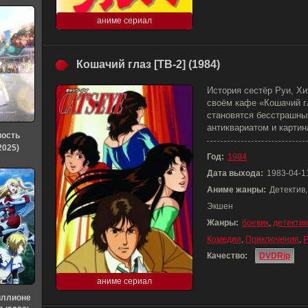
аниме сериал
Кошачий глаз [ТВ-2] (1984)
История сестёр Руи, Хи
своём кафе «Кошачий гл
становятся бесстрашны
антиквариатом и картин
ность
2025)
Год:
1984
Дата выхода:
1983-04-1
Аниме жанры:
Детектив
Экшен
Жанры:
боевик
,
детектив
Комедия
,
Приключения
,
Р
Качество:
DVDRip
аниме сериал
иллионе