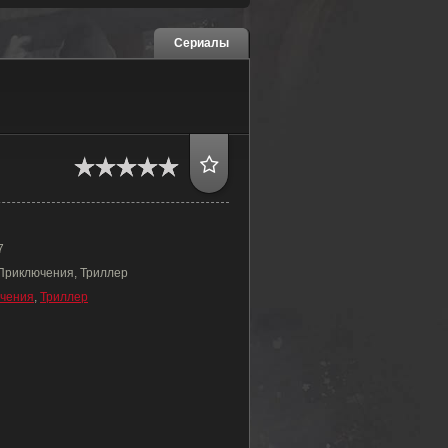
Сериалы
7
 Приключения, Триллер
чения
,
Триллер