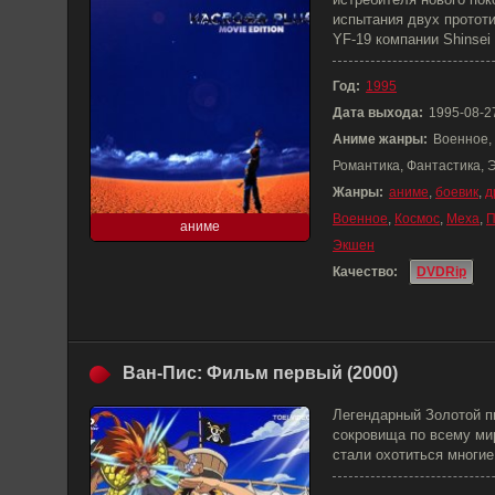
испытания двух протот
YF-19 компании Shinsei 
Год:
1995
Дата выхода:
1995-08-2
Аниме жанры:
Военное,
Романтика, Фантастика, 
Жанры:
аниме
,
боевик
,
д
Военное
,
Космос
,
Меха
,
П
аниме
Экшен
Качество:
DVDRip
Ван-Пис: Фильм первый (2000)
Легендарный Золотой п
сокровища по всему мир
стали охотиться многие