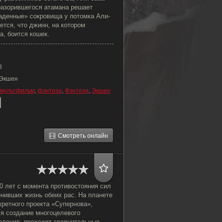
разорившегося атамана решает
раденные» сокровища у потомка Али-
ется, что джинн, на котором
, боится кошек.
8
 Экшен
мультфильм
,
фэнтези
,
Фэнтези
,
Экшен
Смотреть онлайн
0 лет с момента противостояния сил
нивших жизнь обеих рас. На планете
ретного проекта «Супернова»,
ся создание многоцелевого
коления, проходят сравнительные