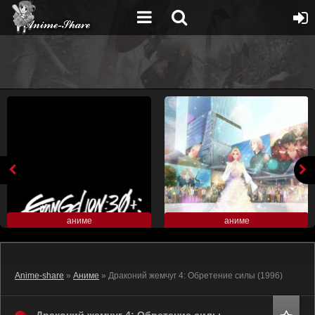
аниме
аниме
Anime-share
»
Аниме
» Драконий жемчуг 4: Обретение силы (1996)