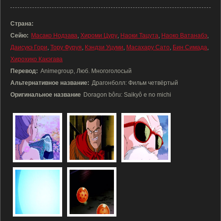
Страна:
Сейю:
Масако Нодзава
,
Хироми Цуру
,
Наоки Тацута
,
Наоко Ватанабэ
,
Даисукэ Гори
,
Тору Фуруя
,
Кэндзи Уцуми
,
Масахару Сато
,
Бин Симада
,
Хирохико Какэгава
Перевод:
Animegroup, Люб. Многоголосый
Альтернативное название:
Драгонболл: Фильм четвёртый
Оригинальное название
Doragon bôru: Saikyô e no michi