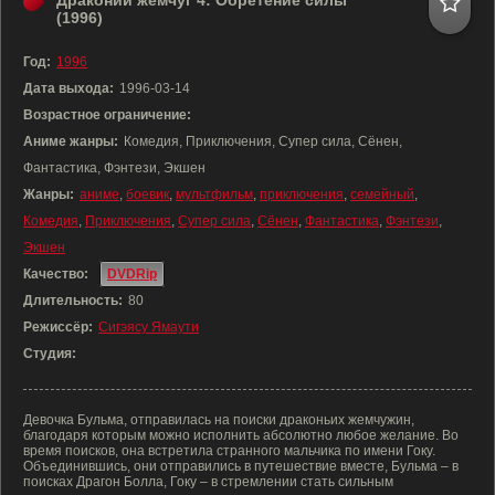
Драконий жемчуг 4: Обретение силы
(1996)
Год:
1996
Дата выхода:
1996-03-14
Возрастное ограничение:
Аниме жанры:
Комедия, Приключения, Супер сила, Сёнен,
Фантастика, Фэнтези, Экшен
Жанры:
аниме
,
боевик
,
мультфильм
,
приключения
,
семейный
,
Комедия
,
Приключения
,
Супер сила
,
Сёнен
,
Фантастика
,
Фэнтези
,
Экшен
Качество:
DVDRip
Длительность:
80
Режиссёр:
Сигэясу Ямаути
Студия:
Девочка Бульма, отправилась на поиски драконьих жемчужин,
благодаря которым можно исполнить абсолютно любое желание. Во
время поисков, она встретила странного мальчика по имени Гоку.
Объединившись, они отправились в путешествие вместе, Бульма – в
поисках Драгон Болла, Гоку – в стремлении стать сильным