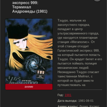
экспресс 999:
Терминал
Андромеды (1981)
Тэцуро, мальчик из
захолустного городка,
попадает в центр
ультрасовременного города,
где находится планетарная
станция «Мегаполис». От
этой станции отходит
Галактический экспресс 999,
на который пытается попасть
Тэцуро. Он крадет билет и его
пытается поймать полиция
механических людей.
Неожиданно Тэцуро спасает
таинственная Мейтел, с
которой он будет вместе
путешествовать на
аниме
Год:
1981
Дата выхода:
1981-08-01
Аниме жанры:
Драма, Космос,