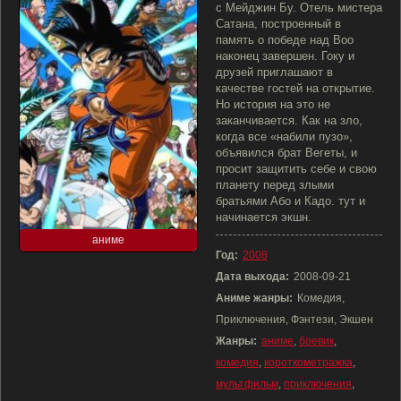
с Мейджин Бу. Отель мистера
Сатана, построенный в
память о победе над Boo
наконец завершен. Гоку и
друзей приглашают в
качестве гостей на открытие.
Но история на это не
заканчивается. Как на зло,
когда все «набили пузо»,
объявился брат Вегеты, и
просит защитить себе и свою
планету перед злыми
братьями Або и Кадо. тут и
начинается экшн.
аниме
Год:
2008
Дата выхода:
2008-09-21
Аниме жанры:
Комедия,
Приключения, Фэнтези, Экшен
Жанры:
аниме
,
боевик
,
комедия
,
короткометражка
,
мультфильм
,
приключения
,