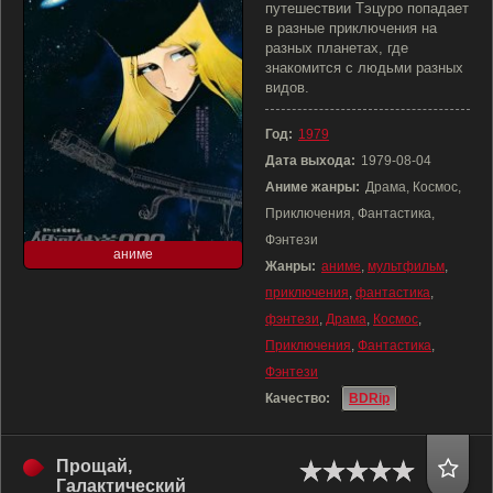
путешествии Тэцуро попадает
в разные приключения на
разных планетах, где
знакомится с людьми разных
видов.
Год:
1979
Дата выхода:
1979-08-04
Аниме жанры:
Драма, Космос,
Приключения, Фантастика,
Фэнтези
аниме
Жанры:
аниме
,
мультфильм
,
приключения
,
фантастика
,
фэнтези
,
Драма
,
Космос
,
Приключения
,
Фантастика
,
Фэнтези
Качество:
BDRip
Прощай,
Галактический