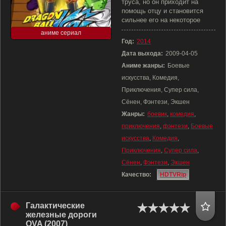
труса, но он приходит на
помощь отцу и становится
сильнее его на некоторое
аниме сериал
Год:
2014
Дата выхода:
2009-04-05
Аниме жанры:
Боевые
искусства, Комедия,
Приключения, Супер сила,
Сёнен, Фэнтези, Экшен
Жанры:
боевик
,
комедия
,
приключения
,
фэнтези
,
Боевые
искусства
,
Комедия
,
Приключения
,
Супер сила
,
Сёнен
,
Фэнтези
,
Экшен
Качество:
HDTVRip
Галактические
железные дороги
OVA (2007)