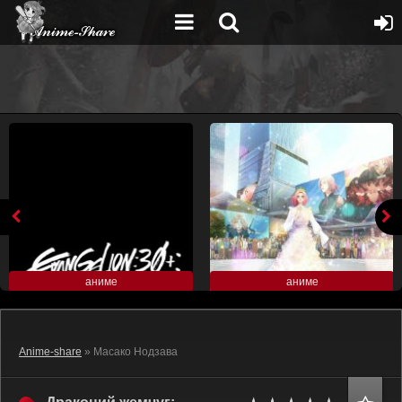
аниме
аниме
Anime-share
» Масако Нодзава