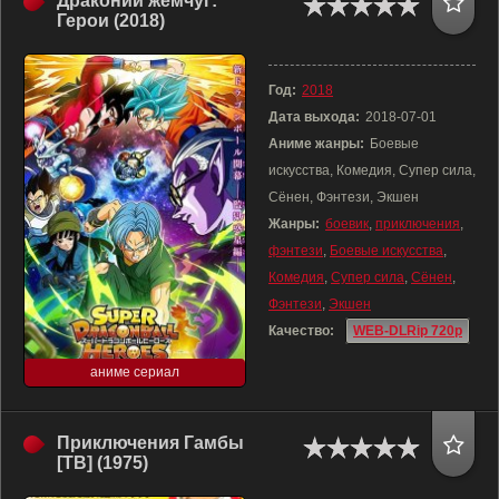
Драконий жемчуг:
Герои (2018)
Год:
2018
Дата выхода:
2018-07-01
Аниме жанры:
Боевые
искусства, Комедия, Супер сила,
Сёнен, Фэнтези, Экшен
Жанры:
боевик
,
приключения
,
фэнтези
,
Боевые искусства
,
Комедия
,
Супер сила
,
Сёнен
,
Фэнтези
,
Экшен
Качество:
WEB-DLRip 720p
аниме сериал
Приключения Гамбы
[ТВ] (1975)