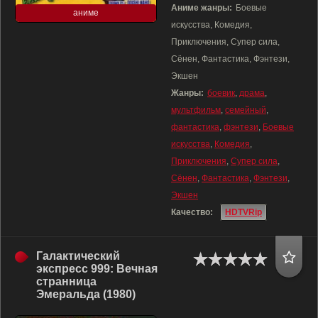
Аниме жанры:
Боевые
аниме
искусства, Комедия,
Приключения, Супер сила,
Сёнен, Фантастика, Фэнтези,
Экшен
Жанры:
боевик
,
драма
,
мультфильм
,
семейный
,
фантастика
,
фэнтези
,
Боевые
искусства
,
Комедия
,
Приключения
,
Супер сила
,
Сёнен
,
Фантастика
,
Фэнтези
,
Экшен
Качество:
HDTVRip
Галактический
экспресс 999: Вечная
странница
Эмеральда (1980)