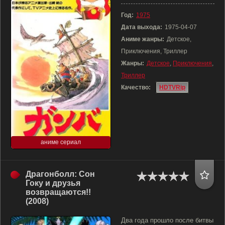
Год:
1975
Дата выхода:
1975-04-07
Аниме жанры:
Детское,
Приключения, Триллер
Жанры:
Детское
,
Приключения
,
Триллер
Качество:
HDTVRip
аниме сериал
Драгонболл: Сон
Гоку и друзья
возвращаются!!
(2008)
Два года прошло после битвы