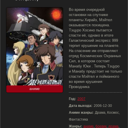
Во время очередной
остановки на спутнике
планеты Хирайз, Мэйтел
оказывается похищена.
Тэцуро Хосино пытается
спасти её, однако в итоге
Галактический экспресс 999
терпит крушение на планете.
На спасение им отправляют
отряд Космических Охранных
Сил, в котором состоит
Манабу Юки . Теперь Тэцуро
и Манабу предстоит не только
спасти Мэйтел и пойманного
во время крушения
Проводника
аниме
Год:
2007
Дата выхода:
2006-12-30
Аниме жанры:
Драма, Космос,
Фантастика
Жанры:
аниме
,
боевик
,
драма
,