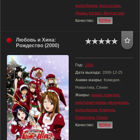
мультфильм
,
фантастика
,
Драма
,
Космос
,
Фантастика
Качество:
BDRip
Любовь и Хина:
Рождество (2000)
Год:
2000
Дата выхода:
2000-12-25
Аниме жанры:
Комедия,
Романтика, Сёнен
Жанры:
аниме
,
комедия
,
короткометражка
,
мелодрама
,
мультфильм
,
Комедия
,
Романтика
,
Сёнен
Качество:
BDRip