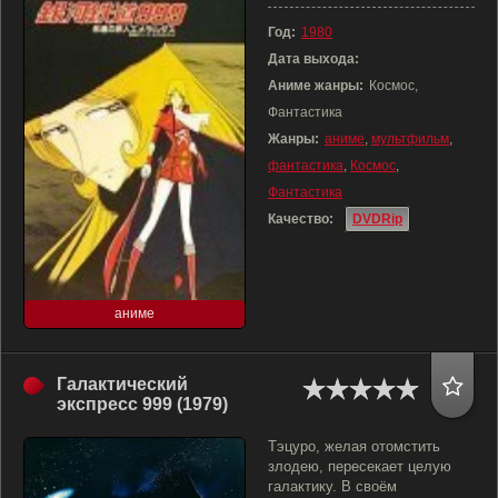
Год:
1980
Дата выхода:
Аниме жанры:
Космос,
Фантастика
Жанры:
аниме
,
мультфильм
,
фантастика
,
Космос
,
Фантастика
Качество:
DVDRip
аниме
Галактический
экспресс 999 (1979)
Тэцуро, желая отомстить
злодею, пересекает целую
галактику. В своём