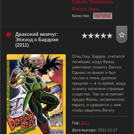
Комедия
,
Приключения
,
Фэнтези
,
Экшен
Качество:
HDTVRip
Драконий жемчуг:
Эпизод о Бардоке
(2011)
Отец Гоку, Бардок, считался
погибшим, когда Фриза
уничтожил планету Вегета.
Однако он выжил и был
послан в очень далёкое
прошлое — в то время, когда
планету населяли странные
существа. Там он встречает
предка Фризы, космического
пирата, и сражается с ним,
чтобы защитить Вегету.
Год:
2011
Дата выхода:
2011-12-17