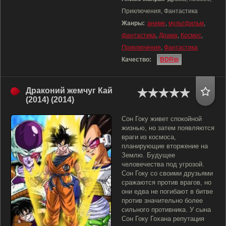
Приключения, Фантастика
Жанры:
аниме
,
мультфильм
,
фантастика
,
Драма
,
Космос
,
Приключения
,
Фантастика
Качество:
BDRip
Драконий жемчуг Кай
(2014) (2014)
Сон Гоку живет спокойной
жизнью, но затем появляются
враги из космоса,
планирующие вторжение на
Землю. Будущее
человечества под угрозой.
Сон Гоку со своими друзьями
сражаются против врагов, но
они едва не погибают в битве
против значительно более
сильного противника. У сына
Сон Гоку Гохана репутация