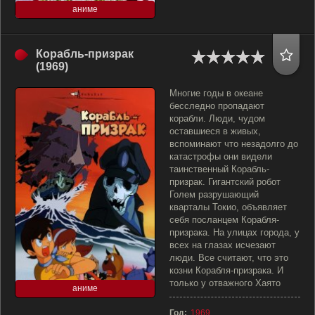
аниме
Корабль-призрак
(1969)
Многие годы в океане
бесследно пропадают
корабли. Люди, чудом
оставшиеся в живых,
вспоминают что незадолго до
катастрофы они видели
таинственный Корабль-
призрак. Гигантский робот
Голем разрушающий
кварталы Токио, объявляет
себя посланцем Корабля-
призрака. На улицах города, у
всех на глазах исчезают
люди. Все считают, что это
козни Корабля-призрака. И
только у отважного Хаято
аниме
Год:
1969