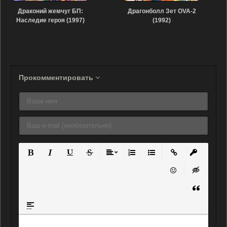
Драконий жемчуг БП:
Драгонболл Зет OVA-2
Наследие героя (1997)
(1992)
Прокомментировать
Полужирный
Курсив
Подчеркнутый
Зачеркнутый
Выравнивание
Нумерованный список
Маркированный списо
Вставить ссылку
Вставить 
Вставить смайли
Вставка ск
Вставка ц
Вставка спойлера