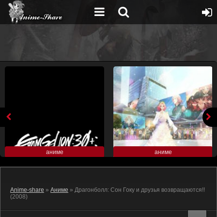
аниме
аниме
Anime-share
»
Аниме
» Драгонболл: Сон Гоку и друзья возвращаются!!
(2008)