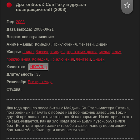
Драгонболл: Сон Гоку и друзья
возвращаются!! (2008)
Год:
2008
Дата выхода:
2008-09-21
Возрастное ограничение:
Аниме жанры:
Комедия, Приключения, Фэнтези, Экшен
Жанры:
аниме
,
боевик
,
комедия
,
короткометражка
,
мультфильм
,
приключения
,
Комедия
,
Приключения
,
Фэнтези
,
Экшен
Качество:
HDTVRip
Длительность:
35
Режиссёр:
Ёсихиро Уэда
Студия:
Два года прошло после битвы с Мейджин Бу. Отель мистера Сатана,
построенный в память о победе над Boo наконец завершен. Гоку и
друзей приглашают в качестве гостей на открытие. Но история на это
не заканчивается. Как на зло, когда все «набили пузо», объявился
брат Вегеты, и просит защитить себе и свою планету перед злыми
братьями Або и Кадо. тут и начинается экшн.