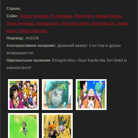
Страна:
Сейю:
Масако Нодзава
,
Рё Хорикава
,
Тору Фуруя
,
Маюми Танака
,
Тосио Фурукава
,
Хироми Цуру
,
Наоко Ватанабэ
,
Наоки Тацута
,
Такэси
Кусао
,
Хироси Масуока
Перевод:
AniDUB
Альтернативное название:
Драконий жемчуг: Сон-Гоку и друзья
возвращаются!
Оригинальное название
Doragon bôru: Ossu! Kaette kita Son Gokû to
nakama-tachi!!