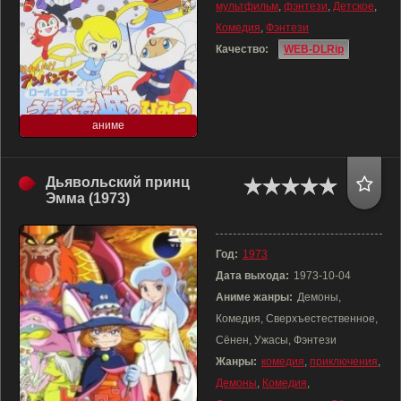
мультфильм
,
фэнтези
,
Детское
,
Комедия
,
Фэнтези
Качество:
WEB-DLRip
аниме
Дьявольский принц
Эмма (1973)
Год:
1973
Дата выхода:
1973-10-04
Аниме жанры:
Демоны,
Комедия, Сверхъестественное,
Сёнен, Ужасы, Фэнтези
Жанры:
комедия
,
приключения
,
Демоны
,
Комедия
,