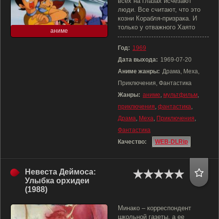
всех на глазах исчезают
люди. Все считают, что это
козни Корабля-призрака. И
только у отважного Хаято
аниме
Год:
1969
Дата выхода:
1969-07-20
Аниме жанры:
Драма, Меха,
Приключения, Фантастика
Жанры:
аниме
,
мультфильм
,
приключения
,
фантастика
,
Драма
,
Меха
,
Приключения
,
Фантастика
Качество:
WEB-DLRip
Невеста Деймоса:
Улыбка орхидеи
(1988)
Минако – корреспондент
школьной газеты, а ее