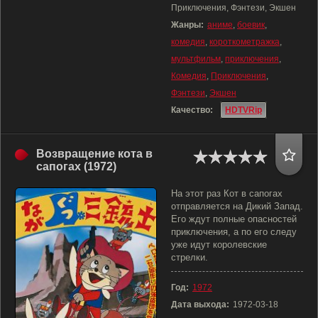
Приключения, Фэнтези, Экшен
Жанры:
аниме
,
боевик
,
комедия
,
короткометражка
,
мультфильм
,
приключения
,
Комедия
,
Приключения
,
Фэнтези
,
Экшен
Качество:
HDTVRip
Возвращение кота в
сапогах (1972)
На этот раз Кот в сапогах
отправляется на Дикий Запад.
Его ждут полные опасностей
приключения, а по его следу
уже идут королевские
стрелки.
Год:
1972
Дата выхода:
1972-03-18