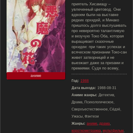
приятель Хисамацу –
увлеченный цветовод. Они
вдвоем были на выставке
редких орхидей, и Минако
пришлось долго выслушивать
про невероятно талантливую
и везучую Токо Оба, которая
выращивает сказочные
орхидеи: при таких успехах и
всяческом признании Токо-сан
живет затворницей и не
выезжает даже за призами и
премиями. Судя по всему,
аниме
Год:
1988
Дата выхода:
1988-08-31
Аниме жанры:
Детектив,
Драма, Психологическое,
Сверхъестественное, Сёдзё,
Ужасы, Фэнтези
Жанры:
аниме
,
драма
,
короткометражка
,
мультфильм
,