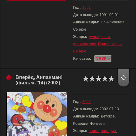
Год:
1991
Дата выхода:
1991-09-01
Аниме жанры:
Приключения,
Сэйнэн
Жанры:
мультфильм
,
приключения
,
Приключения
,
Сэйнэн
Качество:
VHSRip
Вперёд, Анпанман!
(фильм #14) (2002)
Год:
2002
Дата выхода:
2002-07-13
Аниме жанры:
Детское,
Комедия, Фэнтези
Жанры:
аниме
,
комедия
,