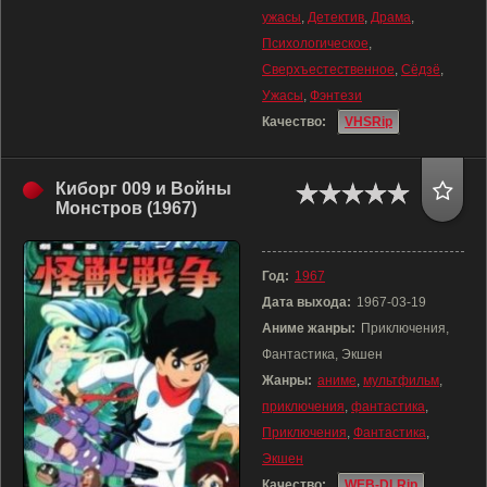
ужасы
,
Детектив
,
Драма
,
Психологическое
,
Сверхъестественное
,
Сёдзё
,
Ужасы
,
Фэнтези
Качество:
VHSRip
Киборг 009 и Войны
Монстров (1967)
Год:
1967
Дата выхода:
1967-03-19
Аниме жанры:
Приключения,
Фантастика, Экшен
Жанры:
аниме
,
мультфильм
,
приключения
,
фантастика
,
Приключения
,
Фантастика
,
Экшен
Качество:
WEB-DLRip