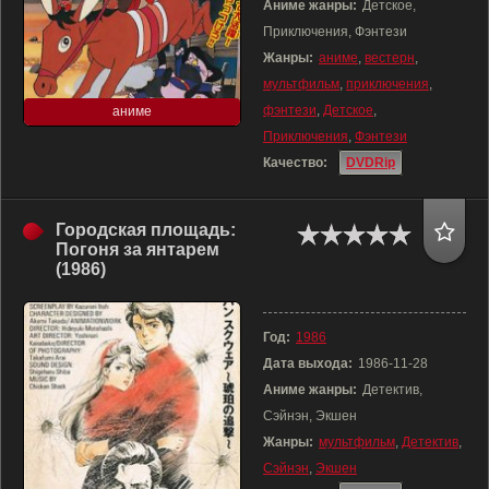
Аниме жанры:
Детское,
Приключения, Фэнтези
Жанры:
аниме
,
вестерн
,
мультфильм
,
приключения
,
фэнтези
,
Детское
,
аниме
Приключения
,
Фэнтези
Качество:
DVDRip
Городская площадь:
Погоня за янтарем
(1986)
Год:
1986
Дата выхода:
1986-11-28
Аниме жанры:
Детектив,
Сэйнэн, Экшен
Жанры:
мультфильм
,
Детектив
,
Сэйнэн
,
Экшен