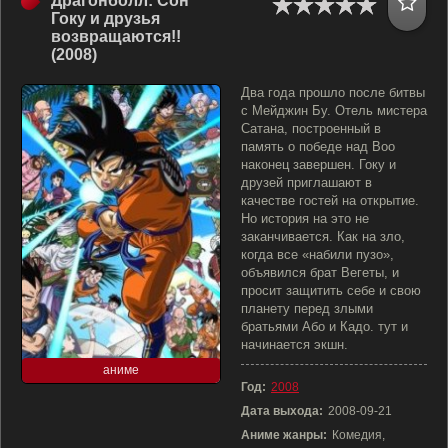
Драгонболл: Сон
Гоку и друзья
возвращаются!!
(2008)
Два года прошло после битвы
с Мейджин Бу. Отель мистера
Сатана, построенный в
память о победе над Boo
наконец завершен. Гоку и
друзей приглашают в
качестве гостей на открытие.
Но история на это не
заканчивается. Как на зло,
когда все «набили пузо»,
объявился брат Вегеты, и
просит защитить себе и свою
планету перед злыми
братьями Або и Кадо. тут и
начинается экшн.
аниме
Год:
2008
Дата выхода:
2008-09-21
Аниме жанры:
Комедия,