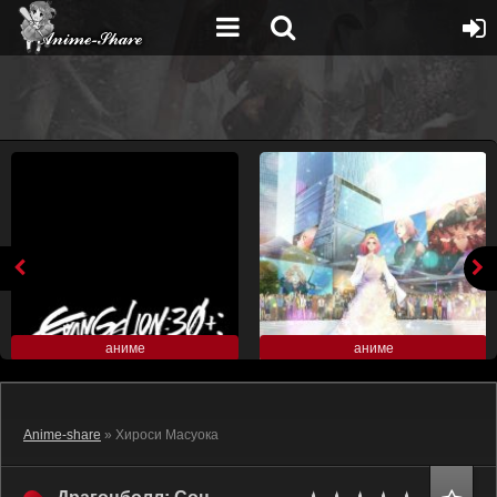
аниме
аниме
Anime-share
» Хироси Масуока