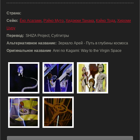
Страна:
Сейю:
Ёко Асагами
,
Рэйко Муто
,
Хидэюки Танака
,
Кэйко Тода
,
Хироми
Цуру
Перевод:
SHIZA Project, Субтитры
Альтернативное название:
Зеркало Арей - Путь в глубины космоса
Оригинальное название
Arei no Kagami: Way to the Virgin Space