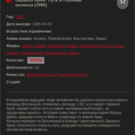
Зеркало Арей: Путь в глубины
космоса (1985)
Год:
1985
Дата выхода:
1985-03-16
Возрастное ограничение:
Аниме жанры:
Космос, Приключения, Фантастика, Экшен
Жанры:
аниме
,
боевик
,
короткометражка
,
мультфильм
,
фантастика
,
Космос
,
Приключения
,
Фантастика
,
Экшен
Качество:
VHSRip
Длительность:
22
Режиссёр:
Кодзо Морисита
,
Рэидзи Мацумото
Студия:
В недалёком будущем, когда человечеству удалось полностью освоить
границы Вселенной, появилась легенда: «Тот, кто найдёт Зеркало
Арей, сможет найти путь в новый, неизведанный космос, за
пределами нашего». История повествует о молодом парне Мэгуру
Дайчи, девушке-пилоте Маю и андроиде по имени Зеро,
путешествующих по Вселенной в поисках таинственного Зеркала
Арей, способного открыть путь, ведущий за пределы изведанного
человечеством космоса.