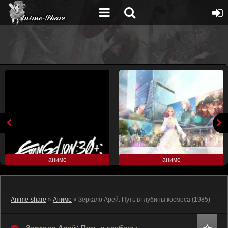
аниме
аниме
Anime-share
»
Аниме
» Зеркало Арей: Путь в глубины космоса (1985)