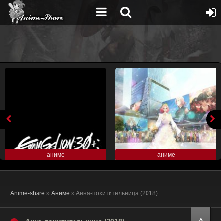
аниме
аниме
Anime-share
»
Аниме
» Анна-похитительница (2018)