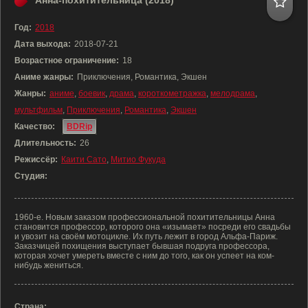
Анна-похитительница (2018)
Год:
2018
Дата выхода:
2018-07-21
Возрастное ограничение:
18
Аниме жанры:
Приключения, Романтика, Экшен
Жанры:
аниме
,
боевик
,
драма
,
короткометражка
,
мелодрама
,
мультфильм
,
Приключения
,
Романтика
,
Экшен
Качество:
BDRip
Длительность:
26
Режиссёр:
Каити Сато
,
Митио Фукуда
Студия:
1960-e. Новым заказом профессиональной похитительницы Анна
становится профессор, которого она «изымает» посреди его свадьбы
и увозит на своём мотоцикле. Их путь лежит в город Альфа-Париж.
Заказчицей похищения выступает бывшая подруга профессора,
которая хочет умереть вместе с ним до того, как он успеет на ком-
нибудь жениться.
Страна: