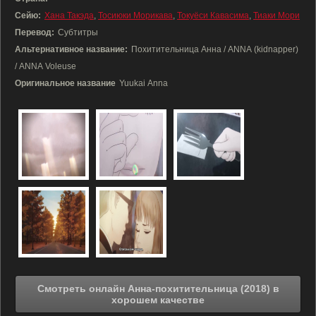
Сейю:
Хана Такэда
,
Тосиюки Морикава
,
Токуёси Кавасима
,
Тиаки Мори
Перевод:
Субтитры
Альтернативное название:
Похитительница Анна / ANNA (kidnapper)
/ ANNA Voleuse
Оригинальное название
Yuukai Anna
Смотреть онлайн Анна-похитительница (2018) в
хорошем качестве