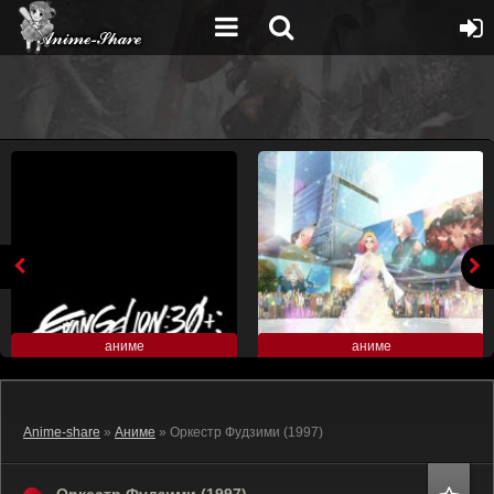
аниме
аниме
Anime-share
»
Аниме
» Оркестр Фудзими (1997)