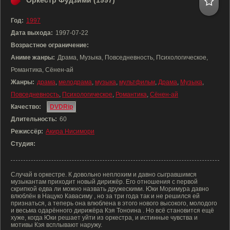
Оркестр Фудзими (1997)
Год:
1997
Дата выхода:
1997-07-22
Возрастное ограничение:
Аниме жанры:
Драма, Музыка, Повседневность, Психологическое,
Романтика, Сёнен-ай
Жанры:
драма
,
мелодрама
,
музыка
,
мультфильм
,
Драма
,
Музыка
,
Повседневность
,
Психологическое
,
Романтика
,
Сёнен-ай
Качество:
DVDRip
Длительность:
60
Режиссёр:
Акира Нисимори
Студия:
Случай в оркестре. К довольно неплохим и давно сыгравшимся
музыкантам приходит новый дирижёр. Его отношения с первой
скрипкой едва ли можно назвать дружескими. Юки Моримура давно
влюблён в Нацуко Кавасиму , но за три года так и не решился ей
признаться, а теперь она влюблена в этого нового высокого, молодого
и весьма одарённого дирижёра Кэя Тоноина . Но всё становится ещё
хуже, когда Юки решает уйти из оркестра, и истинные чувства и
мотивы Кэя всплывают наружу.