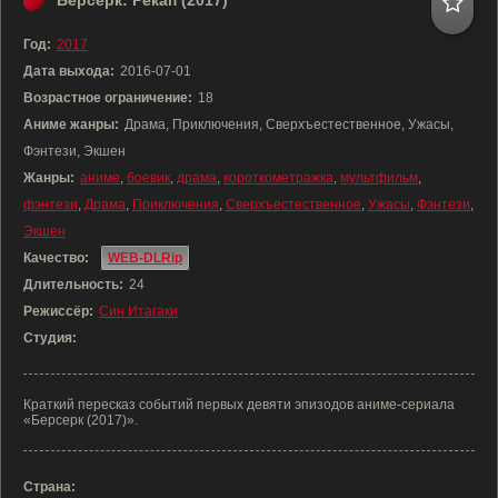
Берсерк: Рекап (2017)
Год:
2017
Дата выхода:
2016-07-01
Возрастное ограничение:
18
Аниме жанры:
Драма, Приключения, Сверхъестественное, Ужасы,
Фэнтези, Экшен
Жанры:
аниме
,
боевик
,
драма
,
короткометражка
,
мультфильм
,
фэнтези
,
Драма
,
Приключения
,
Сверхъестественное
,
Ужасы
,
Фэнтези
,
Экшен
Качество:
WEB-DLRip
Длительность:
24
Режиссёр:
Син Итагаки
Студия:
Краткий пересказ событий первых девяти эпизодов аниме-сериала
«Берсерк (2017)».
Страна: