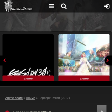
аниме
аниме
Anime-share
»
Аниме
» Берсерк: Рекап (2017)