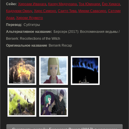
Сейю:
Хироаки Иванага
,
Каору Мидзухара
,
Тоа Юкинари
,
Ёко Хикаса
,
Кадзуюки Окицу
,
Хиро Симоно
,
Саито Тива
,
Миюки Савасиро
,
Сатоми
Араи
,
Хироки Ясумото
Перевод:
Субтитры
Альтернативное название:
Берсерк (2017): Воспоминания ведьмы /
Berserk: Recollections of the Witch
Оригинальное название
Berserk Recap