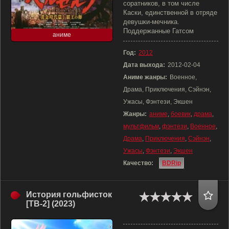
соратников, в том числе
Каски, единственной в отряде
девушки-мечника.
Поддержанные Гатсом
аниме
Год:
2012
Дата выхода:
2012-02-04
Аниме жанры:
Военное,
Драма, Приключения, Сэйнэн,
Ужасы, Фэнтези, Экшен
Жанры:
аниме
,
боевик
,
драма
,
мультфильм
,
фэнтези
,
Военное
,
Драма
,
Приключения
,
Сэйнэн
,
Ужасы
,
Фэнтези
,
Экшен
Качество:
BDRip
История гольфисток
[ТВ-2] (2023)