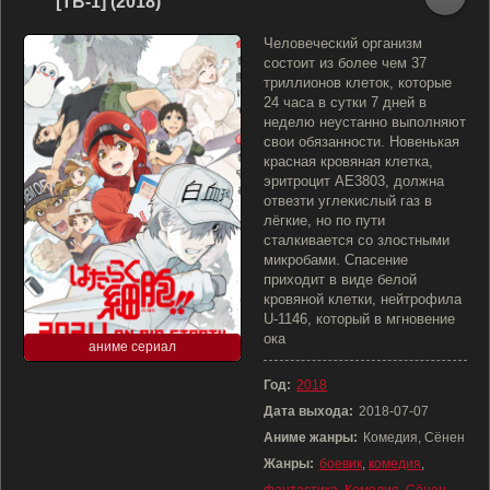
[ТВ-1] (2018)
Человеческий организм
состоит из более чем 37
триллионов клеток, которые
24 часа в сутки 7 дней в
неделю неустанно выполняют
свои обязанности. Новенькая
красная кровяная клетка,
эритроцит AE3803, должна
отвезти углекислый газ в
лёгкие, но по пути
сталкивается со злостными
микробами. Спасение
приходит в виде белой
кровяной клетки, нейтрофила
U-1146, который в мгновение
ока
аниме сериал
Год:
2018
Дата выхода:
2018-07-07
Аниме жанры:
Комедия, Сёнен
Жанры:
боевик
,
комедия
,