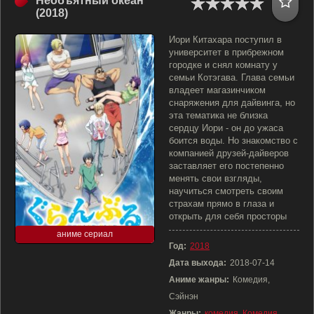
Необъятный океан
(2018)
Иори Китахара поступил в
университет в прибрежном
городке и снял комнату у
семьи Котэгава. Глава семьи
владеет магазинчиком
снаряжения для дайвинга, но
эта тематика не близка
сердцу Иори - он до ужаса
боится воды. Но знакомство с
компанией друзей-дайверов
заставляет его постепенно
менять свои взгляды,
научиться смотреть своим
страхам прямо в глаза и
открыть для себя просторы
аниме сериал
Год:
2018
Дата выхода:
2018-07-14
Аниме жанры:
Комедия,
Сэйнэн
Жанры:
комедия
,
Комедия
,