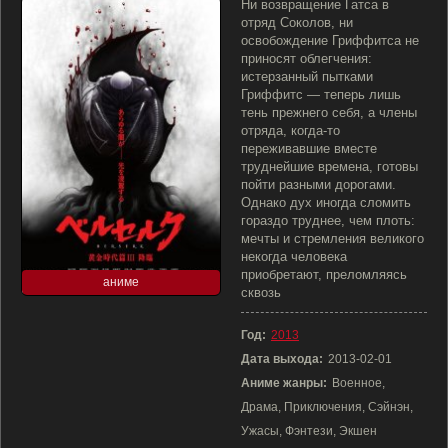
Ни возвращение Гатса в
отряд Соколов, ни
освобождение Гриффитса не
приносят облегчения:
истерзанный пытками
Гриффитс — теперь лишь
тень прежнего себя, а члены
отряда, когда-то
переживавшие вместе
труднейшие времена, готовы
пойти разными дорогами.
Однако дух иногда сломить
гораздо труднее, чем плоть:
мечты и стремления великого
некогда человека
приобретают, преломляясь
аниме
сквозь
Год:
2013
Дата выхода:
2013-02-01
Аниме жанры:
Военное,
Драма, Приключения, Сэйнэн,
Ужасы, Фэнтези, Экшен