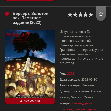
Берсерк: Золотой
век. Памятное
издание (2022)
Искусный мечник Гатс
странствует по миру,
охваченному войной.
Однажды он встречает
Гриффита — лидера группы
наёмников, который
предлагает Гатсу вступить в
его отряд.
Год:
2022
Дата выхода:
2022-09-30
Аниме жанры:
Военное,
Драма, Приключения, Сэйнэн,
Ужасы, Фэнтези, Экшен
аниме сериал
Жанры:
боевик
,
драма
,
фэнтези
,
Военное
,
Драма
,