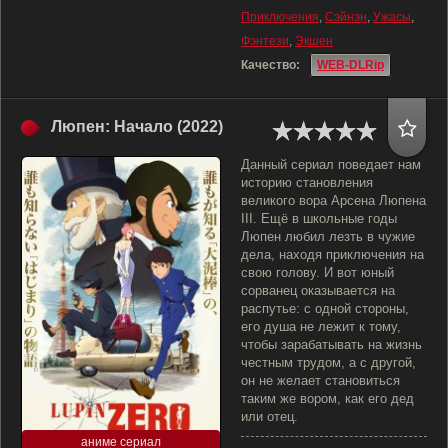
Приключения
,
Сэйнэн
,
Ужасы
,
Фэнтези
,
Экшен
Качество:
WEB-DLRip
Люпен: Начало (2022)
Данный сериал поведает нам
историю становления
великого вора Арсена Люпена
III. Ещё в школьные годы
Люпен любил лезть в чужие
дела, находя приключения на
свою голову. И вот юный
сорванец оказывается на
распутье: с одной стороны,
его душа не лежит к тому,
чтобы зарабатывать на жизнь
честным трудом, а с другой,
он не желает становиться
таким же вором, как его дед
или отец.
аниме сериал