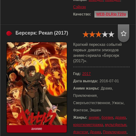
Сэйнэн
Качество:
WEB-DLRip 720p
Берсерк: Рекап (2017)
Краткий пересказ событий
первых девяти эпизодов
аниме-сериала «Берсерк
(2017)».
Год:
2017
Дата выхода:
2016-07-01
Аниме жанры:
Драма,
Приключения,
Сверхъестественное, Ужасы,
Фэнтези, Экшен
Жанры:
аниме
,
боевик
,
драма
,
короткометражка
,
мультфильм
,
аниме
фэнтези
,
Драма
,
Приключения
,