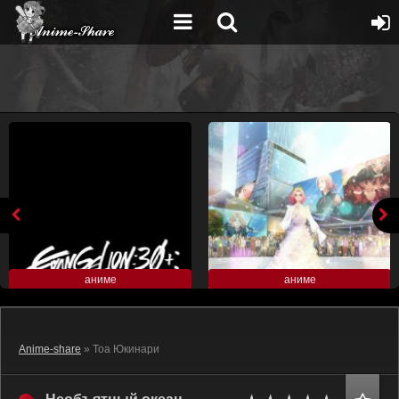
аниме
аниме
Anime-share
» Тоа Юкинари