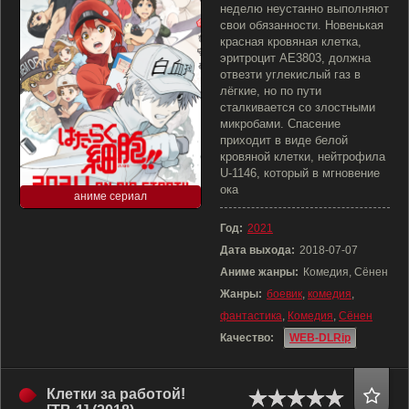
неделю неустанно выполняют
свои обязанности. Новенькая
красная кровяная клетка,
эритроцит AE3803, должна
отвезти углекислый газ в
лёгкие, но по пути
сталкивается со злостными
микробами. Спасение
приходит в виде белой
кровяной клетки, нейтрофила
U-1146, который в мгновение
ока
аниме сериал
Год:
2021
Дата выхода:
2018-07-07
Аниме жанры:
Комедия, Сёнен
Жанры:
боевик
,
комедия
,
фантастика
,
Комедия
,
Сёнен
Качество:
WEB-DLRip
Клетки за работой!