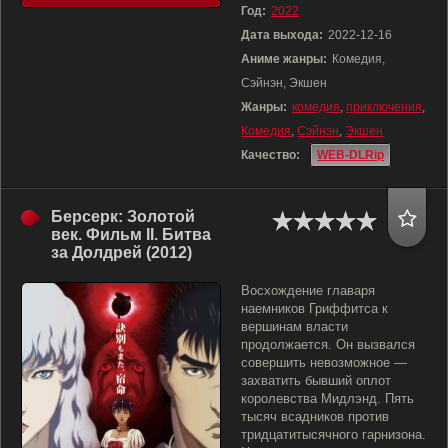
Год:
2022
Дата выхода:
2022-12-16
Аниме жанры:
Комедия,
Сэйнэн, Экшен
Жанры:
комедия
,
приключения
,
Комедия
,
Сэйнэн
,
Экшен
Качество:
WEB-DLRip
Берсерк: Золотой
век. Фильм II. Битва
за Долдрей (2012)
Восхождение главаря
наемников Гриффитса к
вершинам власти
продолжается. Он вызвался
совершить невозможное —
захватить бывший оплот
королевства Мидлэнд. Пять
тысяч всадников против
тридцатитысячного гарнизона.