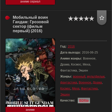
аниме сериал
Мобильный воин
Гандам: Грозовой
сектор (фильм
первый) (2016)
Год:
2016
Дата выхода:
2016-06-25
Аниме жанры:
Военное,
Драма, Космос, Меха,
Фантастика, Экшен
Жанры:
военный
,
мультфильм
,
фантастика
,
Военное
,
Драма
,
Космос
,
Меха
,
Фантастика
,
Экшен
Качество:
BDRip
аниме