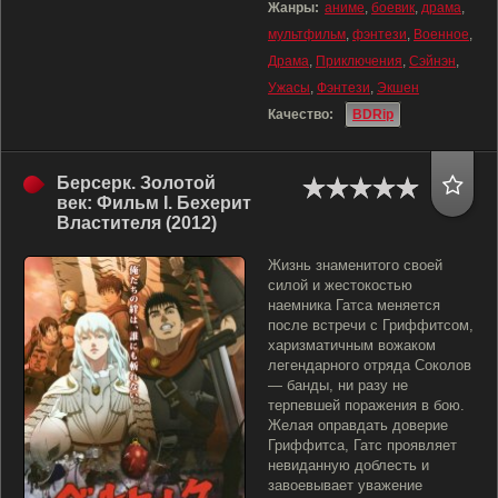
Жанры:
аниме
,
боевик
,
драма
,
мультфильм
,
фэнтези
,
Военное
,
Драма
,
Приключения
,
Сэйнэн
,
Ужасы
,
Фэнтези
,
Экшен
Качество:
BDRip
Берсерк. Золотой
век: Фильм I. Бехерит
Властителя (2012)
Жизнь знаменитого своей
силой и жестокостью
наемника Гатса меняется
после встречи с Гриффитсом,
харизматичным вожаком
легендарного отряда Соколов
— банды, ни разу не
терпевшей поражения в бою.
Желая оправдать доверие
Гриффитса, Гатс проявляет
невиданную доблесть и
завоевывает уважение