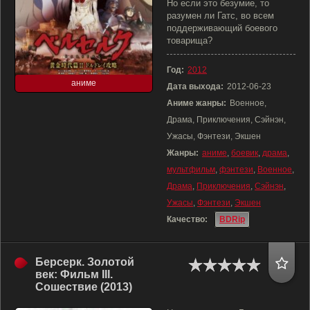
Но если это безумие, то
разумен ли Гатс, во всем
поддерживающий боевого
товарища?
Год:
2012
аниме
Дата выхода:
2012-06-23
Аниме жанры:
Военное,
Драма, Приключения, Сэйнэн,
Ужасы, Фэнтези, Экшен
Жанры:
аниме
,
боевик
,
драма
,
мультфильм
,
фэнтези
,
Военное
,
Драма
,
Приключения
,
Сэйнэн
,
Ужасы
,
Фэнтези
,
Экшен
Качество:
BDRip
Берсерк. Золотой
век: Фильм III.
Сошествие (2013)