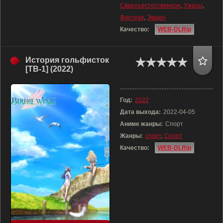
Сверхъестественное
,
Ужасы
,
Фэнтези
,
Экшен
Качество:
WEB-DLRip
История гольфисток
[ТВ-1] (2022)
Год:
2022
Дата выхода:
2022-04-05
Аниме жанры:
Спорт
Жанры:
спорт
,
Спорт
Качество:
WEB-DLRip