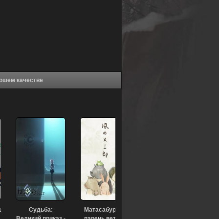
 Прототип (2011) в хорошем качестве
щий
Судьба:
Матасабуро —
Великий приказ -
парень ветров