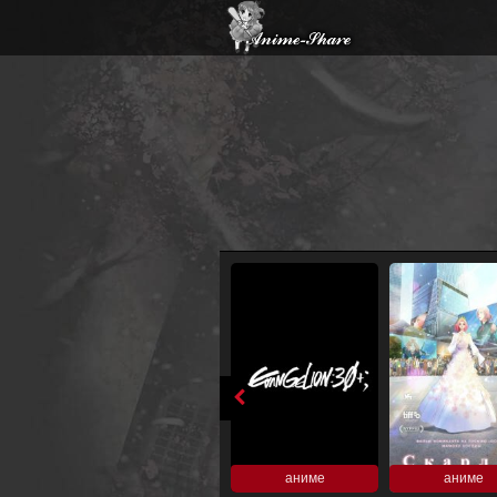
аниме
аниме