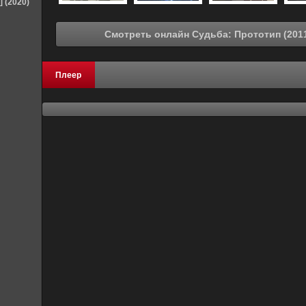
] (2020)
Плеер