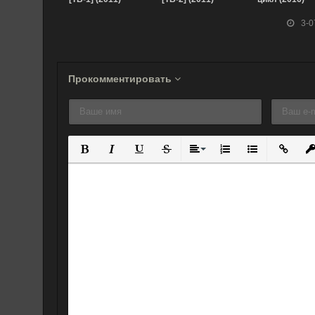
3-0
Прокомментировать
Полужирный
Курсив
Подчеркнутый
Зачеркнутый
Выравнивание
Нумерованный спис
Маркированны
Вставит
Вс