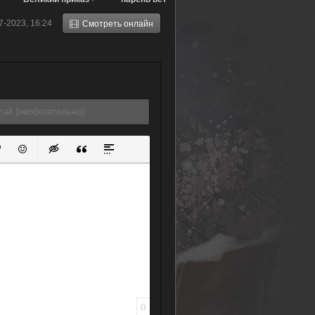
Лунный свет в
(2016)
7-2023, 16:24
Смотреть онлайн
потерянной
комнате (2017)
ок
й список
ь ссылку
тавить защищенную ссылку
Вставить смайлик
Вставка скрытого текста
Вставка цитаты
Вставка спойлера
0