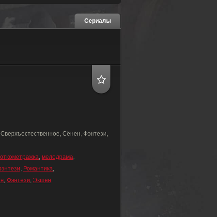
Сериалы
 Сверхъестественное, Сёнен, Фэнтези,
роткометражка
,
мелодрама
,
энтези
,
Романтика
,
ен
,
Фэнтези
,
Экшен