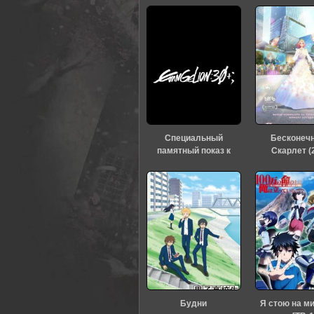
Специальный
Бесконеч
памятный показ к
Скарлет (
тридцатилетию
«Евангелиона» (2026)
Будни
Я стою на м