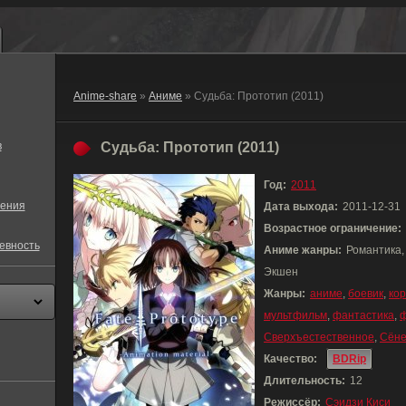
Anime-share
»
Аниме
» Судьба: Прототип (2011)
в
Судьба: Прототип (2011)
Год:
2011
ения
Дата выхода:
2011-12-31
Возрастное ограничение:
евность
Аниме жанры:
Романтика,
Экшен
Жанры:
аниме
,
боевик
,
ко
мультфильм
,
фантастика
,
ф
Сверхъестественное
,
Сён
Качество:
BDRip
Длительность:
12
Режиссёр:
Сэидзи Киси