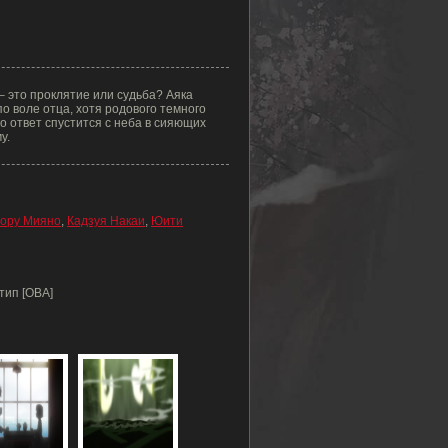
– это проклятие или судьба? Аяка
о воле отца, хотя родового темного
то ответ спустится с неба в сияющих
у.
ору Мияно
,
Кадзуя Накаи
,
Юити
тип [ОВА]