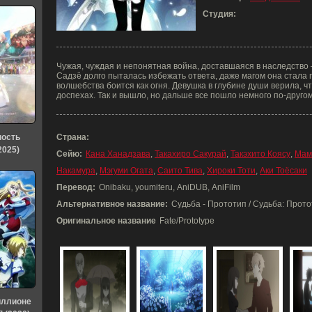
Студия:
Чужая, чуждая и непонятная война, доставшаяся в наследство 
Садзё долго пыталась избежать ответа, даже магом она стала п
волшебства боится как огня. Девушка в глубине души верила, ч
доспехах. Так и вышло, но дальше все пошло немного по-другом
ность
Страна:
2025)
Сейю:
Кана Ханадзава
,
Такахиро Сакурай
,
Такэхито Коясу
,
Мам
Накамура
,
Мэгуми Огата
,
Саито Тива
,
Хироки Тоти
,
Аки Тоёсаки
Перевод:
Onibaku, youmiteru, AniDUB, AniFilm
Альтернативное название:
Судьба - Прототип / Судьба: Прото
Оригинальное название
Fate/Prototype
иллионе