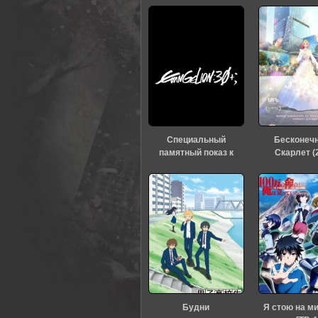
Специальный
Бесконеч
памятный показ к
Скарлет (
тридцатилетию
«Евангелиона» (2026)
Будни
Я стою на м