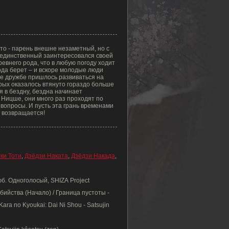
то - парень внешне незаметный, но с
 единственный заинтересовался своей
ревнего рода, что в любую погоду ходит
ода берет – и вскоре молодые люди
е дружбе пришлось развиваться на
рых оказалось втянуто гораздо больше
я в бездну, бездна начинает
в Ницше, они много раз проходят по
 вопросы. И пусть эта грань временами
о возвращается!
ки Тоти
,
Дзёдзи Наката
,
Дзёдзи Накада
,
юб. Одноголосый, SHIZA Project
ийства (Начало) / Граница пустоты -
ra no Kyoukai: Dai Ni Shou - Satsujin