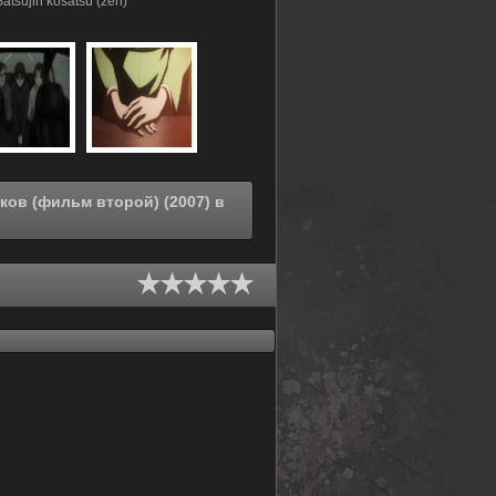
Satsujin kôsatsu (zen)