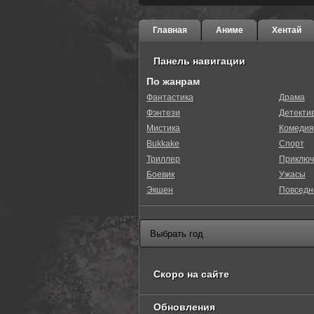
Главная
Аниме
Хентай
Панель навигации
По жанрам
Фантастика
Драма
Фэнтези
Детекти
Мистика
Комедия
Bukkake
Спорт
Триллер
Приключ
Боевик
Ужасы
Экшен
Повседн
Скоро на сайте
Обновления