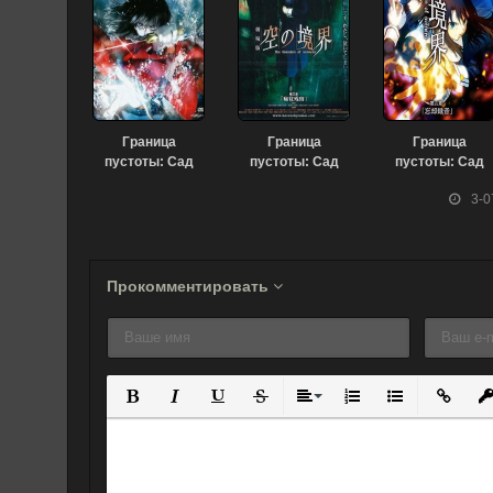
Граница
Граница
Граница
пустоты: Сад
пустоты: Сад
пустоты: Сад
грешников
грешников
грешников
3-0
(фильм первый)
(фильм третий)
(фильм шестой)
(2007)
(2008)
(2008)
Прокомментировать
Полужирный
Курсив
Подчеркнутый
Зачеркнутый
Выравнивание
Нумерованный спис
Маркированны
Вставит
Вс