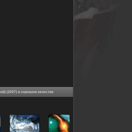
Аниме Граница пустоты: Сад грешников (фильм второй) (2007) в хорошем качестве