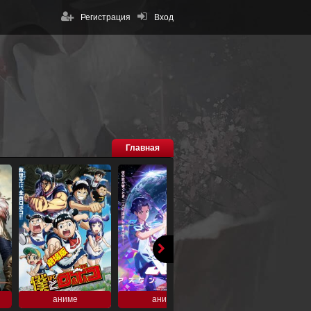
Регистрация
Вход
Главная
аниме
аниме
аниме