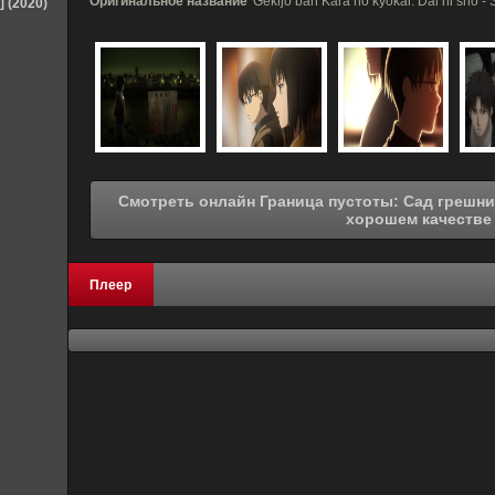
Оригинальное название
Gekijô ban Kara no kyôkai: Dai ni shô - 
] (2020)
Смотреть онлайн Граница пустоты: Сад грешников (фильм второй) (2007) в
хорошем качестве
Плеер