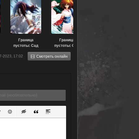
Граница
Граница
пустоты: Сад
пустоты: Сад
грешников
грешников —
7-2023, 17:02
Смотреть онлайн
(фильм
эпилог (2011)
четвертый)
(2008)
ок
й список
ь ссылку
тавить защищенную ссылку
Вставить смайлик
Вставка скрытого текста
Вставка цитаты
Вставка спойлера