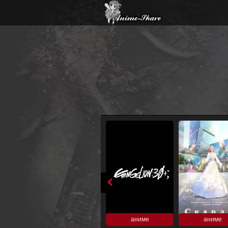
аниме
аниме