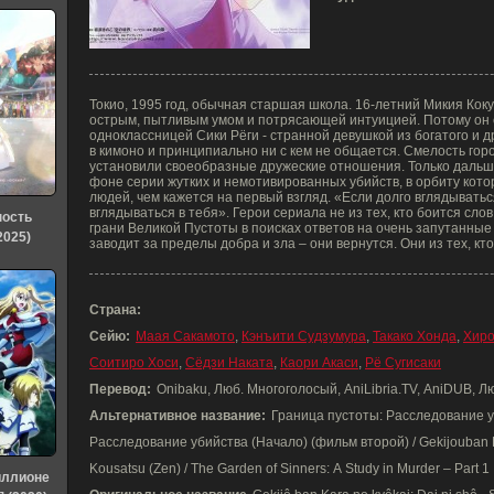
Токио, 1995 год, обычная старшая школа. 16-летний Микия Коку
острым, пытливым умом и потрясающей интуицией. Потому он
одноклассницей Сики Рёги - странной девушкой из богатого и д
в кимоно и принципиально ни с кем не общается. Смелость гор
установили своеобразные дружеские отношения. Только дальш
фоне серии жутких и немотивированных убийств, в орбиту кото
людей, чем кажется на первый взгляд. «Если долго вглядыватьс
вглядываться в тебя». Герои сериала не из тех, кто боится сло
ность
грани Великой Пустоты в поисках ответов на очень запутанные
2025)
заводит за пределы добра и зла – они вернутся. Они из тех, кт
Страна:
Сейю:
Маая Сакамото
,
Кэнъити Судзумура
,
Такако Хонда
,
Хиро
Соитиро Хоси
,
Сёдзи Наката
,
Каори Акаси
,
Рё Сугисаки
Перевод:
Onibaku, Люб. Многоголосый, AniLibria.TV, AniDUB, Л
Альтернативное название:
Граница пустоты: Расследование уб
Расследование убийства (Начало) (фильм второй) / Gekijouban Ka
Kousatsu (Zen) / The Garden of Sinners: A Study in Murder – Part 1
иллионе