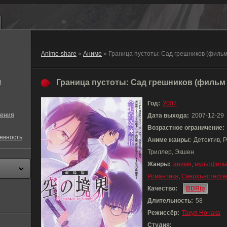
Anime-share
»
Аниме
» Граница пустоты: Сад грешников (фильм
в
Граница пустоты: Сад грешников (фильм 
Год:
2007
ения
Дата выхода:
2007-12-29
Возрастное ограничение:
евность
Аниме жанры:
Детектив, 
Триллер, Экшен
Жанры:
аниме
,
мультфиль
Романтика
,
Сверхъестеств
Качество:
BDRip
Длительность:
58
Режиссёр:
Такуя Нонака
Студия: