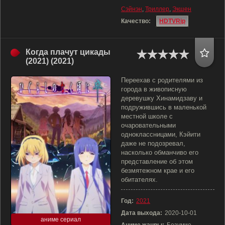
Сэйнэн
,
Триллер
,
Экшен
Качество:
HDTVRip
Когда плачут цикады
(2021) (2021)
Переехав с родителями из
города в живописную
деревушку Хинамидзаву и
подружившись в маленькой
местной школе с
очаровательными
одноклассницами, Кэйити
даже не подозревал,
насколько обманчиво его
представление об этом
безмятежном крае и его
обитателях.
Год:
2021
Дата выхода:
2020-10-01
аниме сериал