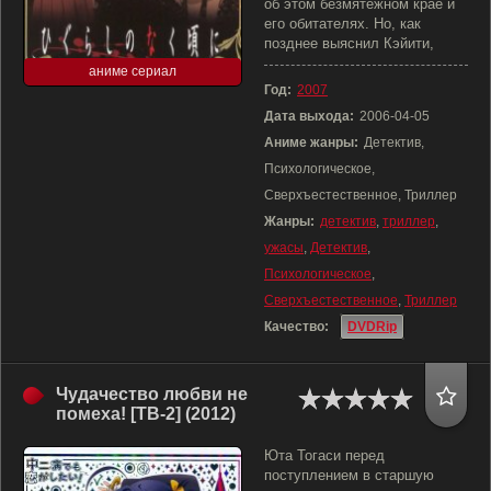
об этом безмятежном крае и
его обитателях. Но, как
позднее выяснил Кэйити,
аниме сериал
Год:
2007
Дата выхода:
2006-04-05
Аниме жанры:
Детектив,
Психологическое,
Сверхъестественное, Триллер
Жанры:
детектив
,
триллер
,
ужасы
,
Детектив
,
Психологическое
,
Сверхъестественное
,
Триллер
Качество:
DVDRip
Чудачество любви не
помеха! [ТВ-2] (2012)
Юта Тогаси перед
поступлением в старшую