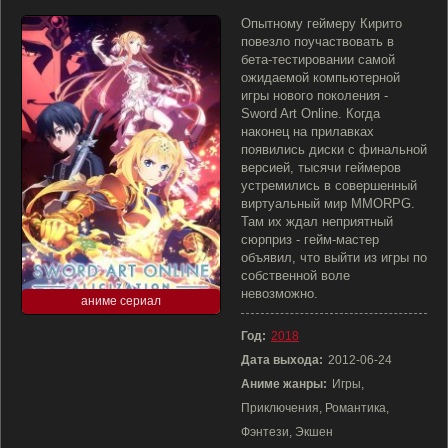
Опытному геймеру Кирито
повезло поучаствовать в
бета-тестировании самой
ожидаемой компьютерной
игры нового поколения -
Sword Art Online. Когда
наконец на прилавках
появились диски с финальной
версией, тысячи геймеров
устремились в совершенный
виртуальный мир MMORPG.
Там их ждал неприятный
сюрприз - гейм-мастер
объявил, что выйти из игры по
собственной воле
невозможно.
аниме сериал
Год:
2018
Дата выхода:
2012-06-24
Аниме жанры:
Игры,
Приключения, Романтика,
Фэнтези, Экшен