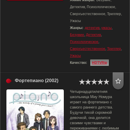
Аниме жанры:
Безумие,
Детектив, Психологическое,
Сверхъестественное, Триллер,
Ужасы
Жанры:
детектив
,
ужасы
,
Безумие
,
Детектив
,
Психологическое
,
Сверхъестественное
,
Триллер
,
Ужасы
Качество:
HDTVRip
Фортепиано (2002)
Четырнадцатилетняя
школьница Миу Номура
играет на фортепиано с
самого раннего детства.
Будучи тихой скромной
девочкой, она делится
своими чувствами и
переживаниями с любимым