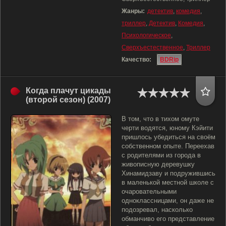
Жанры:
детектив
,
комедия
,
триллер
,
Детектив
,
Комедия
,
Психологическое
,
Сверхъестественное
,
Триллер
Качество:
BDRip
Когда плачут цикады
(второй сезон) (2007)
В том, что в тихом омуте
черти водятся, юному Кэйити
пришлось убедиться на своём
собственном опыте. Переехав
с родителями из города в
живописную деревушку
Хинамидзаву и подружившись
в маленькой местной школе с
очаровательными
одноклассницами, он даже не
подозревал, насколько
обманчиво его представление