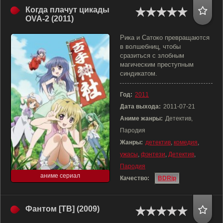
Когда плачут цикады
OVA-2 (2011)
Рика и Сатоко превращаются
в волшебниц, чтобы
сразиться с злобным
магическим преступным
синдикатом.
Год:
2011
Дата выхода:
2011-07-21
Аниме жанры:
Детектив,
Пародия
Жанры:
детектив
,
комедия
,
ужасы
,
фэнтези
,
Детектив
,
Пародия
аниме сериал
Качество:
BDRip
Фантом [ТВ] (2009)