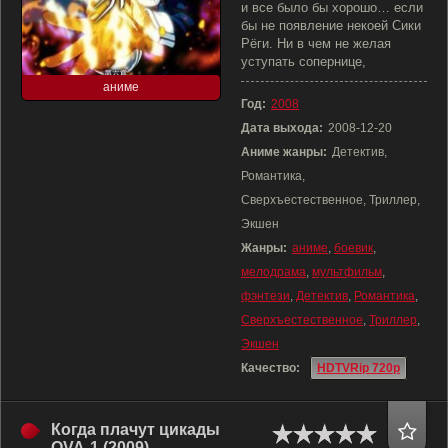
и все было бы хорошо… если
бы не появление некоей Сики
Рёги. Ни в чем не желая
уступать сопернице,
аниме
Год:
2008
Дата выхода:
2008-12-20
Аниме жанры:
Детектив,
Романтика,
Сверхъестественное, Триллер,
Экшен
Жанры:
аниме
,
боевик
,
мелодрама
,
мультфильм
,
фэнтези
,
Детектив
,
Романтика
,
Сверхъестественное
,
Триллер
,
Экшен
Качество:
HDTVRip 720p
Когда плачут цикады
OVA-1 (2009)