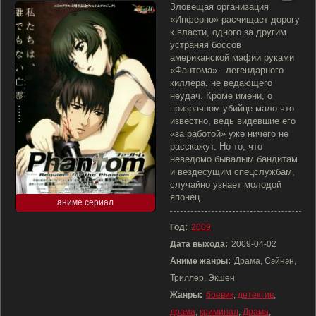
Зловещая организация
«Инферно» расчищает дорогу
к власти, одного за другим
устраняя боссов
американской мафии руками
«Фантома» - легендарного
киллера, не ведающего
неудач. Кроме имени, о
призрачном убийце мало что
известно, ведь видевшие его
«за работой» уже ничего не
расскажут. Но то, что
неведомо бывалым бандитам
и вездесущим спецслужбам,
случайно узнает молодой
японец
аниме сериал
Год:
2009
Дата выхода:
2009-04-02
Аниме жанры:
Драма, Сэйнэн,
Триллер, Экшен
Жанры:
боевик
,
детектив
,
драма
,
криминал
,
Драма
,