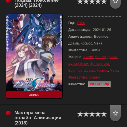
Гандам: Поколение
(2024) (2024)
Год:
2024
Дата выхода:
2024-01-26
Аниме жанры:
Военное,
Драма, Космос, Меха,
Фантастика, Экшен
Жанры:
аниме
,
боевик
,
драма
,
мультфильм
,
фантастика
,
Военное
,
Драма
,
Космос
,
Меха
,
Фантастика
,
Экшен
Качество:
WEB-DLRip
аниме
Мастера меча
онлайн: Алисизация
(2018)