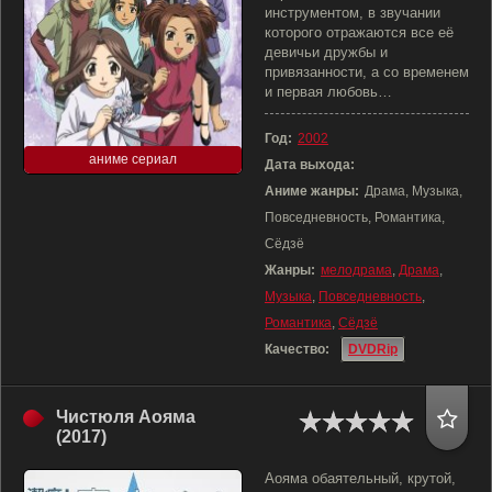
инструментом, в звучании
которого отражаются все её
девичьи дружбы и
привязанности, а со временем
и первая любовь…
Год:
2002
аниме сериал
Дата выхода:
Аниме жанры:
Драма, Музыка,
Повседневность, Романтика,
Сёдзё
Жанры:
мелодрама
,
Драма
,
Музыка
,
Повседневность
,
Романтика
,
Сёдзё
Качество:
DVDRip
Чистюля Аояма
(2017)
Аояма обаятельный, крутой,