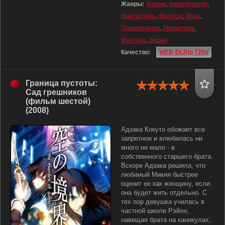
Жанры:
боевик
,
приключения
,
фантастика
,
фэнтези
,
Игры
,
Приключения
,
Романтика
,
Фэнтези
,
Экшен
Качество:
WEB-DLRip 720p
Граница пустоты:
Сад грешников
(фильм шестой)
(2008)
Адзака Кокуто обожает все
запретное и влюбилась ни
много ни мало - в
собственного старшего брата.
Вскоре Адзака решила, что
любимый Микия быстрее
оценит ее как женщину, если
она будет жить отдельно. С
тех пор девушка училась в
частной школе Рэйэн,
навещая брата на каникулах,