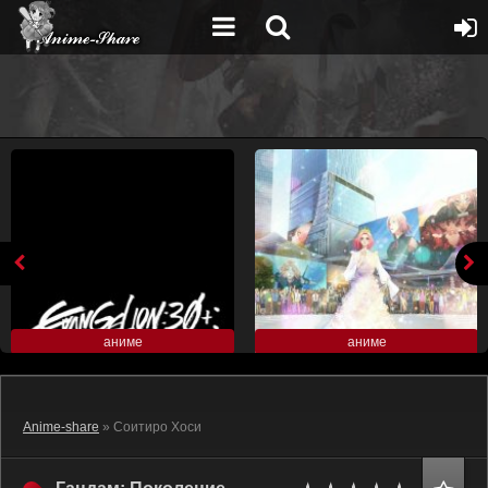
аниме
аниме
Anime-share
» Соитиро Хоси