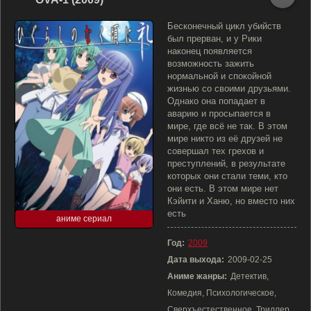
Бесконечный цикл убийств
был прерван, и у Рики
наконец появляется
возможность зажить
нормальной и спокойной
жизнью со своими друзьями.
Однако она попадает в
аварию и просыпается в
мире, где всё не так. В этом
мире никто из её друзей не
совершал тех грехов и
преступлений, в результате
которых они стали теми, кто
они есть. В этом мире нет
Кэйити и Ханю, но вместо них
есть
аниме сериал
Год:
2009
Дата выхода:
2009-02-25
Аниме жанры:
Детектив,
Комедия, Психологическое,
Сверхъестественное, Триллер