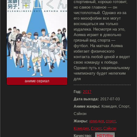
спортивный, хорошо готовит,
но самое главное — он
чистоплотный. Однако из-за
его мизофобии все могут
восхищаться им только
издалека. Несмотря на это,
Аояма играет в довольно
грязный вид спорта —
футбол. На матчах Аояма
избегает физического
контакта любой ценой и ведет
свою команду к победе.
Однако путь к национальному
чемпионату будет нелегким
для
аниме сериал
Год:
2017
Дата выхода:
2017-07-03
Аниме жанры:
Комедия, Спорт,
Сэйнэн
Жанры:
комедия
,
спорт
,
Комедия
,
Спорт
,
Сэйнэн
Качество:
HDTVRip