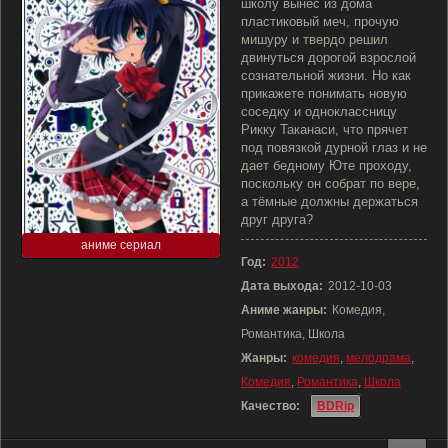
школу вынес из дома
пластиковый меч, прочую
мишуру и твердо решил
двинуться дорогой взрослой
сознательной жизни. Но как
прикажете понимать новую
соседку и одноклассницу
Рикку Таканаси, что прячет
под повязкой дурной глаз и не
дает бедному Юте проходу,
поскольку он собрат по вере,
а тёмные должны держаться
друг друга?
аниме сериал
Год:
2012
Дата выхода:
2012-10-03
Аниме жанры:
Комедия,
Романтика, Школа
Жанры:
комедия
,
мелодрама
,
Комедия
,
Романтика
,
Школа
Качество:
BDRip