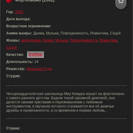
Фортепиано (2002)
Год:
2002
Дата выхода:
Возрастное ограничение:
Аниме жанры:
Драма, Музыка, Повседневность, Романтика, Сёдзё
Жанры:
мелодрама
,
Драма
,
Музыка
,
Повседневность
,
Романтика
,
Сёдзё
Качество:
DVDRip
Длительность:
24
Режиссёр:
Норихико Судо
Студия:
Четырнадцатилетняя школьница Миу Номура играет на фортепиано
с самого раннего детства. Будучи тихой скромной девочкой, она
делится своими чувствами и переживаниями с любимым
инструментом, в звучании которого отражаются все её девичьи
дружбы и привязанности, а со временем и первая любовь…
Страна: