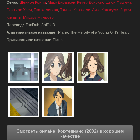
Сейю:
Шеннон Конли
,
Марк Дирайсон
,
Кетер Донохью
,
Дзюн Фукуяма
,
Соитиро Хоси
,
Ева Камински
,
Томоко Каваками
,
Аяко Кавасуми
,
Ацуси
Кисаити
,
Мицуру Миямото
Перевод:
FanDub, AniDUB
Альтернативное название:
Piano: The Melody of a Young Girl's Heart
Оригинальное название
Piano
Смотреть онлайн Фортепиано (2002) в хорошем
качестве