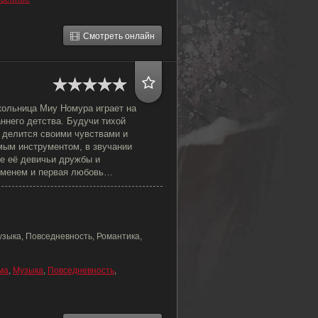
Смотреть онлайн
ольница Миу Номура играет на
ннего детства. Будучи тихой
 делится своими чувствами и
ым инструментом, в звучании
се её девичьи дружбы и
ременем и первая любовь…
узыка, Повседневность, Романтика,
ма
,
Музыка
,
Повседневность
,