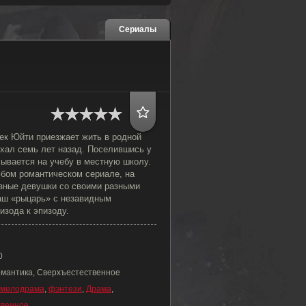
Сериалы
ек Юйти приезжает жить в родной
уехал семь лет назад. Поселившись у
сывается на учебу в местную школу.
юбом романтическом сериале, на
зные девушки со своими разными
аш «рыцарь» с незавидным
изода к эпизоду.
0
омантика, Сверхъестественное
мелодрама
,
фэнтези
,
Драма
,
твенное