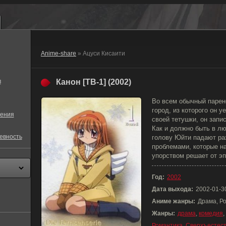
Anime-share
» Ацуси Кисаити
в
Канон [ТВ-1] (2002)
Во всем обычный парен
город, из которого он 
ения
своей тетушки, он запи
Как и должно быть в л
евность
голову Юйти падают ра
проблемами, которые н
упорством решает от эп
Год:
2002
Дата выхода:
2002-01-3
Аниме жанры:
Драма, Р
Жанры:
драма
,
комедия
,
Романтика
,
Сверхъестес