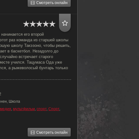
Смотреть онлайн
 начинается его второй
этот раз команда из старшей школы
аршую школу Такэзоно, чтобы решить,
рает в баскетбол. Незадолго до
случайно встречает старого
месте учился. Тацумаса Ода уже
лся, а рыжеволосый бунтарь только
2
ёнен, Школа
омедия
,
мультфильм
,
спорт
,
Спорт
,
Смотреть онлайн