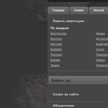
Главная
Аниме
Хентай
Панель навигации
По жанрам
Фантастика
Драма
Фэнтези
Детекти
0
1
2
3
4
5
Мистика
Комедия
Bukkake
Спорт
Триллер
Приключ
Боевик
Ужасы
Экшен
Повседн
Скоро на сайте
Обновления