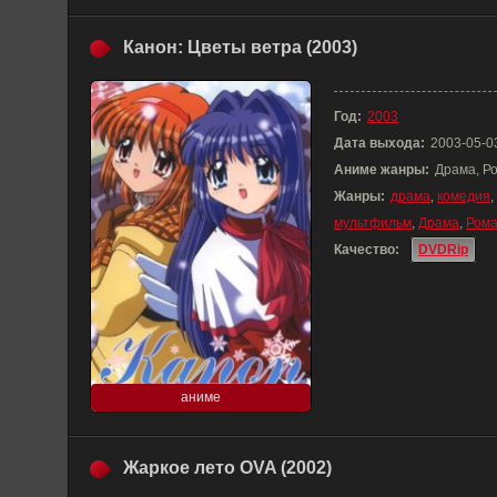
Канон: Цветы ветра (2003)
Год:
2003
Дата выхода:
2003-05-0
Аниме жанры:
Драма, Р
Жанры:
драма
,
комедия
,
мультфильм
,
Драма
,
Рома
Качество:
DVDRip
аниме
Жаркое лето OVA (2002)