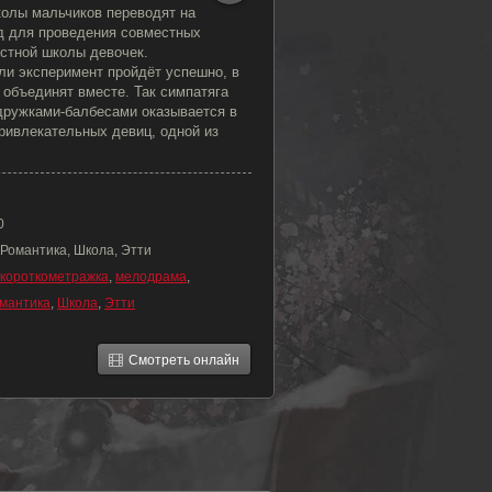
колы мальчиков переводят на
од для проведения совместных
естной школы девочек.
ли эксперимент пройдёт успешно, в
объединят вместе. Так симпатяга
дружками-балбесами оказывается в
ривлекательных девиц, одной из
0
 Романтика, Школа, Этти
короткометражка
,
мелодрама
,
мантика
,
Школа
,
Этти
Смотреть онлайн