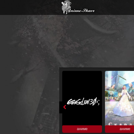
аниме
аниме