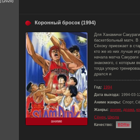
] (2020)
Коронный бросок (1994)
Для Ханамичи Сакураги
баскетбольный матч. В 
Сёхоку приезжает в ст
кто же из них лучше иг
начала матча Сакураги 
знакомого, с которым в
тогда упорно тренирова
дрался и
Год:
1994
Дата выхода:
1994-03-1
Аниме жанры:
Спорт, С
Жанры:
аниме
,
драма
,
к
Сёнен
,
Школа
аниме
Качество:
BDRip