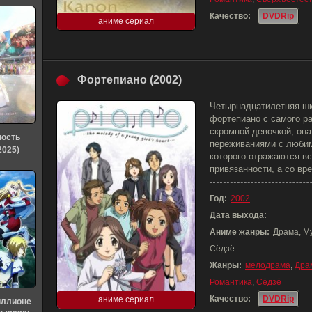
Качество:
DVDRip
аниме сериал
Фортепиано (2002)
Четырнадцатилетняя шк
фортепиано с самого ра
скромной девочкой, она
ность
переживаниями с любим
2025)
которого отражаются в
привязанности, а со в
Год:
2002
Дата выхода:
Аниме жанры:
Драма, М
Сёдзё
Жанры:
мелодрама
,
Дра
Романтика
,
Сёдзё
Качество:
DVDRip
аниме сериал
иллионе