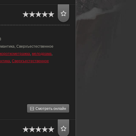
3
омантика, Сверхъестественное
короткометражка
,
мелодрама
,
нтика
,
Сверхъестественное
Смотреть онлайн