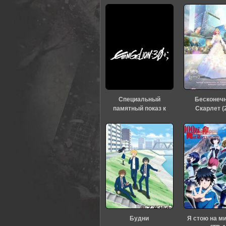
0
1
2
3
4
5
Специальный
Бесконеч
памятный показ к
Скарлет (
тридцатилетию
«Евангелиона» (2026)
Будни
Я стою на м