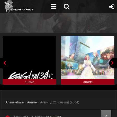
аниме
аниме
Anime-share
»
Аниме
» Айшилд 21 (спэшл) (2004)