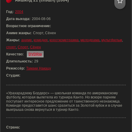
Айшилд 21 (спэшл) (2004)
Год:
2004
Дата выхода:
2004-08-06
Возрастное ограничение:
Аниме жанры:
Спорт, Сёнен
Жанры:
аниме
,
комедия
,
короткометражка
,
мелодрама
,
мультфильм
,
спорт
,
Спорт
,
Сёнен
Качество:
DVDRip
Длительность:
29
Режиссёр:
Тамаки Накацу
Студия:
«Урахарадзюку Бордерс» — школьная команда по американскому
футболу, которая вылетела из турнира Канто. Но вскоре парням
поступает интересное предложение от таинственного незнакомца.
Команде предоставится шанс сразиться за Золотой кубок и в случае
выигрыша снова вернуться в турнир Канто.
Страна: