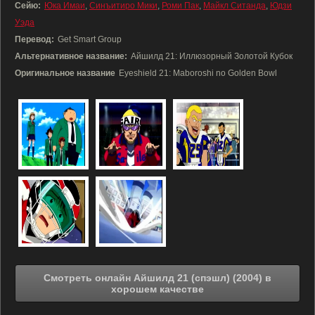
Сейю:
Юка Имаи
,
Синъитиро Мики
,
Роми Пак
,
Майкл Ситанда
,
Юдзи
Уэда
Перевод:
Get Smart Group
Альтернативное название:
Айшилд 21: Иллюзорный Золотой Кубок
Оригинальное название
Eyeshield 21: Maboroshi no Golden Bowl
Смотреть онлайн Айшилд 21 (спэшл) (2004) в
хорошем качестве