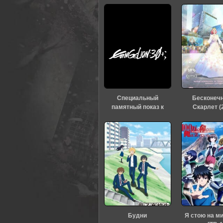
Специальный
Бесконеч
памятный показ к
Скарлет (
тридцатилетию
«Евангелиона» (2026)
Будни
Я стою на м