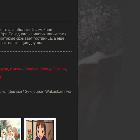
могать в небольшой семейной
Ури-Бо, одного из многих магических
 которые скрывает гостиница, а еще
быть настоящим другом.
акура
,
Сацуми Мацуда
,
Осаму Ситара
,
а
олы (фильм) / Gekijouban Wakaokami wa