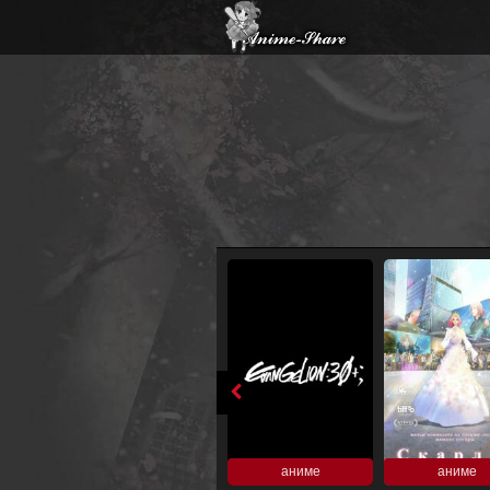
аниме
аниме