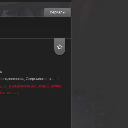
Сериалы
6
овседневность, Сверхъестественное
едия
,
мультфильм
,
фэнтези
,
Комедия
,
тественное