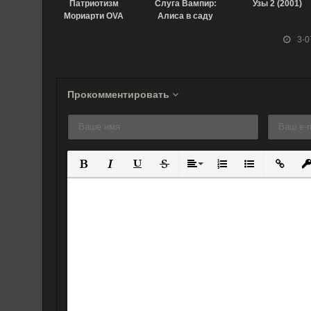
Патриотизм
Слуга Вампир:
Узы 2 (2001)
Мориарти OVA
Алиса в саду
(2022)
(2018)
3-0
Прокомментировать
Полужирный
Курсив
Подчеркнутый
Зачеркнутый
Выравнивание
Нумерованный спис
Маркированны
Вставит
Вс