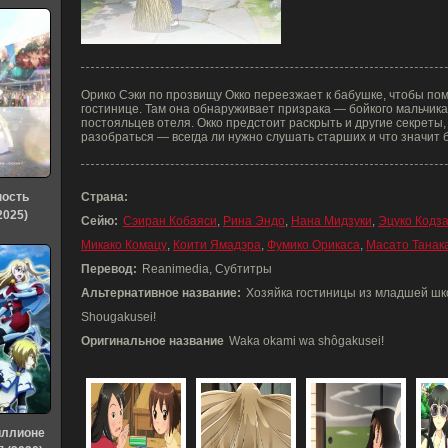
Орико Сэки по прозвищу Окко переезжает к бабушке, чтобы по
гостинице. Там она обнаруживает призрака — бойкого мальчика 
постояльцев отеля. Окко предстоит раскрыть и другие секреты,
разобраться — всегда ли нужно слушать старших и что значит 
ность
Страна:
2025)
Сейю:
Сэиран Кобаяси
,
Рина Эндо
,
Нана Мидзуки
,
Эцуко Кодз
Микако Комацу
,
Коити Ямадэра
,
Фумико Орикаса
,
Масато Танак
Перевод:
Reanimedia, Субтитры
Альтернативное название:
Хозяйка гостиницы из младшей шк
Shougakusei!
Оригинальное название
Waka okami wa shôgakusei!
иллионе