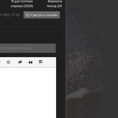
Я достаточно
Комнатный
хороша (2020)
поход (2020)
7-2023, 17:39
Смотреть онлайн
ок
й список
ь ссылку
тавить защищенную ссылку
Вставить смайлик
Вставка скрытого текста
Вставка цитаты
Вставка спойлера