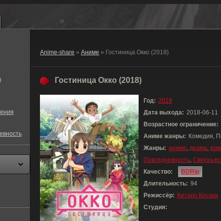
Anime-share
»
Аниме
» Гостиница Окко (2018)
в
Гостиница Окко (2018)
Год:
2018
ения
Дата выхода:
2018-06-11
Возрастное ограничение:
евность
Аниме жанры:
Комедия, П
Жанры:
аниме
,
драма
,
ком
Повседневность
,
Сверхъес
Качество:
BDRip
Длительность:
94
Режиссёр:
Китаро Косака
Студия: