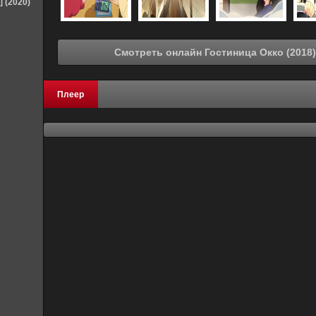
] (2020)
Плеер