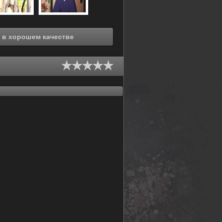
Смотреть онлайн Гостиница Окко (2018) в хорошем качестве