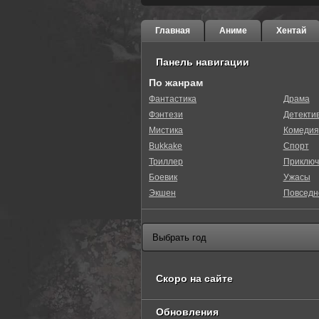
Главная
Аниме
Хентай
Панель навигации
По жанрам
Фантастика
Драма
Фэнтези
Детекти
Мистика
Комедия
Bukkake
Спорт
Триллер
Приключ
Боевик
Ужасы
Экшен
Повседн
Скоро на сайте
Обновления