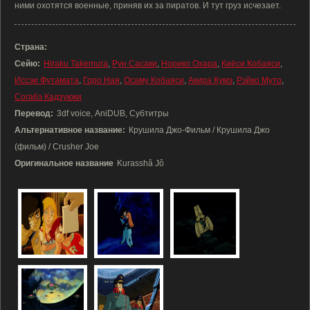
ними охотятся военные, приняв их за пиратов. И тут груз исчезает.
Страна:
Сейю:
Hiraku Takemura
,
Рун Сасаки
,
Норико Охара
,
Киёси Кобаяси
,
Иссэи Футамата
,
Горо Ная
,
Осаму Кобаяси
,
Акира Кумэ
,
Рэйко Муто
,
Согабэ Кадзуюки
Перевод:
3df voice, AniDUB, Субтитры
Альтернативное название:
Крушила Джо-Фильм / Крушила Джо
(фильм) / Crusher Joe
Оригинальное название
Kurasshâ Jô