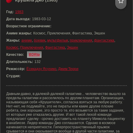
Крушила Джо (1983)
Год:
1983
Дата выхода:
1983-03-12
Возрастное ограничение:
Аниме жанры:
Космос, Приключения, Фантастика, Экшен
Жанры:
аниме
,
боевик
,
мультфильм
,
приключения
,
фантастика
,
Космос
,
Приключения
,
Фантастика
,
Экшен
Качество:
BDRip
Длительность:
132
Режиссёр:
Ёсикадзу Ясухико
,
Джим Терри
Студия:
Давным-давно, в далекой-далекой галактике... человечество вышло за
пределы галактики и расселилось по другим планетам. Организация,
называющая себя «Крушители», согласна взяться за любую работу.
Нет-нет, не подумайте, это не пираты или какие другие плохие
ребята, они хорошие, это просто те, кто возьмется за такие задания,
от которых уже отказались другие. И вот такой лихой команде
предлагают сделку - срочно доставить на планету Миккола пациентку
в анабиозе. Лидер команды Джо соглашается. Однако в космосе
начинаются неприятности. Гиперпространственный прыжок
срывается и они оказываются вообще в другой части галактики, за