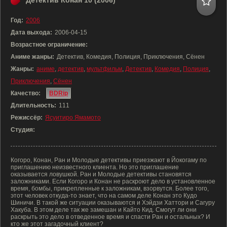
Детектив Конан 10 (2006)
Год:
2006
Дата выхода:
2006-04-15
Возрастное ограничение:
Аниме жанры:
Детектив, Комедия, Полиция, Приключения, Сёнен
Жанры:
аниме
,
детектив
,
мультфильм
,
Детектив
,
Комедия
,
Полиция
,
Приключения
,
Сёнен
Качество:
BDRip
Длительность:
111
Режиссёр:
Ясуитиро Ямамото
Студия:
Когоро, Конан, Ран и Молодые детективы приезжают в Йокогаму по
приглашению неизвестного клиента. Но это приглашение
оказывается ловушкой. Ран и Молодые детективы становятся
заложниками. Если Когоро и Конан не раскроют дело в установленное
время, бомбы, прикрепленные к заложникам, взорвутся. Более того,
этот человек откуда-то знает, что на самом деле Конан это Кудо
Шиничи. В такой же ситуации оказываются и Хэйдзи Хаттори и Сагуру
Хакуба. В этом деле так же замешан и Кайто Кид. Смогут ли они
раскрыть это дело в отведенное время и спасти Ран и остальных? И
кто же этот загадочный клиент?