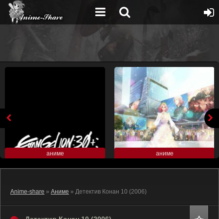
аниме
аниме
Anime-share
»
Аниме
» Детектив Конан 10 (2006)