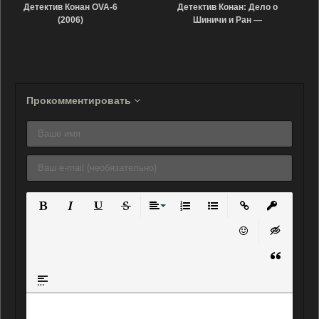
Детектив Конан OVA-6
Детектив Конан: Дело о
(2006)
Шиничи и Ран —
Воспоминания Танабаты
(2009)
Прокомментировать
Полужирный
Курсив
Подчеркнутый
Зачеркнутый
Выравнивание
Нумерованный список
Маркированный списо
Вставить ссылку
Вставить 
Вставить смайли
Вставка ск
Вставка ц
Вставка спойлера