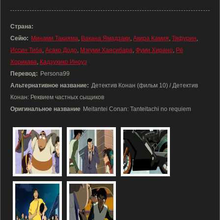
Страна:
Сейю:
Минами Такаяма
,
Вакана Ямадзаки
,
Акира Камия
,
Тяфурин
,
Иссин Тиба
,
Асако Додо
,
Мэгуми Хаясибара
,
Фуми Хирано
,
Рё
Хорикава
,
Кадзухико Иноуэ
Перевод:
Persona99
Альтернативное название:
Детектив Конан (фильм 10) / Детектив
Конан: Реквием частных сыщиков
Оригинальное название
Meitantei Conan: Tanteitachi no requiem