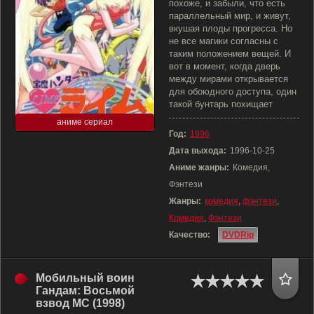
похоже, и забыли, что есть
параллельный мир, и живут,
вкушая плоды прогресса. Но
не все магики согласны с
таким положением вещей. И
вот в момент, когда дверь
между мирами открывается
для обоюдного доступа, один
такой бунтарь похищает
аниме сериал
Год:
1996
Дата выхода:
1996-10-25
Аниме жанры:
Комедия,
Фэнтези
Жанры:
комедия
,
фэнтези
,
Комедия
,
Фэнтези
Качество:
DVDRip
Мобильный воин
Гандам: Восьмой
взвод МС (1998)