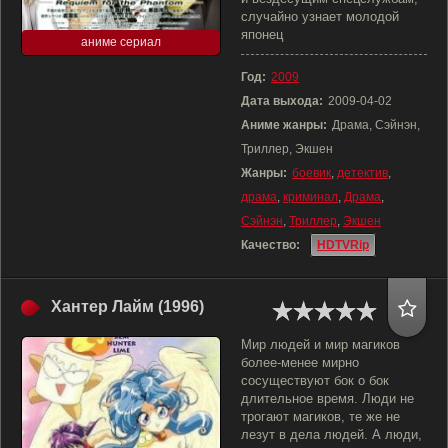
случайно узнает молодой
японец
аниме сериал
Год:
2009
Дата выхода:
2009-04-02
Аниме жанры:
Драма, Сэйнэн,
Триллер, Экшен
Жанры:
боевик
,
детектив
,
драма
,
криминал
,
Драма
,
Сэйнэн
,
Триллер
,
Экшен
Качество:
HDTVRip
Хантер Лайм (1996)
Мир людей и мир магиков
более-менее мирно
сосуществуют бок о бок
длительное время. Люди не
трогают магиков, те же не
лезут в дела людей. А люди,