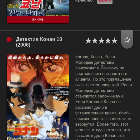
Качество:
BDRip
аниме
Детектив Конан 10
(2006)
Когоро, Конан, Ран и
Молодые детективы
приезжают в Йокогаму по
приглашению неизвестного
клиента. Но это приглашение
оказывается ловушкой. Ран и
Молодые детективы
становятся заложниками.
Если Когоро и Конан не
раскроют дело в
установленное время, бомбы,
прикрепленные к заложникам,
взорвутся. Более того, этот
человек откуда-то знает, что
на самом деле Конан это