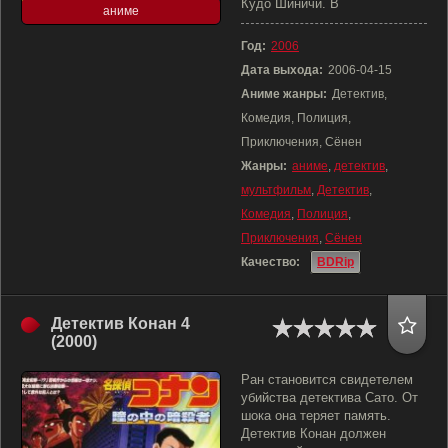
Кудо Шиничи. В
аниме
Год:
2006
Дата выхода:
2006-04-15
Аниме жанры:
Детектив,
Комедия, Полиция,
Приключения, Сёнен
Жанры:
аниме
,
детектив
,
мультфильм
,
Детектив
,
Комедия
,
Полиция
,
Приключения
,
Сёнен
Качество:
BDRip
Детектив Конан 4
(2000)
Ран становится свидетелем
убийства детектива Сато. От
шока она теряет память.
Детектив Конан должен