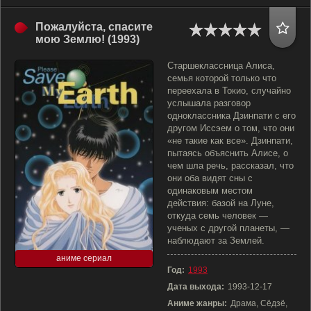
Пожалуйста, спасите
мою Землю! (1993)
Старшеклассница Алиса,
семья которой только что
переехала в Токио, случайно
услышала разговор
одноклассника Дзинпати с его
другом Иссэем о том, что они
«не такие как все». Дзинпати,
пытаясь объяснить Алисе, о
чем шла речь, рассказал, что
они оба видят сны с
одинаковым местом
действия: базой на Луне,
откуда семь человек —
ученых с другой планеты, —
наблюдают за Землей.
аниме сериал
Год:
1993
Дата выхода:
1993-12-17
Аниме жанры:
Драма, Сёдзё,