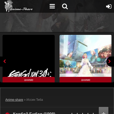
аниме
аниме
Anime-share
» Иссин Тиба