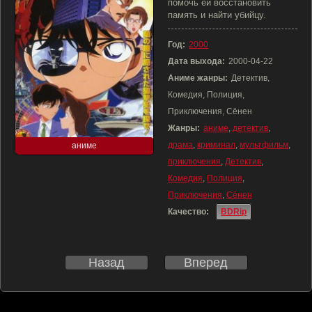
помочь ей восстановить
память и найти убийцу.
Год:
2000
Дата выхода:
2000-04-22
Аниме жанры:
Детектив,
Комедия, Полиция,
Приключения, Сёнен
Жанры:
аниме
,
детектив
,
драма
,
криминал
,
мультфильм
,
аниме
приключения
,
Детектив
,
Комедия
,
Полиция
,
Приключения
,
Сёнен
Качество:
BDRip
Назад
Вперед