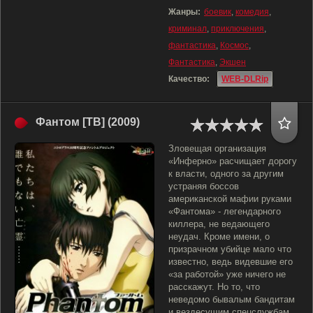
Жанры:
боевик
,
комедия
,
криминал
,
приключения
,
фантастика
,
Космос
,
Фантастика
,
Экшен
Качество:
WEB-DLRip
Фантом [ТВ] (2009)
Зловещая организация
«Инферно» расчищает дорогу
к власти, одного за другим
устраняя боссов
американской мафии руками
«Фантома» - легендарного
киллера, не ведающего
неудач. Кроме имени, о
призрачном убийце мало что
известно, ведь видевшие его
«за работой» уже ничего не
расскажут. Но то, что
неведомо бывалым бандитам
и вездесущим спецслужбам,