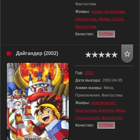
Фантастика
Жанры:
драма
,
мелодрама
,
фантастика
,
Драма
,
Сёдзё
,
Фантастика
Качество:
DVDRip
Дайгандер (2002)
Год:
2002
Дата выхода:
2002-04-05
Аниме жанры:
Меха,
Приключения, Фантастика
Жанры:
приключения
,
фантастика
,
фэнтези
,
Меха
,
Приключения
,
Фантастика
Качество:
DVDRip