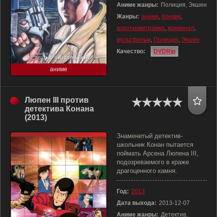
Аниме жанры:
Полиция, Экшен
Жанры:
аниме
,
боевик
,
короткометражка
,
криминал
,
мультфильм
,
Полиция
,
Экшен
Качество:
DVDRip
аниме
Люпен III против
детектива Конана
(2013)
Знаменитый детектив-
школьник Конан пытается
поймать Арсена Люпена III,
подозреваемого в краже
драгоценного камня.
Год:
2013
Дата выхода:
2013-12-07
Аниме жанры:
Детектив,