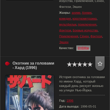
искусства, Приключения, Сёнен,
Фэнтези, Экшен
Жанры:
аниме
,
боевик
,
комедия
,
короткометражка
,
мультфильм
,
приключения
,
фэнтези
,
Боевые искусства
,
Приключения
,
Сёнен
,
Фэнтези
,
Экшен
Качество:
DVDRip
Охотник за головами
- Хард (1996)
История охотника за головами
по имени Хард, который
каждый день рискует жизнью
на улицах Нью-Йорка.
Год:
1996
Дата выхода:
1996-05-01