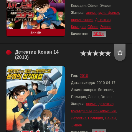
Комедия, Сёнен, Экшен
Жанры:
аниме
,
мультфильм
,
приключения
,
Детектив
,
Комедия
,
Сёнен
,
Экшен
аниме
Качество:
BDRip
Детектив Конан 14
(2010)
Год:
2010
Дата выхода:
2010-04-17
Аниме жанры:
Детектив,
Полиция, Сёнен, Экшен
Жанры:
аниме
,
детектив
,
мультфильм
,
приключения
,
Детектив
,
Полиция
,
Сёнен
,
Экшен