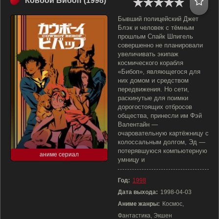
Ковбой Бибоп (1998)
Бывший полицейский Джет
Блэк и человек с тёмным
прошлым Спайк Шпигель
совершенно не планировали
увеличивать экипаж
космического корабля
«Бибоп», являющегося для
них домом и средством
передвижения. Но сети,
раскинутые для поимки
дорогостоящих отбросов
общества, принесли им Фэй
Валентайн —
очаровательную картёжницу с
колоссальным долгом, Эд —
потерявшуюся компьютерную
аниме сериал
умницу и
Год:
1998
Дата выхода:
1998-04-03
Аниме жанры:
Космос,
Фантастика, Экшен