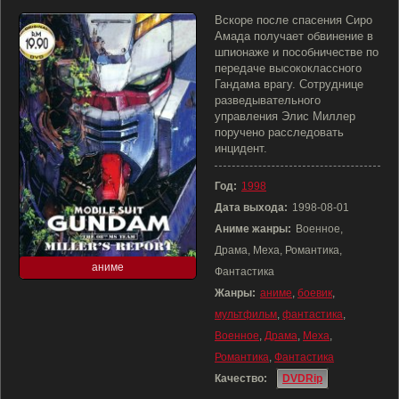
Вскоре после спасения Сиро
Амада получает обвинение в
шпионаже и пособничестве по
передаче высококлассного
Гандама врагу. Сотруднице
разведывательного
управления Элис Миллер
поручено расследовать
инцидент.
Год:
1998
Дата выхода:
1998-08-01
Аниме жанры:
Военное,
Драма, Меха, Романтика,
аниме
Фантастика
Жанры:
аниме
,
боевик
,
мультфильм
,
фантастика
,
Военное
,
Драма
,
Меха
,
Романтика
,
Фантастика
Качество:
DVDRip