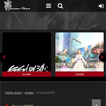
аниме
аниме
Anime-share
»
Аниме
» Осеам (2003)