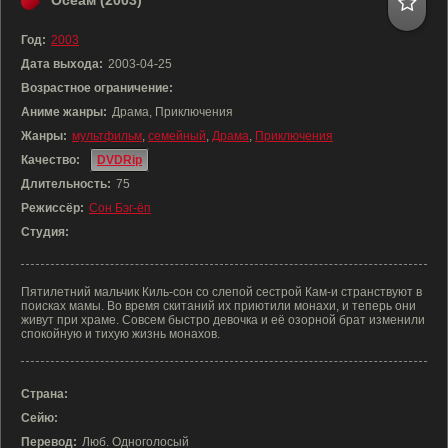
Осеам (2003)
Год:
2003
Дата выхода:
2003-04-25
Возрастное ограничение:
Аниме жанры:
Драма, Приключения
Жанры:
мультфильм
,
семейный
,
Драма
,
Приключения
Качество:
DVDRip
Длительность:
75
Режиссёр:
Сон Бэг-ёп
Студия:
Пятилетний мальчик Киль-сон со слепой сестрой Кам-и странствуют в
поисках мамы. Во время скитаний их приютили монахи, и теперь они
живут при храме. Совсем быстро девочка и её озорной брат изменили
спокойную и тихую жизнь монахов.
Страна:
Сейю:
Перевод:
Люб. Одноголосый