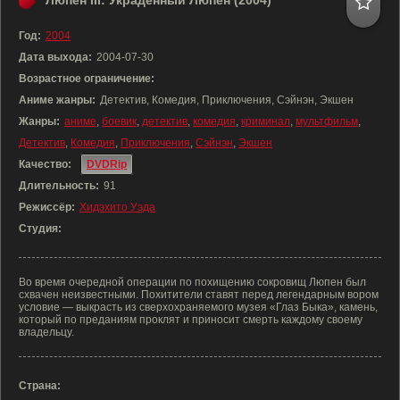
Люпен III: Украденный Люпен (2004)
Год:
2004
Дата выхода:
2004-07-30
Возрастное ограничение:
Аниме жанры:
Детектив, Комедия, Приключения, Сэйнэн, Экшен
Жанры:
аниме
,
боевик
,
детектив
,
комедия
,
криминал
,
мультфильм
,
Детектив
,
Комедия
,
Приключения
,
Сэйнэн
,
Экшен
Качество:
DVDRip
Длительность:
91
Режиссёр:
Хидэхито Уэда
Студия:
Во время очередной операции по похищению сокровищ Люпен был
схвачен неизвестными. Похитители ставят перед легендарным вором
условие — выкрасть из сверхохраняемого музея «Глаз Быка», камень,
который по преданиям проклят и приносит смерть каждому своему
владельцу.
Страна: