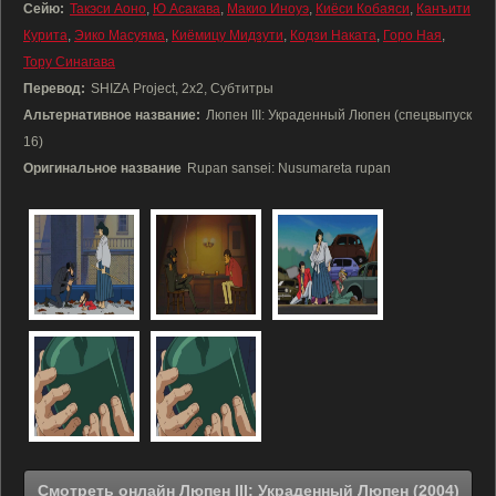
Сейю:
Такэси Аоно
,
Ю Асакава
,
Макио Иноуэ
,
Киёси Кобаяси
,
Канъити
Курита
,
Эико Масуяма
,
Киёмицу Мидзути
,
Кодзи Наката
,
Горо Ная
,
Тору Синагава
Перевод:
SHIZA Project, 2x2, Субтитры
Альтернативное название:
Люпен III: Украденный Люпен (спецвыпуск
16)
Оригинальное название
Rupan sansei: Nusumareta rupan
Смотреть онлайн Люпен III: Украденный Люпен (2004)