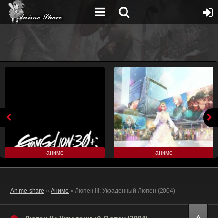
аниме
аниме
Anime-share
»
Аниме
» Люпен III: Украденный Люпен (2004)