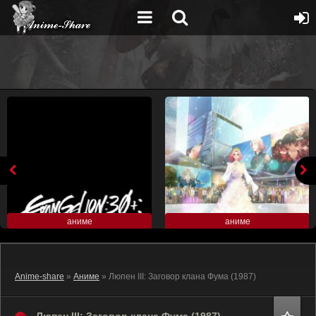
аниме
аниме
Anime-share
»
Аниме
» Люпен III: Заговор клана Фума (1987)