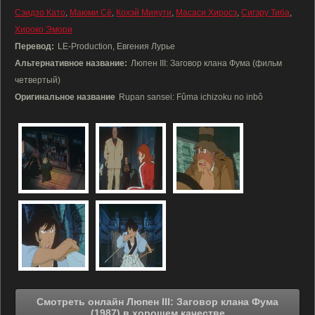
Сэидзо Като
,
Маюми Сё
,
Кохэй Мияути
,
Масаси Хиросэ
,
Сигэру Тиба
,
Хироко Эмори
Перевод:
LE-Production, Евгения Лурье
Альтернативное название:
Люпен III: Заговор клана Фума (фильм
четвертый)
Оригинальное название
Rupan sansei: Fûma ichizoku no inbô
Смотреть онлайн Люпен III: Заговор клана Фума
(1987) в хорошем качестве