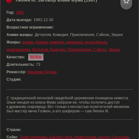
Люпен III: Заговор клана Фума (1987)
Год:
1987
Дата выхода:
1991-12-30
Возрастное ограничение:
Аниме жанры:
Детектив, Комедия, Приключения, Сэйнэн, Экшен
Жанры:
аниме
,
боевик
,
комедия
,
криминал
,
мультфильм
,
приключения
,
Детектив
,
Комедия
,
Приключения
,
Сэйнэн
,
Экшен
Качество:
BDRip
Длительность:
73
Режиссёр:
Масаюки Одзэки
Студия:
С традиционной японской свадебной церемонии похищена невеста.
Злые ниндзя из клана Фума забрали ее, чтобы получить доступ
к древнему сокровищу. Вот только к несчастью похитителей женихом
был мастер меча Гоэмон, а его шафером — сам Люпен III.
Страна:
Сейю:
Тосио Фурукава
,
Бандзё Гинга
,
Мами Кояма
,
Канэто Сиодзава
,