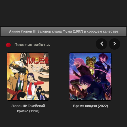
Аниме Люпен III: Заговор клана Фума (1987) в хорошем качестве
Похожие работы:
Люпен III: Токийский
Время ниндзя (2022)
кризис (1998)