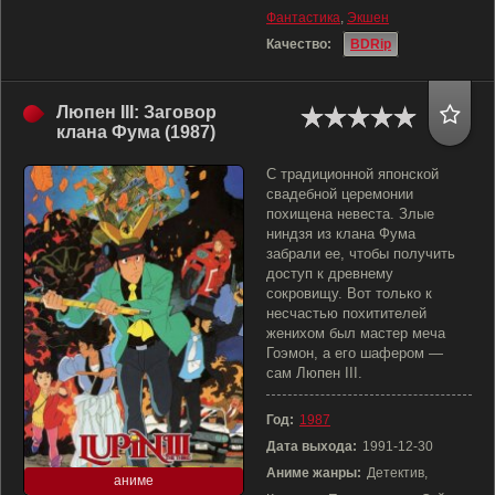
Фантастика
,
Экшен
Качество:
BDRip
Люпен III: Заговор
клана Фума (1987)
С традиционной японской
свадебной церемонии
похищена невеста. Злые
ниндзя из клана Фума
забрали ее, чтобы получить
доступ к древнему
сокровищу. Вот только к
несчастью похитителей
женихом был мастер меча
Гоэмон, а его шафером —
сам Люпен III.
Год:
1987
Дата выхода:
1991-12-30
Аниме жанры:
Детектив,
аниме