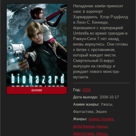
Нападение зомби приносит
хаос в аэропорт
Харвардвиль. Клэр Рэдфилд
и Леон С. Кеннеди,
боровшиеся с корпорацией
Umbrella во время трагедии в
Раккун-Сити 7 лет назад,
вновь вернулись. Они готовы
к битве с противником,
который жаждет мести.
Смертельный G-вирус
выпущен на свободу и
рождает нового монстра-
мутанта.
Год:
2008
аниме
Дата выхода:
2008-10-17
Аниме жанры:
Ужасы,
Фантастика, Экшен
Жанры:
аниме
,
боевик
,
мультфильм
,
ужасы
,
фантастика
,
Ужасы
,