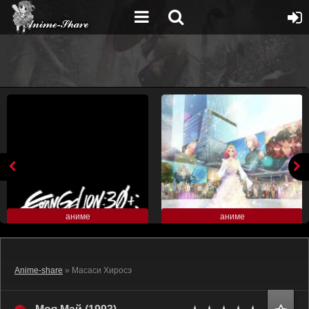
аниме
аниме
Anime-share
» Масаси Хиросэ