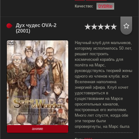
Качество:
DVDRip
Дух чудес OVA-2
(2001)
Научный клуб для мальчиков,
которому исполнилось 50 лет,
решает построить
космический корабль для
полёта на Марс,
руководствуясь теорией жены
одного из членов клуба: вся
Вселенная наполнена
энергией эфира. Клуб хочет
удостовериться в
существовании на Марсе
оросительных каналов,
построенных его жителями.
Много лет спустя, когда обе
эти теории были
опровергнуты, на Марс была
аниме