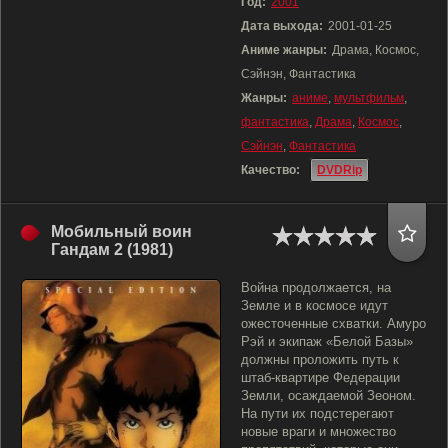
Год:
2001
Дата выхода:
2001-01-25
Аниме жанры:
Драма, Космос,
Сэйнэн, Фантастика
Жанры:
аниме
,
мультфильм
,
фантастика
,
Драма
,
Космос
,
Сэйнэн
,
Фантастика
Качество:
DVDRip
Мобильный воин
Гандам 2 (1981)
Война продолжается, на
Земле и в космосе идут
ожесточенные схватки. Амуро
Рэй и экипаж «Белой Базы»
должны проложить путь к
штаб-квартире Федерации
Земли, осаждаемой Зеоном.
На пути их подстерегают
новые враги и множество