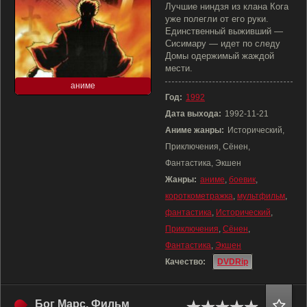
Лучшие ниндзя из клана Кога
уже полегли от его руки.
Единственный выживший —
Сисимару — идет по следу
Домы одержимый жаждой
мести.
аниме
Год:
1992
Дата выхода:
1992-11-21
Аниме жанры:
Исторический,
Приключения, Сёнен,
Фантастика, Экшен
Жанры:
аниме
,
боевик
,
короткометражка
,
мультфильм
,
фантастика
,
Исторический
,
Приключения
,
Сёнен
,
Фантастика
,
Экшен
Качество:
DVDRip
Бог Марс. Фильм