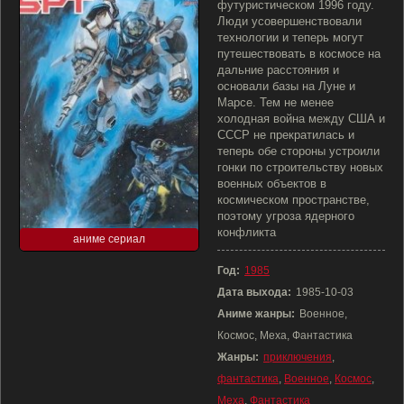
футуристическом 1996 году.
Люди усовершенствовали
технологии и теперь могут
путешествовать в космосе на
дальние расстояния и
основали базы на Луне и
Марсе. Тем не менее
холодная война между США и
СССР не прекратилась и
теперь обе стороны устроили
гонки по строительству новых
военных объектов в
космическом пространстве,
поэтому угроза ядерного
конфликта
аниме сериал
Год:
1985
Дата выхода:
1985-10-03
Аниме жанры:
Военное,
Космос, Меха, Фантастика
Жанры:
приключения
,
фантастика
,
Военное
,
Космос
,
Меха
,
Фантастика