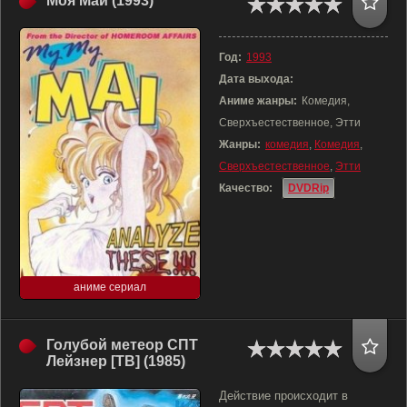
Моя Май (1993)
Год:
1993
Дата выхода:
Аниме жанры:
Комедия,
Сверхъестественное, Этти
Жанры:
комедия
,
Комедия
,
Сверхъестественное
,
Этти
Качество:
DVDRip
аниме сериал
Голубой метеор СПТ
Лейзнер [ТВ] (1985)
Действие происходит в