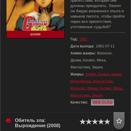
препятствий, которые они
должны преодолеть. Хватит
ли Амуро жизненного опыта и
навыков пилота, чтобы пройти
через все препятствия,
уготованные судьбой?
аниме
Год:
1981
Дата выхода:
1981-07-11
Аниме жанры:
Военное,
Драма, Космос, Меха,
Фантастика, Экшен
Жанры:
аниме
,
боевик
,
драма
,
мультфильм
,
фантастика
,
Военное
,
Драма
,
Космос
,
Меха
,
Фантастика
,
Экшен
Качество:
WEB-DLRip
Обитель зла:
Вырождение (2008)