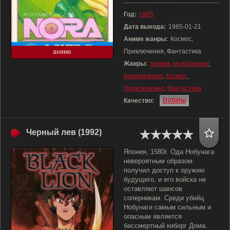
Год:
1985
Дата выхода:
1985-01-21
Аниме жанры:
Космос,
Приключения, Фантастика
аниме
Жанры:
боевик
,
мультфильм
,
приключения
,
Космос
,
Приключения
,
Фантастика
Качество:
DVDRip
Черный лев (1992)
Япония, 1580г. Ода Нобунага
невероятным образом
получил доступ к оружию
будущего, и его войска не
оставляют шансов
соперникам. Среди убийц
Нобунаги самым сильным и
опасным является
бессмертный киборг Дома.