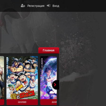
Регистрация
Вход
Главная
аниме
аниме
аниме