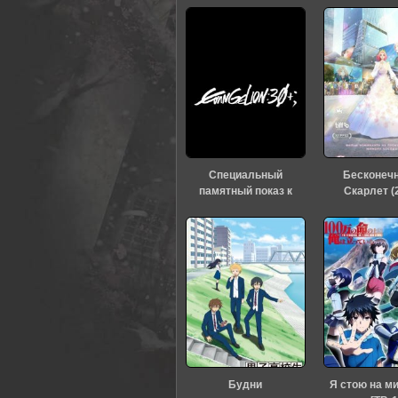
Специальный
Бесконеч
памятный показ к
Скарлет (
тридцатилетию
«Евангелиона» (2026)
Будни
Я стою на м