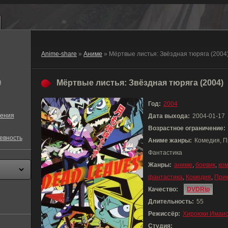
Anime-share
»
Аниме
» Мёртвые листья: Звёздная тюряга (2004
в
Мёртвые листья: Звёздная тюряга (2004)
Год:
2004
ения
Дата выхода:
2004-01-17
Возрастное ограничение:
евность
Аниме жанры:
Комедия, П
Фантастика
Жанры:
аниме
,
боевик
,
ко
фантастика
,
Комедия
,
При
Качество:
DVDRip
Длительность:
55
Режиссёр:
Хироюки Имаи
Студия: