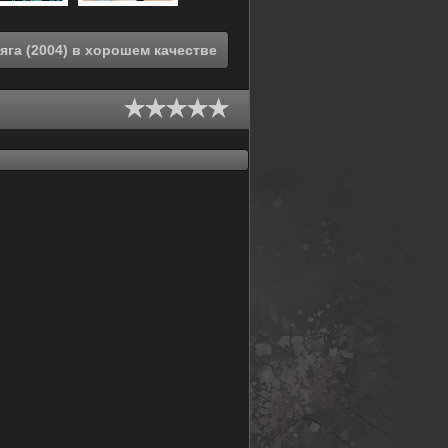
Смотреть онлайн Мёртвые листья: Звёздная тюряга (2004) в хорошем качестве