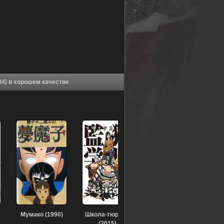
Аниме Мёртвые листья: Звёздная тюряга (2004) в хорошем качестве
Мумако (1990)
Школа-тюрьма
(2015)