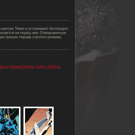
 центре Токио и устраивают беспредел
тановятся ни перед чем. Отмороженную
тую лунную тюрьму строгого режима,
вата
,
Киёюки Янада
,
Нобуо Тобита
,