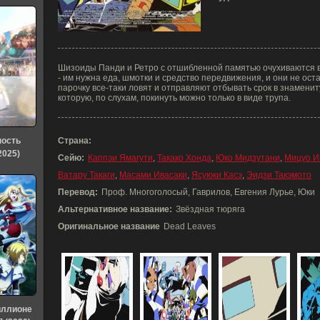
Шизоиды Панди и Ретро с отшибленной памятью очухиваются в
- им нужна еда, шмотки и средство передвижения, и они не ос
парочку все-таки ловят и отправляют отбывать срок в знамени
которую, по слухам, покинуть можно только в виде трупа.
ность
Страна:
2025)
Сейю:
Каппэи Ямагути
,
Такако Хонда
,
Юко Мидзутани
,
Мицуо И
Ватару Такаги
,
Масами Ивасаки
,
Ясуюки Касэ
,
Эидзи Такэмото
Перевод:
Проф. Многоголосый, Гаврилов, Евгения Лурье, Юки
Альтернативное название:
Звёздная тюряга
Оригинальное название
Dead Leaves
иллионе