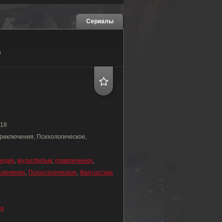
Сериалы
)
18
риключения, Психологическое,
медия
,
мультфильм
,
приключения
,
ключения
,
Психологическое
,
Фантастика
си