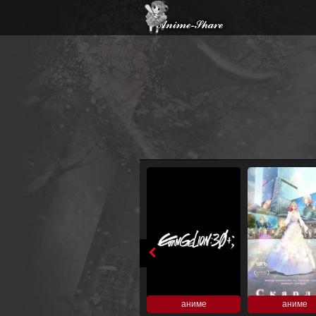
аниме
аниме