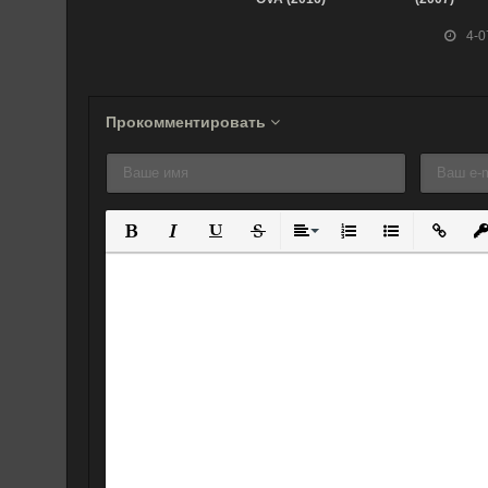
4-0
Прокомментировать
Полужирный
Курсив
Подчеркнутый
Зачеркнутый
Выравнивание
Нумерованный спис
Маркированны
Вставит
Вс