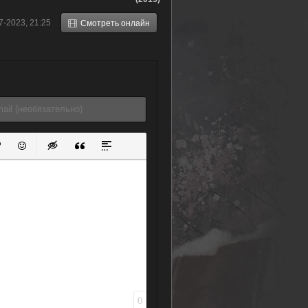
7-2023, 21:25
Смотреть онлайн
ок
й список
ь ссылку
тавить защищенную ссылку
Вставить смайлик
Вставка скрытого текста
Вставка цитаты
Вставка спойлера
0