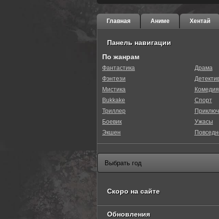
Главная
Аниме
Хентай
Панель навигации
По жанрам
Фантастика
Драма
Фэнтези
Детекти
Мистика
Комедия
Bukkake
Спорт
Триллер
Приключ
Боевик
Ужасы
Экшен
Повседн
Скоро на сайте
Обновления