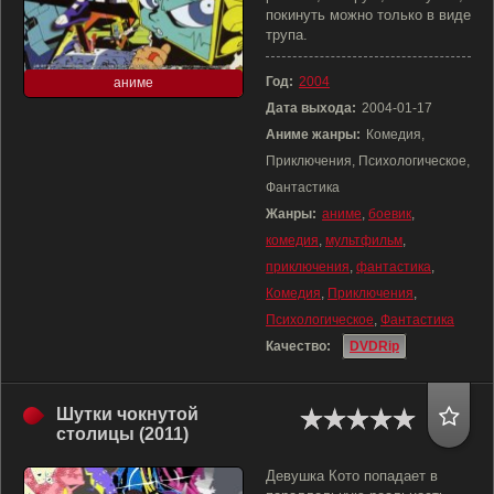
покинуть можно только в виде
трупа.
Год:
2004
аниме
Дата выхода:
2004-01-17
Аниме жанры:
Комедия,
Приключения, Психологическое,
Фантастика
Жанры:
аниме
,
боевик
,
комедия
,
мультфильм
,
приключения
,
фантастика
,
Комедия
,
Приключения
,
Психологическое
,
Фантастика
Качество:
DVDRip
Шутки чокнутой
столицы (2011)
Девушка Кото попадает в