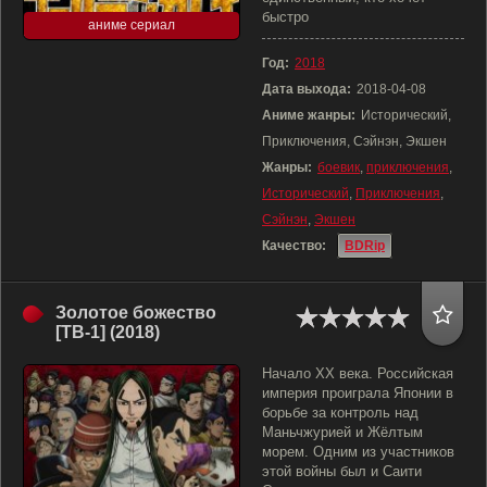
быстро
аниме сериал
Год:
2018
Дата выхода:
2018-04-08
Аниме жанры:
Исторический,
Приключения, Сэйнэн, Экшен
Жанры:
боевик
,
приключения
,
Исторический
,
Приключения
,
Сэйнэн
,
Экшен
Качество:
BDRip
Золотое божество
[ТВ-1] (2018)
Начало XX века. Российская
империя проиграла Японии в
борьбе за контроль над
Маньчжурией и Жёлтым
морем. Одним из участников
этой войны был и Саити