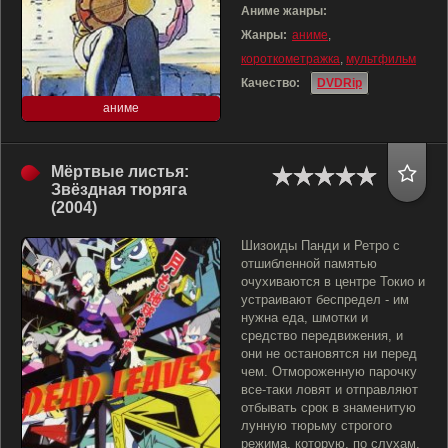
Аниме жанры:
Жанры:
аниме
,
короткометражка
,
мультфильм
Качество:
DVDRip
аниме
Мёртвые листья:
Звёздная тюряга
(2004)
Шизоиды Панди и Ретро с
отшибленной памятью
очухиваются в центре Токио и
устраивают беспредел - им
нужна еда, шмотки и
средство передвижения, и
они не остановятся ни перед
чем. Отмороженную парочку
все-таки ловят и отправляют
отбывать срок в знаменитую
лунную тюрьму строгого
режима, которую, по слухам,