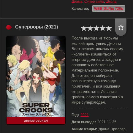
Драма
,
Супер сила
,
Школа
Качество:
WEB-DLRip 720p
Суперворы (2021)
После выхода из тюрьмы
мелкий преступник Джонни
Болт решает помочь своему
«коллеге» избавиться от
игорных долгов, а заодно и
поправить собственное
материальное положение.
Для этого он собирает
разношерстную команду
приятелей, и вся компания
отправляется в Испанию
грабить самого известного в
мире суперзлодея.
Год:
2021
аниме сериал
Дата выхода:
2021-11-25
Аниме жанры:
Драма, Триллер,