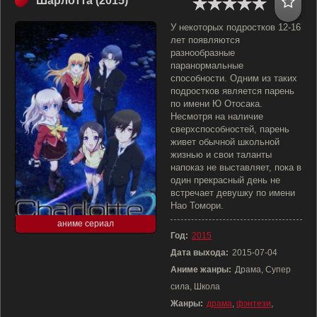
Шарлотта (2015)
У некоторых подростков 12-16
лет появляются
разнообразные
паранормальные
способности. Одним из таких
подростков является парень
по имени Ю Отосака.
Несмотря на наличие
сверхспособностей, парень
живет обычной школьной
жизнью и свои таланты
напоказ не выставляет, пока в
один прекрасный день не
встречает девушку по имени
Нао Томори.
аниме сериал
Год:
2015
Дата выхода:
2015-07-04
Аниме жанры:
Драма, Супер
сила, Школа
Жанры:
драма
,
фэнтези
,