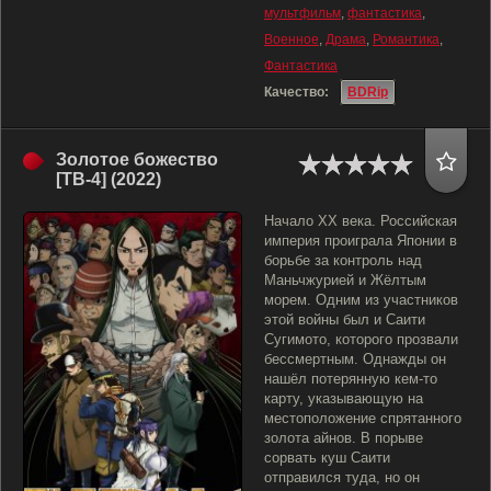
мультфильм
,
фантастика
,
Военное
,
Драма
,
Романтика
,
Фантастика
Качество:
BDRip
Золотое божество
[ТВ-4] (2022)
Начало XX века. Российская
империя проиграла Японии в
борьбе за контроль над
Маньчжурией и Жёлтым
морем. Одним из участников
этой войны был и Саити
Сугимото, которого прозвали
бессмертным. Однажды он
нашёл потерянную кем-то
карту, указывающую на
местоположение спрятанного
золота айнов. B порыве
сорвать куш Саити
отправился туда, но он