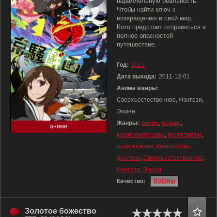
параллельную реальность.
Чтобы найти ключ к
возвращению в свой мир,
Кото предстоит отправиться в
полное опасностей
путешествие.
Год:
2011
Дата выхода:
2011-12-01
Аниме жанры:
Сверхъестественное, Фэнтези,
Экшен
Жанры:
аниме
,
боевик
,
аниме
короткометражка
,
мультфильм
,
приключения
,
фантастика
,
фэнтези
,
Сверхъестественное
,
Фэнтези
,
Экшен
Качество:
DVDRip
Золотое божество