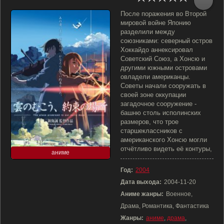
После поражения во Второй
мировой войне Японию
разделили между
союзниками: северный остров
Хоккайдо аннексировал
Советский Союз, а Хонсю и
другими южными островами
овладели американцы.
Советы начали сооружать в
своей зоне оккупации
загадочное сооружение -
башню столь исполинских
размеров, что трое
старшеклассников с
американского Хонсю могли
отчётливо видеть её контуры,
аниме
Год:
2004
Дата выхода:
2004-11-20
Аниме жанры:
Военное,
Драма, Романтика, Фантастика
Жанры:
аниме
,
драма
,