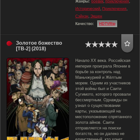
Жанры:
боевик
,
приключения
,
Исторический
,
Приключения
,
Сэйнэн
,
Экшен
Качество:
HDTVRip
Золотое божество
[ТВ-2] (2018)
Начало XX века. Российская
империя проиграла Японии в
борьбе за контроль над
Маньчжурией и Жёлтым
морем. Одним из участников
этой войны был и Саити
Сугимото, которого прозвали
бессмертным. Однажды он
узнал о существовании
карты, указывающей на
местоположение спрятанного
золота айнов. Саити
отправляется на поиски
богатств, но он далеко не
единственный, кто хочет