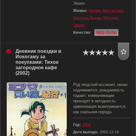
Экшен
Жанры:
боевик
,
фантастика
,
фэнтези
,
Драма
,
Триллер
,
Экшен
Качество:
WEB-DLRip
Дневник поездки в
Иокогаму за
покупками: Тихое
загородное кафе
(2002)
Род людской иссякает, океан
поднимается, рождаемость
падает, коммуникации
приходят в негодность,
цивилизация выветривается,
как скальная порода.
Год:
2002
Дата выхода:
2002-12-18