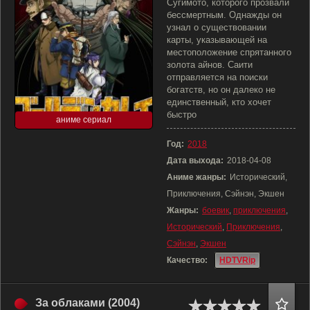
Сугимото, которого прозвали
бессмертным. Однажды он
узнал о существовании
карты, указывающей на
местоположение спрятанного
золота айнов. Саити
отправляется на поиски
богатств, но он далеко не
единственный, кто хочет
быстро
аниме сериал
Год:
2018
Дата выхода:
2018-04-08
Аниме жанры:
Исторический,
Приключения, Сэйнэн, Экшен
Жанры:
боевик
,
приключения
,
Исторический
,
Приключения
,
Сэйнэн
,
Экшен
Качество:
HDTVRip
За облаками (2004)