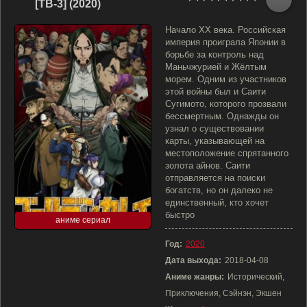
[ТВ-3] (2020)
Начало XX века. Российская
империя проиграла Японии в
борьбе за контроль над
Маньчжурией и Жёлтым
морем. Одним из участников
этой войны был и Саити
Сугимото, которого прозвали
бессмертным. Однажды он
узнал о существовании
карты, указывающей на
местоположение спрятанного
золота айнов. Саити
отправляется на поиски
богатств, но он далеко не
единственный, кто хочет
быстро
аниме сериал
Год:
2020
Дата выхода:
2018-04-08
Аниме жанры:
Исторический,
Приключения, Сэйнэн, Экшен