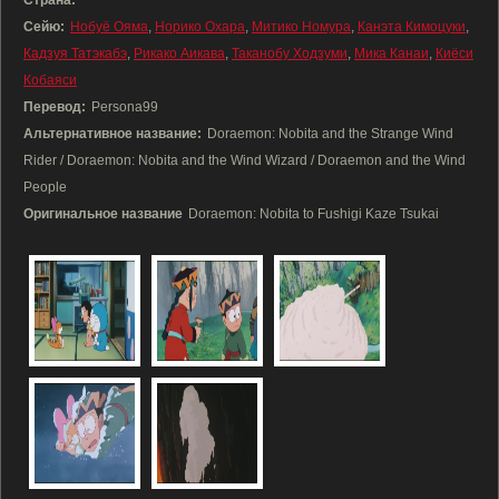
Страна:
Сейю:
Нобуё Ояма
,
Норико Охара
,
Митико Номура
,
Канэта Кимоцуки
,
Кадзуя Татэкабэ
,
Рикако Аикава
,
Таканобу Ходзуми
,
Мика Канаи
,
Киёси
Кобаяси
Перевод:
Persona99
Альтернативное название:
Doraemon: Nobita and the Strange Wind
Rider / Doraemon: Nobita and the Wind Wizard / Doraemon and the Wind
People
Оригинальное название
Doraemon: Nobita to Fushigi Kaze Tsukai