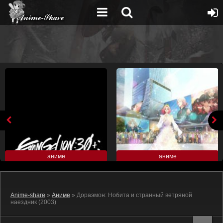
аниме
аниме
Anime-share
»
Аниме
» Дораэмон: Нобита и странный ветряной
наездник (2003)