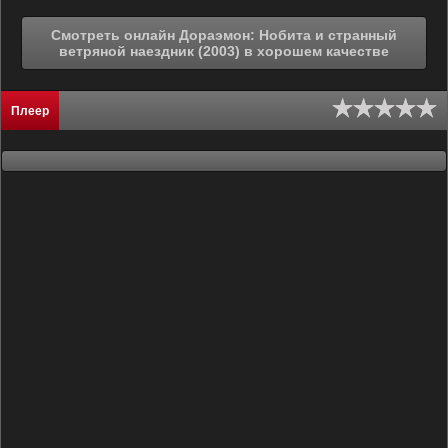
Смотреть онлайн Дораэмон: Нобита и странный
ветряной наездник (2003) в хорошем качестве
Плеер