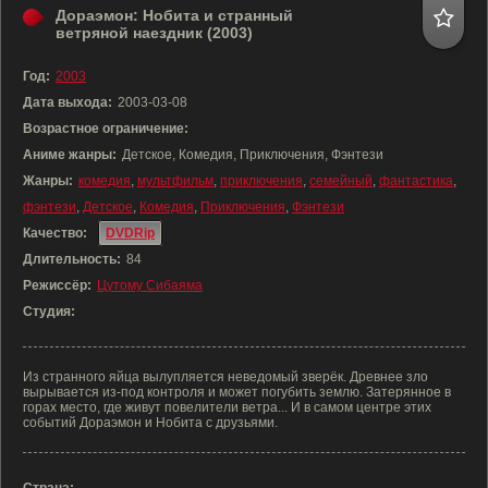
Дораэмон: Нобита и странный
ветряной наездник (2003)
Год:
2003
Дата выхода:
2003-03-08
Возрастное ограничение:
Аниме жанры:
Детское, Комедия, Приключения, Фэнтези
Жанры:
комедия
,
мультфильм
,
приключения
,
семейный
,
фантастика
,
фэнтези
,
Детское
,
Комедия
,
Приключения
,
Фэнтези
Качество:
DVDRip
Длительность:
84
Режиссёр:
Цутому Сибаяма
Студия:
Из странного яйца вылупляется неведомый зверёк. Древнее зло
вырывается из-под контроля и может погубить землю. Затерянное в
горах место, где живут повелители ветра... И в самом центре этих
событий Дораэмон и Нобита с друзьями.