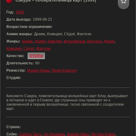
Сакура – собирательница карт (1999)
Год:
1999
Дата выхода:
1999-08-21
Возрастное ограничение:
Аниме жанры:
Драма, Комедия, Сёдзё, Фэнтези
Жанры:
аниме
,
драма
,
комедия
,
мультфильм
,
фэнтези
,
Драма
,
Комедия
,
Сёдзё
,
Фэнтези
Качество:
DVDRip
Длительность:
80
Режиссёр:
Морио Асака
,
Терри Классен
Студия:
Киномото Сакура, повелительница волшебных карт Клоу, выигрывает
в лотерею и едет в Гонконг, где странные сны приводят ее к
заключенной в тюрьму волшебнице, тесно связанной с создателем
карт.
Страна:
Сейю:
Сакура Тангэ
,
Ая Хисакава
,
Дзюнко Ивао
,
Мотоко Кумаи
,