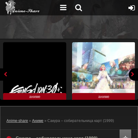
аниме
аниме
Anime-share
»
Аниме
» Сакура – собирательница карт (1999)