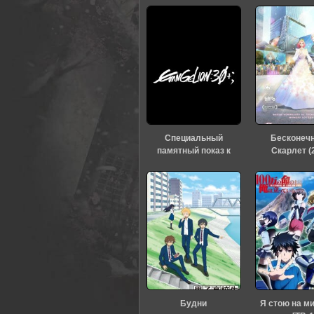
Специальный
Бесконеч
памятный показ к
Скарлет (
тридцатилетию
«Евангелиона» (2026)
Будни
Я стою на м