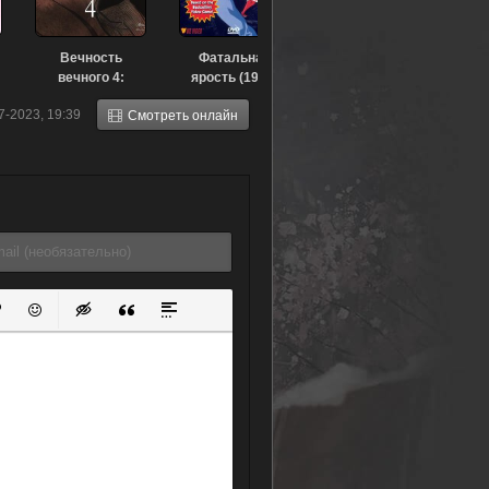
Вечность
Фатальная
вечного 4:
ярость (1994)
Ревущая тревога
7-2023, 19:39
Смотреть онлайн
(2011)
ок
й список
ь ссылку
тавить защищенную ссылку
Вставить смайлик
Вставка скрытого текста
Вставка цитаты
Вставка спойлера