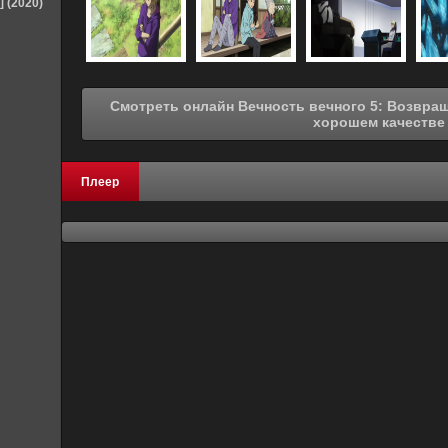
] (2020)
Смотреть онлайн Вечность вечного 5: Возвращение непобедимого (2011) в
хорошем качестве
Плеер