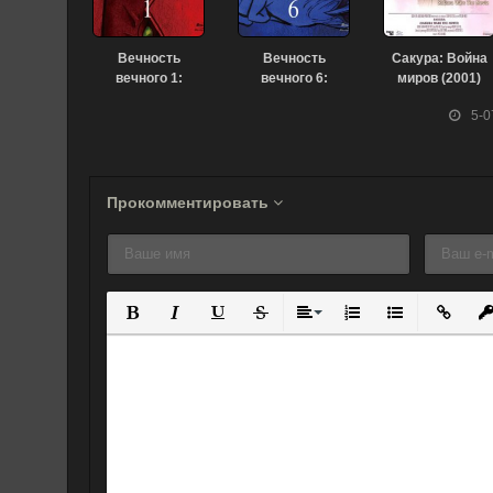
Вечность
Вечность
Сакура: Война
вечного 1:
вечного 6:
миров (2001)
Мимолётные
Вечный Куон
5-0
лепестки (2011)
(2011)
Прокомментировать
Полужирный
Курсив
Подчеркнутый
Зачеркнутый
Выравнивание
Нумерованный спис
Маркированны
Вставит
Вс