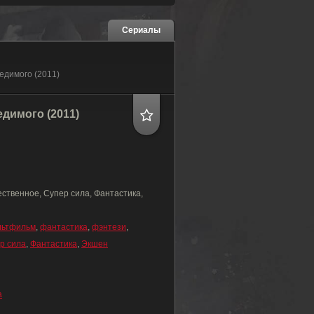
Сериалы
бедимого (2011)
димого (2011)
ственное, Супер сила, Фантастика,
льтфильм
,
фантастика
,
фэнтези
,
р сила
,
Фантастика
,
Экшен
а