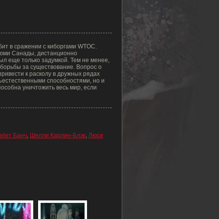
бит в сражении с киборгами WTOC.
аюми Санады, дистанционно
ыл еще только задумкой. Тем не менее,
 борьбы за существование. Вопрос о
привести к расколу в дружных рядах
хъестественными способностями, но и
пособна уничтожить весь мир, если
абет Банч
,
Шелли Карлин-Блэк
,
Люси