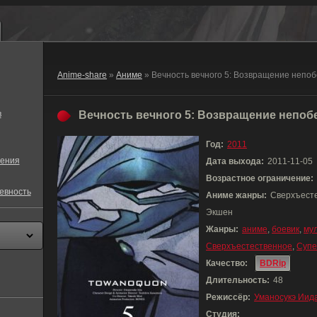
Anime-share
»
Аниме
» Вечность вечного 5: Возвращение непо
в
Вечность вечного 5: Возвращение непобе
Год:
2011
ения
Дата выхода:
2011-11-05
Возрастное ограничение:
евность
Аниме жанры:
Сверхъесте
Экшен
Жанры:
аниме
,
боевик
,
му
Сверхъестественное
,
Супе
Качество:
BDRip
Длительность:
48
Режиссёр:
Уманосукэ Иид
Студия: