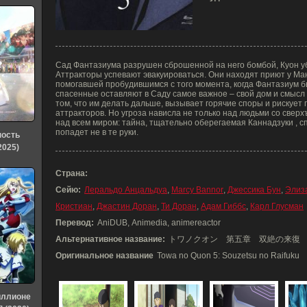
Сад Фантазиума разрушен сброшенной на него бомбой, Куон у
Аттракторы успевают эвакуироваться. Они находят приют у М
помогавшей пробудившимся с того момента, когда Фантазиум б
спасенные оставляют в Саду самое важное – свой дом и смысл
том, что им делать дальше, вызывает горячие споры и рискует 
аттракторов. Но угроза нависла не только над людьми со свер
над всем миром: тайна, тщательно оберегаемая Каннадзуки , с
попадет не в те руки.
ность
2025)
Страна:
Сейю:
Леральдо Анцальдуа
,
Marcy Bannor
,
Джессика Бун
,
Элиз
Кристиан
,
Джастин Доран
,
Ти Доран
,
Адам Гиббс
,
Карл Глусман
Перевод:
AniDUB, Animedia, animereactor
Альтернативное название:
トワノクオン 第五章 双絶の来復
Оригинальное название
Towa no Quon 5: Souzetsu no Raifuku
иллионе