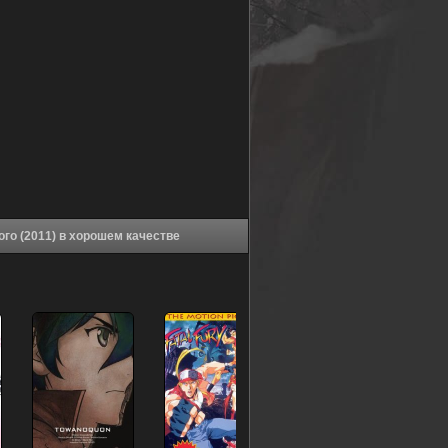
Аниме Вечность вечного 5: Возвращение непобедимого (2011) в хорошем качестве