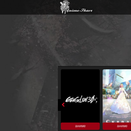
аниме
аниме