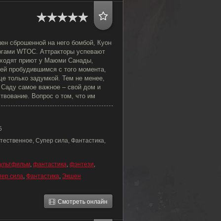
ен сброшенной на него бомбой, Куон
оргами WTOC. Аттракторы успевают
аходят приют у Маюми Санады,
ей пробудившимся с того момента,
е только задумкой. Тем не менее,
 Саду самое важное – свой дом и
вование. Вопрос о том, что им
5
тественное, Супер сила, Фантастика,
ультфильм
,
фантастика
,
фэнтези
,
пер сила
,
Фантастика
,
Экшен
Смотреть онлайн