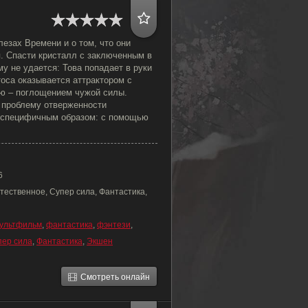
лезах Времени и о том, что они
я. Спасти кристалл с заключенным в
у не удается: Това попадает в руки
тоса оказывается аттрактором с
ю – поглощением чужой силы.
 проблему отверженности
 специфичным образом: с помощью
6
тественное, Супер сила, Фантастика,
ультфильм
,
фантастика
,
фэнтези
,
пер сила
,
Фантастика
,
Экшен
Смотреть онлайн