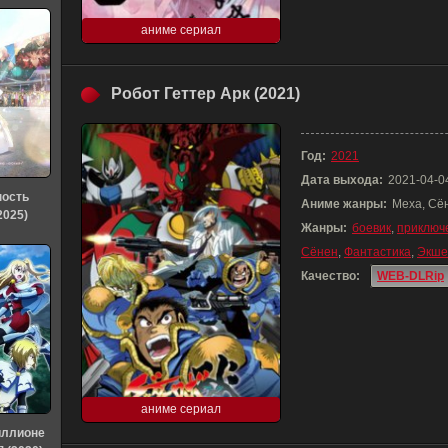
аниме сериал
Робот Геттер Арк (2021)
Год:
2021
Дата выхода:
2021-04-0
ность
Аниме жанры:
Меха, Сё
2025)
Жанры:
боевик
,
приключ
Сёнен
,
Фантастика
,
Экше
Качество:
WEB-DLRip
аниме сериал
иллионе