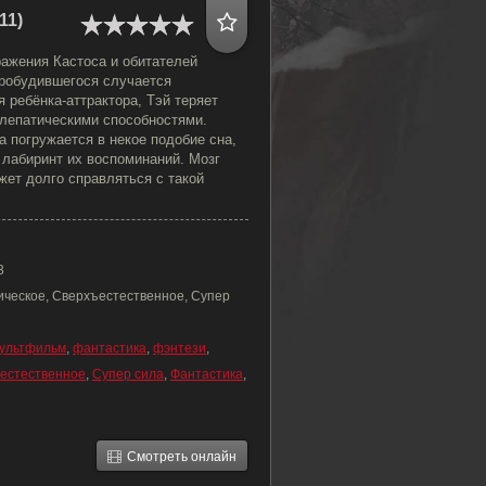
11)
ражения Кастоса и обитателей
пробудившегося случается
 ребёнка-аттрактора, Тэй теряет
елепатическими способностями.
 погружается в некое подобие сна,
лабиринт их воспоминаний. Мозг
жет долго справляться с такой
3
ическое, Сверхъестественное, Супер
ультфильм
,
фантастика
,
фэнтези
,
естественное
,
Супер сила
,
Фантастика
,
Смотреть онлайн