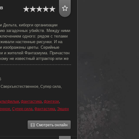
 в
и Дельта, киборги организации
ию загадочных убийств. Между ними
сключением одного: рядом с телами
уживали настенные рисунки. И на
ли изображены цветы. Серийные
ли и жителей Фантазиума. Причастен
кому не известный аттрактор или же
6
 Сверхъестественное, Супер сила,
ультфильм
,
фантастика
,
фэнтези
,
енное
,
Супер сила
,
Фантастика
,
Экшен
Смотреть онлайн