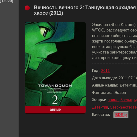
] (2020)
Вечность вечного 2: Танцующая орхидея
хаосе (2011)
Эпсилон (Shun Kazami) 
WTOC, расследуют сер
нет ничего общего за и
жертв постоянно обнар
всех этих рисунках бы
убийства заинтересова
ли к происходящему ни
Год:
2011
Дата выхода:
2011-07-1
Аниме жанры:
Детектив,
Фантастика, Экшен
Жанры:
аниме
,
боевик
,
м
Детектив
,
Сверхъестеств
аниме
Качество:
BDRip