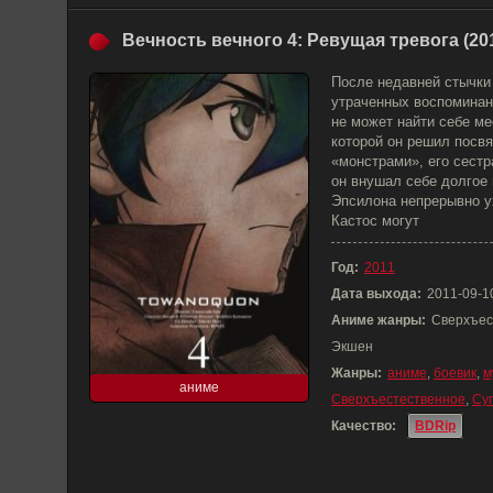
Вечность вечного 4: Ревущая тревога (20
После недавней стычки
утраченных воспоминан
не может найти себе ме
которой он решил посвя
«монстрами», его сестр
он внушал себе долгое
Эпсилона непрерывно у
Кастос могут
Год:
2011
Дата выхода:
2011-09-1
Аниме жанры:
Сверхъес
Экшен
Жанры:
аниме
,
боевик
,
м
аниме
Сверхъестественное
,
Су
Качество:
BDRip