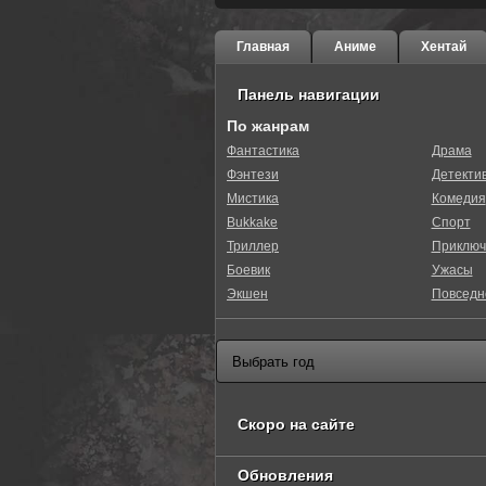
Главная
Аниме
Хентай
Панель навигации
По жанрам
Фантастика
Драма
Фэнтези
Детекти
0
1
2
3
4
5
Мистика
Комедия
Bukkake
Спорт
Триллер
Приключ
Боевик
Ужасы
Экшен
Повседн
Скоро на сайте
Обновления