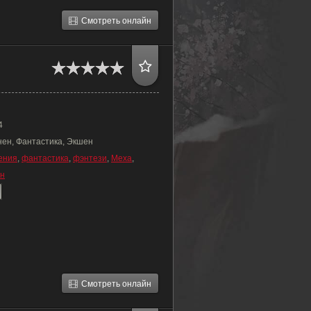
Смотреть онлайн
4
нен, Фантастика, Экшен
ения
,
фантастика
,
фэнтези
,
Меха
,
н
Смотреть онлайн