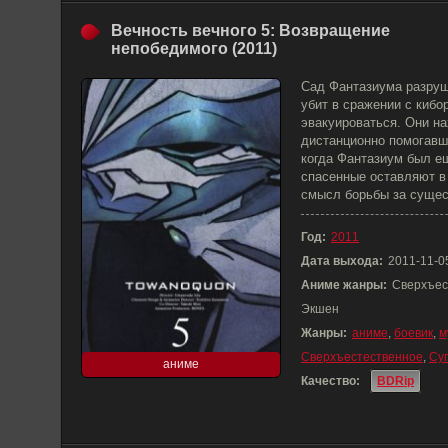
Вечность вечного 5: Возвращение
непобедимого (2011)
Сад Фантазиума разруш
убит в сражении с киб
эвакуироваться. Они н
дистанционно помогавш
когда Фантазиум был ещ
спасенные оставляют в
смысл борьбы за сущест
Год:
2011
Дата выхода:
2011-11-0
Аниме жанры:
Сверхъес
Экшен
Жанры:
аниме
,
боевик
,
м
Сверхъестественное
,
Су
аниме
Качество:
BDRip