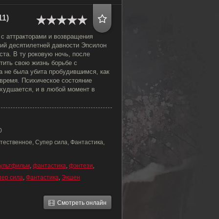
11)
 с аттракторами и возвращения
ий десятилетней давности Эпсилон
ста. В ту роковую ночь, после
тить свою жизнь борьбе с
а не была убита пробудившимся, как
 время. Психическое состояние
худшается, и в любой момент в
0
тественное, Супер сила, Фантастика,
ультфильм
,
фантастика
,
фэнтези
,
пер сила
,
Фантастика
,
Экшен
Смотреть онлайн