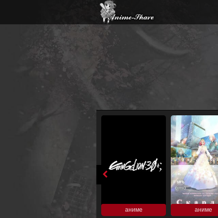
аниме
аниме