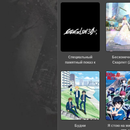
0
1
2
3
4
5
Специальный
Бесконеч
памятный показ к
Скарлет (
тридцатилетию
«Евангелиона» (2026)
Будни
Я стою на м