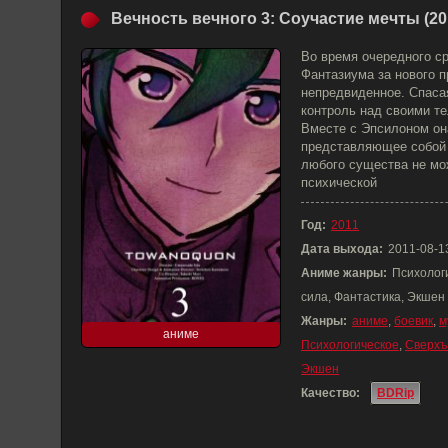
Вечность вечного 3: Соучастие мечты (20
Во время очередного с
Фантазиума за нового 
непредвиденное. Спасая
контроль над своими т
Вместе с Эпсилоном она
представляющее собой 
любого существа не мо
психической
Год:
2011
Дата выхода:
2011-08-1
Аниме жанры:
Психолог
сила, Фантастика, Экшен
Жанры:
аниме
,
боевик
,
м
аниме
Психологическое
,
Сверхъ
Экшен
Качество:
BDRip