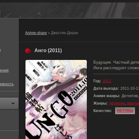
Anime-share
» Джастин Доран
в
Анго (2011)
Будущее. Частный дете
Инга расследуют сложн
ения
Год:
2011
евность
Дата выхода:
2011-10-1
Аниме жанры:
Детектив
Жанры:
детектив
,
фанта
Качество:
HDTVRip