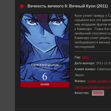
Вечность вечного 6: Вечный Куон (2011)
Куон узнает правду о С
скрывали все это врем
нем младшим братом ем
к Камисиро . Глава Кас
необычной способность
Камисиро хочет решить
пробудившихся весьма
поглощенной
Год:
2011
Дата выхода:
2011-11-2
Аниме жанры:
Сверхъес
Экшен
Жанры:
аниме
,
боевик
,
м
аниме
Сверхъестественное
,
Су
Качество:
BDRip